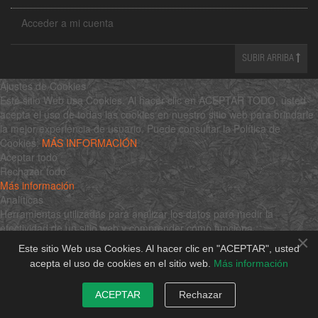
Acceder a mi cuenta
SUBIR ARRIBA
Ajustes de Cookies
Este sitio Web usa Cookies. Al hacer clic en ACEPTAR TODO, usted
acepta el uso de todas las cookies en nuestro sitio web para brindarle
la mejor experiencia de usuario. Puede consultar la Política de
Cookies:
MÁS INFORMACIÓN
Aceptar todo
Rechazar todo
Más información
Analíticas
Herramientas utilizadas para analizar los datos para medir la
efectividad de un sitio web y comprender cómo funciona.
×
Google Analytics
Este sitio Web usa Cookies. Al hacer clic en "ACEPTAR", usted
Aceptar
acepta el uso de cookies en el sitio web.
Más información
Rechazar
$family
ACEPTAR
Rechazar
Aceptar
Rechazar