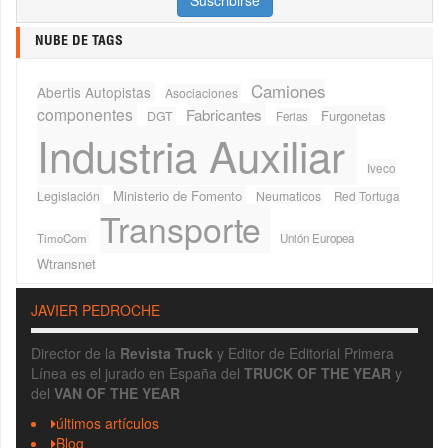
NUBE DE TAGS
Camiones
Abertis Autopistas
Asociaciones
componentes
Fabricantes
Furgonetas
DGT
Ferias
Industria Auxiliar
Iveco
Ministerio de Fomento
Legislación
Neumaticos
Red Tortuga
Transporte
TimoCom
Unión Europea
Wtransnet
JAVIER PEDROCHE
Director de la
Revista Truck
y Editor de Editorial Primera
Línea es el jurado en España del
TRUCK OF THE YEAR
y
del
VAN OF THE YEAR
últimos artículos
Blog