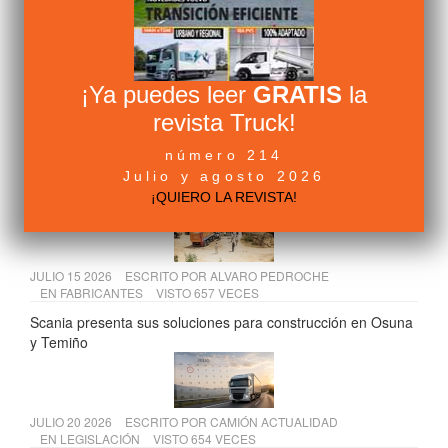
EN
LEGISLACIÓN
VISTO 868 VECES
Escasez de conductores de camión en Europa: 500.000
vacantes
¡Ya puedes leer
GRATIS
la
revista Truck!
JULIO 10 2026
ESCRITO POR
ALVARO PEDROCHE
EN
FABRICANTES
VISTO 704 VECES
número 214
Volvo FH Aero: la configuración más eficiente para larga
Julio y agosto 2026
distancia | Volvo Trucks
¡QUIERO LA REVISTA!
JULIO 15 2026
ESCRITO POR
ALVARO PEDROCHE
EN
FABRICANTES
VISTO 657 VECES
Scania presenta sus soluciones para construcción en Osuna
y Temiño
JULIO 20 2026
ESCRITO POR
CAMIÓN ACTUALIDAD
EN
LEGISLACIÓN
VISTO 654 VECES