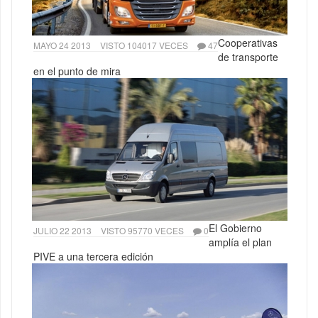
Cooperativas
MAYO 24 2013
VISTO 104017 VECES
47
de transporte
en el punto de mira
El Gobierno
JULIO 22 2013
VISTO 95770 VECES
0
amplía el plan
PIVE a una tercera edición