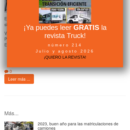
El
mercado de camiones eléctricos
, aunque en crecimiento,
sigue siendo una fracción mínima de las matriculaciones totales.
¡Ya puedes leer
GRATIS
la
Visto
2632
veces
revista Truck!
Publicado en
Mercado
Etiquetado como
número 214
Julio y agosto 2026
Transporte Sostenible
¡QUIERO LA REVISTA!
Transporte
Camiones
0
Leer más ...
Más...
2023, buen año para las matriculaciones de
camiones