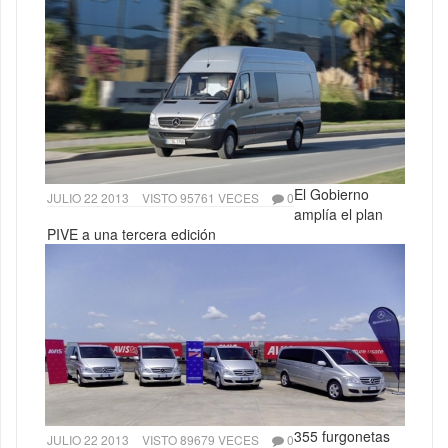
El Gobierno
JULIO 22 2013
VISTO 95761 VECES
0
amplía el plan
PIVE a una tercera edición
355 furgonetas
JULIO 22 2013
VISTO 89679 VECES
0