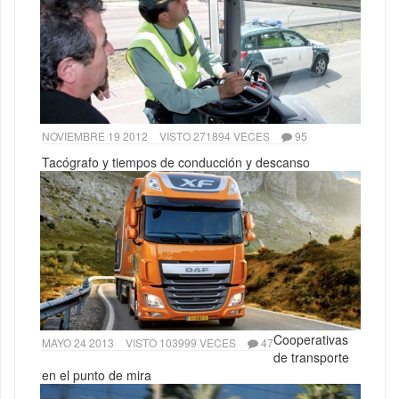
NOVIEMBRE 19 2012
VISTO 271894 VECES
95
Tacógrafo y tiempos de conducción y descanso
Cooperativas
MAYO 24 2013
VISTO 103999 VECES
47
de transporte
en el punto de mira