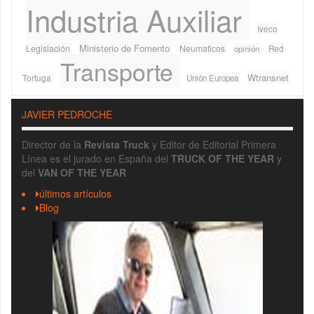
Industria Auxiliar
Iveco
Ministerio de Fomento
Legislación
Neumaticos
Red
opinión
Transporte
Wtransnet
Tortuga
Unión Europea
JAVIER PEDROCHE
Director de la
Revista Truck
y Editor de Editorial Primera
Línea es el jurado en España del
TRUCK OF THE YEAR
y
del
VAN OF THE YEAR
últimos artículos
Blog