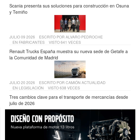
Scania presenta sus soluciones para construcción en Osuna
y Temiño
JULIO 09 2026
ESCRITO POR
ALVARO PEDROCHE
EN
FABRICANTES
VISTO 641 VECES
Renault Trucks España muestra su nueva sede de Getafe a
la Comunidad de Madrid
JULIO 20 2026
ESCRITO POR
CAMIÓN ACTUALIDAD
EN
LEGISLACIÓN
VISTO 638 VECES
Tres cambios clave para el transporte de mercancías desde
julio de 2026