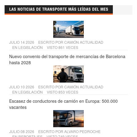
LAS NOTICIAS DE TRANSPORTE MÁS LEÍDAS DEL MES
JULIO 14 2026
ESCRITO POR
CAMIÓN ACTUALIDAD
EN
LEGISLACIÓN
VISTO 861 VECES
Nuevo convenio del transporte de mercancías de Barcelona
hasta 2028
JULIO 10 2026
ESCRITO POR
CAMIÓN ACTUALIDAD
EN
LEGISLACIÓN
VISTO 853 VECES
Escasez de conductores de camión en Europa: 500.000
vacantes
JULIO 08 2026
ESCRITO POR
ALVARO PEDROCHE
EN
REPORTAJES
VISTO 749 VECES