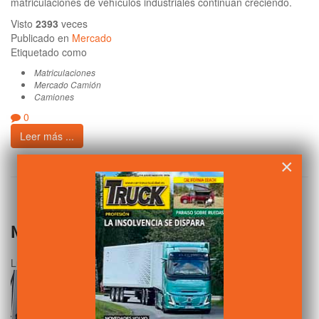
matriculaciones de vehículos industriales continúan creciendo.
Visto
2393
veces
Publicado en
Mercado
Etiquetado como
Matriculaciones
Mercado Camión
Camiones
0
Leer más ...
×
No se venden camiones eléctricos
Lunes, 08 Enero 2024 00:01
Escrito por
Camión Actualidad