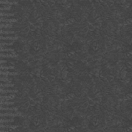
Rechazar
splice
Aceptar
Rechazar
unshift
Aceptar
Rechazar
concat
Aceptar
Rechazar
join
Aceptar
Rechazar
slice
Aceptar
Rechazar
indexOf
Aceptar
Rechazar
lastIndexOf
Aceptar
Rechazar
filter