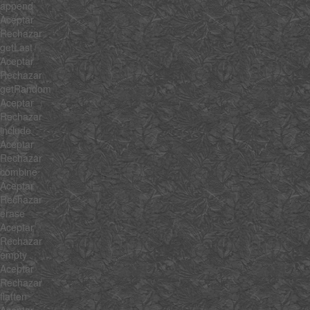
append
Aceptar
Rechazar
getLast
Aceptar
Rechazar
getRandom
Aceptar
Rechazar
include
Aceptar
Rechazar
combine
Aceptar
Rechazar
erase
Aceptar
Rechazar
empty
Aceptar
Rechazar
flatten
Aceptar