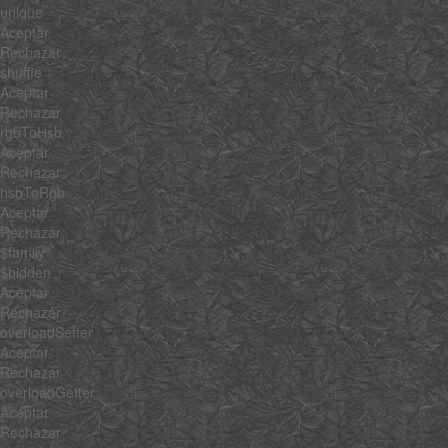
unique
Aceptar
Rechazar
shuffle
Aceptar
Rechazar
rgbToHsb
Aceptar
Rechazar
hsbToRgb
Aceptar
Rechazar
$family
$hidden
Aceptar
Rechazar
overloadSetter
Aceptar
Rechazar
overloadGetter
Aceptar
Rechazar