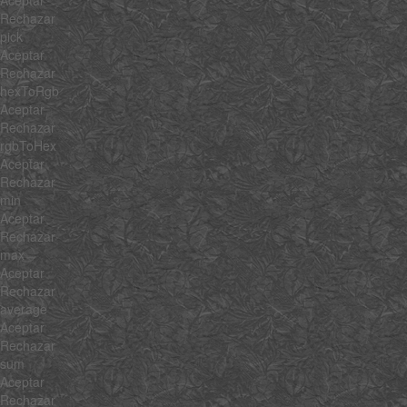
Rechazar
pick
Aceptar
Rechazar
hexToRgb
Aceptar
Rechazar
rgbToHex
Aceptar
Rechazar
min
Aceptar
Rechazar
max
Aceptar
Rechazar
average
Aceptar
Rechazar
sum
Aceptar
Rechazar