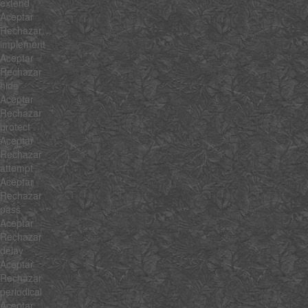
extend
Aceptar
Rechazar
implement
Aceptar
Rechazar
hide
Aceptar
Rechazar
protect
Aceptar
Rechazar
attempt
Aceptar
Rechazar
pass
Aceptar
Rechazar
delay
Aceptar
Rechazar
periodical
Aceptar