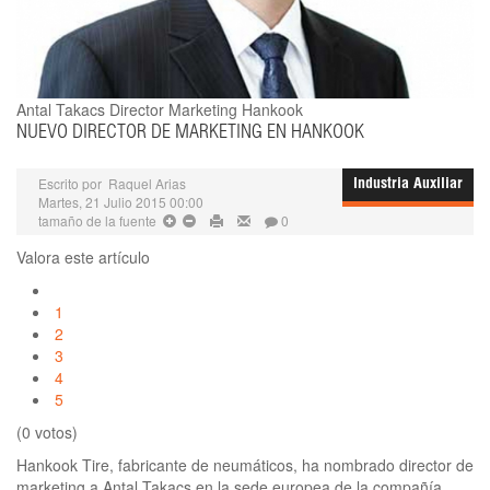
Antal Takacs
Director Marketing Hankook
NUEVO DIRECTOR DE MARKETING EN HANKOOK
Escrito por
Raquel Arias
Industria Auxiliar
Martes, 21 Julio 2015 00:00
tamaño de la fuente
0
Valora este artículo
1
2
3
4
5
(0 votos)
Hankook Tire, fabricante de neumáticos, ha nombrado director de
marketing a Antal Takacs en la sede europea de la compañía.