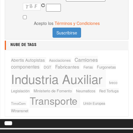
Acepto los
Términos y Condiciones
NUBE DE TAGS
Camiones
Abertis Autopistas
Asociaciones
componentes
Fabricantes
Furgonetas
DGT
Ferias
Industria Auxiliar
Iveco
Ministerio de Fomento
Legislación
Neumaticos
Red Tortuga
Transporte
TimoCom
Unión Europea
Wtransnet