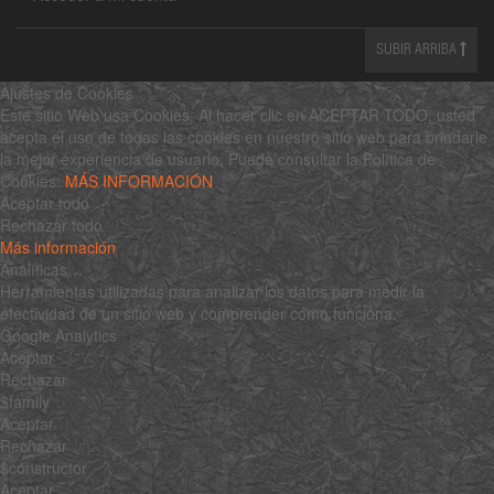
SUBIR ARRIBA
Ajustes de Cookies
Este sitio Web usa Cookies. Al hacer clic en ACEPTAR TODO, usted
acepta el uso de todas las cookies en nuestro sitio web para brindarle
la mejor experiencia de usuario. Puede consultar la Política de
Cookies:
MÁS INFORMACIÓN
Aceptar todo
Rechazar todo
Más información
Analíticas
Herramientas utilizadas para analizar los datos para medir la
efectividad de un sitio web y comprender cómo funciona.
Google Analytics
Aceptar
Rechazar
$family
Aceptar
Rechazar
$constructor
Aceptar