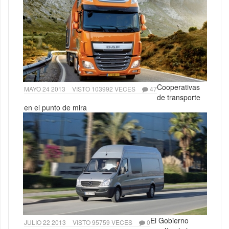
Cooperativas
MAYO 24 2013
VISTO 103992 VECES
47
de transporte
en el punto de mira
El Gobierno
JULIO 22 2013
VISTO 95759 VECES
0