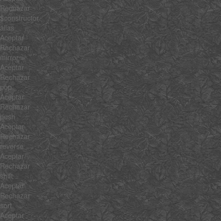
Rechazar
$constructor
alias
Aceptar
Rechazar
mirror
Aceptar
Rechazar
pop
Aceptar
Rechazar
push
Aceptar
Rechazar
reverse
Aceptar
Rechazar
shift
Aceptar
Rechazar
sort
Aceptar