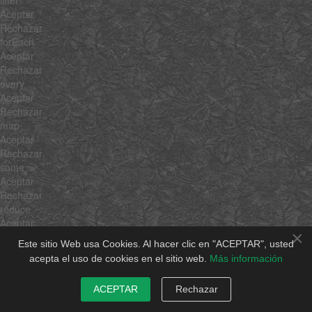
Aceptar
Rechazar
forEach
Aceptar
Rechazar
every
Aceptar
Rechazar
map
Aceptar
Rechazar
some
Aceptar
Rechazar
reduce
Aceptar
×
Rechazar
Este sitio Web usa Cookies. Al hacer clic en "ACEPTAR", usted
reduceRight
acepta el uso de cookies en el sitio web.
Más información
Aceptar
Rechazar
ACEPTAR
Rechazar
forEachMethod
Aceptar