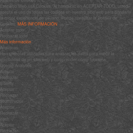
Este sitio Web usa Cookies. Al hacer clic en ACEPTAR TODO, usted
acepta el uso de todas las cookies en nuestro sitio web para brindarle
la mejor experiencia de usuario. Puede consultar la Política de
Cookies:
MÁS INFORMACIÓN
Aceptar todo
Rechazar todo
Más información
Analíticas
Herramientas utilizadas para analizar los datos para medir la
efectividad de un sitio web y comprender cómo funciona.
Google Analytics
Aceptar
Rechazar
$family
Aceptar
Rechazar
$constructor
Aceptar
Rechazar
each
Aceptar
Rechazar