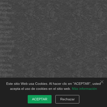
clone
Aceptar
Rechazar
clean
Aceptar
Rechazar
invoke
Aceptar
Rechazar
associate
Aceptar
Rechazar
link
Aceptar
Rechazar
contains
Aceptar
×
Rechazar
Este sitio Web usa Cookies. Al hacer clic en "ACEPTAR", usted
append
acepta el uso de cookies en el sitio web.
Más información
Aceptar
Rechazar
ACEPTAR
Rechazar
getLast