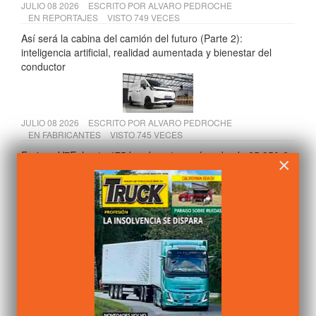
JULIO 08 2026
ESCRITO POR
ALVARO PEDROCHE
EN
REPORTAJES
VISTO 749 VECES
Así será la cabina del camión del futuro (Parte 2):
inteligencia artificial, realidad aumentada y bienestar del
conductor
JULIO 08 2026
ESCRITO POR
ALVARO PEDROCHE
EN
FABRICANTES
VISTO 745 VECES
Farizon V7E: hasta 475 km de autonomía y desde 25.350 €
×
JULIO 10 2026
ESCRITO POR
ALVARO PEDROCHE
EN
FABRICANTES
VISTO 700 VECES
Volvo FH Aero: la configuración más eficiente para larga
distancia | Volvo Trucks
JULIO 15 2026
ESCRITO POR
ALVARO PEDROCHE