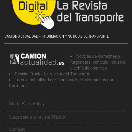
CAMIÓN ACTUALIDAD - INFORMACIÓN Y NOTICIAS DE TRANSPORTE
Noticias de Camiónes y
furgonetas, vehículo industrial
y vehículo comercial
Revista Truck - La revista del Transporte
Toda la actualidad del Transporte de Mercancías por
Carretera
Oferta Black Friday
Suscribete a la revista TRUCK
Contacto