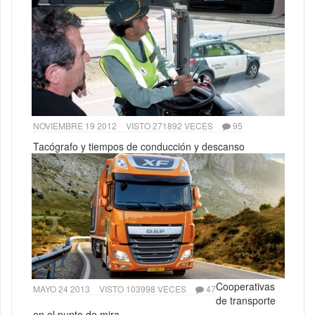
NOVIEMBRE 19 2012
VISTO 271892 VECES
95
Tacógrafo y tiempos de conducción y descanso
Cooperativas
MAYO 24 2013
VISTO 103998 VECES
47
de transporte
en el punto de mira