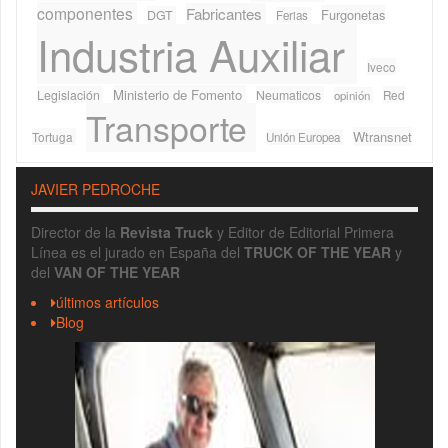
componentes
Fabricantes
Furgonetas
DGT
Ferias
Industria Auxiliar
Iveco
Ministerio de Fomento
Legislación
Neumaticos
Red
opinión
Transporte
Wtransnet
Tortuga
Unión Europea
JAVIER PEDROCHE
Director de la
Revista Truck
y Editor de Editorial Primera
Línea es el jurado en España del
TRUCK OF THE YEAR
y
del
VAN OF THE YEAR
últimos artículos
Blog