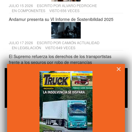
JULIO 15 2026
ESCRITO POR
ALVARO PEDROCHE
EN
COMPONENTES
VISTO 656 VECES
Andamur presenta su VI Informe de Sostenibilidad 2025
JULIO 17 2026
ESCRITO POR
CAMIÓN ACTUALIDAD
EN
LEGISLACIÓN
VISTO 649 VECES
El Supremo refuerza los derechos de los transportistas
frente a los seguros por robo de mercancías
×