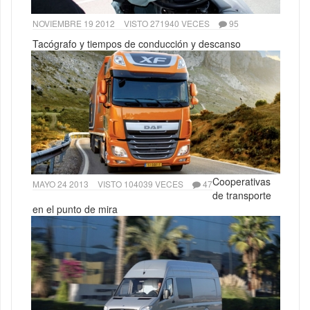
NOVIEMBRE 19 2012
VISTO 271940 VECES
95
Tacógrafo y tiempos de conducción y descanso
Cooperativas
MAYO 24 2013
VISTO 104039 VECES
47
de transporte
en el punto de mira