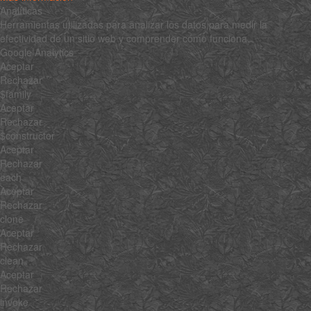
Analíticas
Herramientas utilizadas para analizar los datos para medir la
efectividad de un sitio web y comprender cómo funciona.
Google Analytics
Aceptar
Rechazar
$family
Aceptar
Rechazar
$constructor
Aceptar
Rechazar
each
Aceptar
Rechazar
clone
Aceptar
Rechazar
clean
Aceptar
Rechazar
invoke