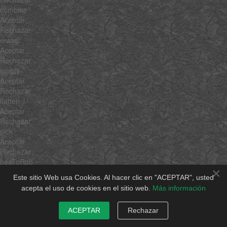
combine
Aceptar
Rechazar
erase
Aceptar
Rechazar
empty
Aceptar
Rechazar
flatten
Aceptar
Rechazar
pick
Aceptar
Rechazar
hexToRgb
×
Aceptar
Este sitio Web usa Cookies. Al hacer clic en "ACEPTAR", usted
Rechazar
acepta el uso de cookies en el sitio web.
Más información
rgbToHex
Aceptar
ACEPTAR
Rechazar
Rechazar
min