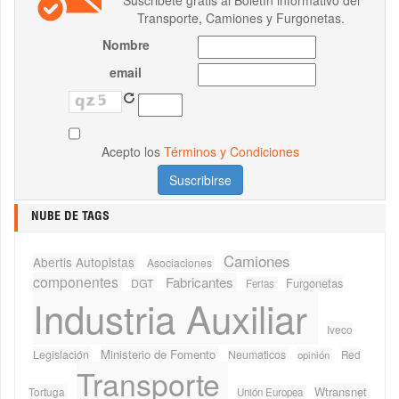
Transporte, Camiones y Furgonetas.
Nombre
email
Acepto los
Términos y Condiciones
NUBE DE TAGS
Camiones
Abertis Autopistas
Asociaciones
componentes
Fabricantes
Furgonetas
DGT
Ferias
Industria Auxiliar
Iveco
Ministerio de Fomento
Legislación
Neumaticos
Red
opinión
Transporte
Wtransnet
Tortuga
Unión Europea