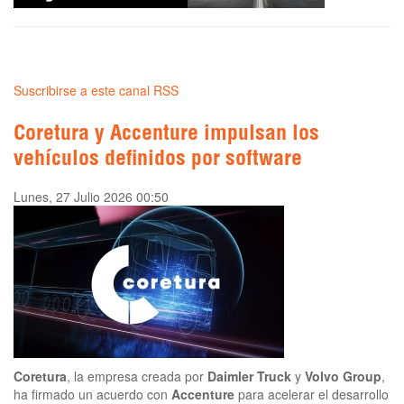
Suscribirse a este canal RSS
Coretura y Accenture impulsan los
vehículos definidos por software
Lunes, 27 Julio 2026 00:50
Coretura
, la empresa creada por
Daimler Truck
y
Volvo Group
,
ha firmado un acuerdo con
Accenture
para acelerar el desarrollo