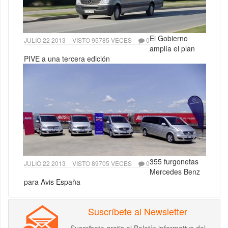
El Gobierno
JULIO 22 2013
VISTO 95785 VECES
0
amplía el plan
PIVE a una tercera edición
355 furgonetas
JULIO 22 2013
VISTO 89705 VECES
0
Mercedes Benz
para Avis España
Suscríbete al Newsletter
Suscribete gratis al Boletín informativo del