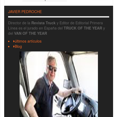
JAVIER PEDROCHE
Director de la
Revista Truck
y Editor de Editorial Primera
Línea es el jurado en España del
TRUCK OF THE YEAR
y
del
VAN OF THE YEAR
últimos artículos
Blog