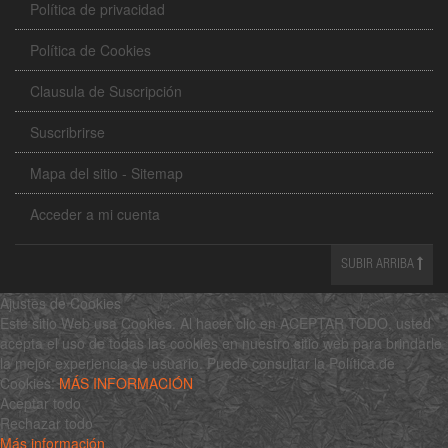
Política de privacidad
Política de Cookies
Clausula de Suscripción
Suscribrirse
Mapa del sitio - Sitemap
Acceder a mi cuenta
SUBIR ARRIBA
Ajustes de Cookies
Este sitio Web usa Cookies. Al hacer clic en ACEPTAR TODO, usted
acepta el uso de todas las cookies en nuestro sitio web para brindarle
la mejor experiencia de usuario. Puede consultar la Política de
Cookies:
MÁS INFORMACIÓN
Aceptar todo
Rechazar todo
Más información