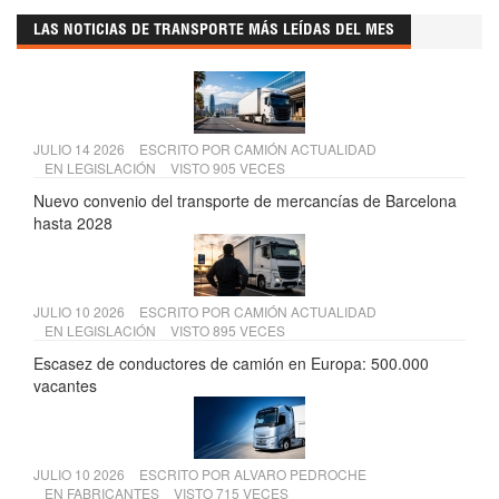
LAS NOTICIAS DE TRANSPORTE MÁS LEÍDAS DEL MES
JULIO 14 2026
ESCRITO POR
CAMIÓN ACTUALIDAD
EN
LEGISLACIÓN
VISTO 905 VECES
Nuevo convenio del transporte de mercancías de Barcelona
hasta 2028
JULIO 10 2026
ESCRITO POR
CAMIÓN ACTUALIDAD
EN
LEGISLACIÓN
VISTO 895 VECES
Escasez de conductores de camión en Europa: 500.000
vacantes
JULIO 10 2026
ESCRITO POR
ALVARO PEDROCHE
EN
FABRICANTES
VISTO 715 VECES