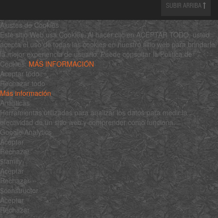
SUBIR ARRIBA
Ajustes de Cookies
Este sitio Web usa Cookies. Al hacer clic en ACEPTAR TODO, usted
acepta el uso de todas las cookies en nuestro sitio web para brindarle
la mejor experiencia de usuario. Puede consultar la Política de
Cookies:
MÁS INFORMACIÓN
Aceptar todo
Rechazar todo
Más información
Analíticas
Herramientas utilizadas para analizar los datos para medir la
efectividad de un sitio web y comprender cómo funciona.
Google Analytics
Aceptar
Rechazar
$family
Aceptar
Rechazar
$constructor
Aceptar
Rechazar