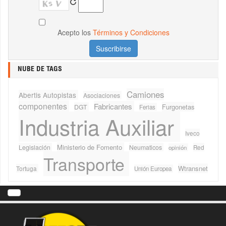
Acepto los
Términos y Condiciones
NUBE DE TAGS
Camiones
Abertis Autopistas
Asociaciones
componentes
Fabricantes
Furgonetas
DGT
Ferias
Industria Auxiliar
Iveco
Ministerio de Fomento
Legislación
Neumaticos
Red
opinión
Transporte
Wtransnet
Tortuga
Unión Europea