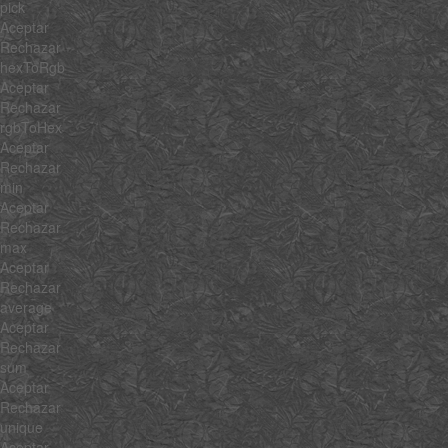
pick
Aceptar
Rechazar
hexToRgb
Aceptar
Rechazar
rgbToHex
Aceptar
Rechazar
min
Aceptar
Rechazar
max
Aceptar
Rechazar
average
Aceptar
Rechazar
sum
Aceptar
Rechazar
unique
Aceptar