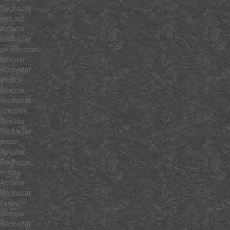
Rechazar
getLast
Aceptar
Rechazar
getRandom
Aceptar
Rechazar
include
Aceptar
Rechazar
combine
Aceptar
Rechazar
erase
Aceptar
Rechazar
empty
Aceptar
Rechazar
flatten
Aceptar
Rechazar