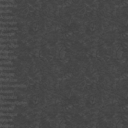
Rechazar
shuffle
Aceptar
Rechazar
rgbToHsb
Aceptar
Rechazar
hsbToRgb
Aceptar
Rechazar
$family
$hidden
Aceptar
Rechazar
overloadSetter
Aceptar
Rechazar
overloadGetter
Aceptar
Rechazar
extend
Aceptar