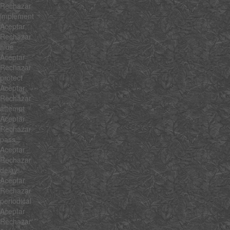
Rechazar
implement
Aceptar
Rechazar
hide
Aceptar
Rechazar
protect
Aceptar
Rechazar
attempt
Aceptar
Rechazar
pass
Aceptar
Rechazar
delay
Aceptar
Rechazar
periodical
Aceptar
Rechazar