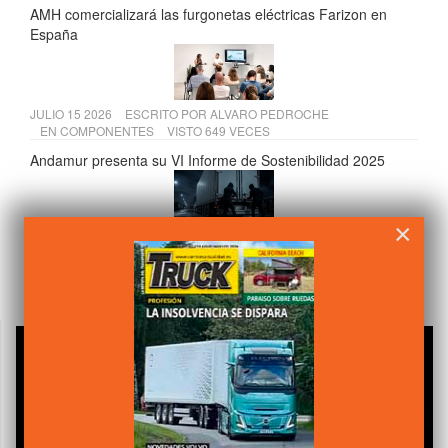
AMH comercializará las furgonetas eléctricas Farizon en
España
JULIO 15 2026
ESCRITO POR
ALVARO PEDROCHE
EN
COMPONENTES
VISTO 649 VECES
Andamur presenta su VI Informe de Sostenibilidad 2025
×
JULIO 17 2026
ESCRITO POR
CAMIÓN ACTUALIDAD
EN
LEGISLACIÓN
VISTO 640 VECES
El Supremo refuerza los derechos de los transportistas
frente a los seguros por robo de mercancías