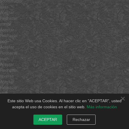
$constructor
alias
Aceptar
Rechazar
mirror
Aceptar
Rechazar
pop
Aceptar
Rechazar
push
Aceptar
Rechazar
reverse
Aceptar
Rechazar
shift
×
Aceptar
Este sitio Web usa Cookies. Al hacer clic en "ACEPTAR", usted
Rechazar
acepta el uso de cookies en el sitio web.
Más información
sort
Aceptar
ACEPTAR
Rechazar
Rechazar
splice