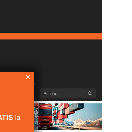
×
TIS
la