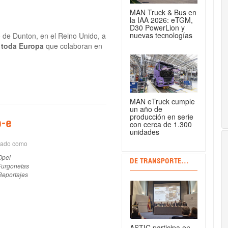
MAN Truck & Bus en
la IAA 2026: eTGM,
D30 PowerLion y
nuevas tecnologías
o de Dunton, en el Reino Unido, a
 toda Europa
que colaboran en
MAN eTruck cumple
un año de
producción en serie
o-e
con cerca de 1.300
unidades
tado como
Opel
DE TRANSPORTE...
Furgonetas
Reportajes
ASTIC participa en