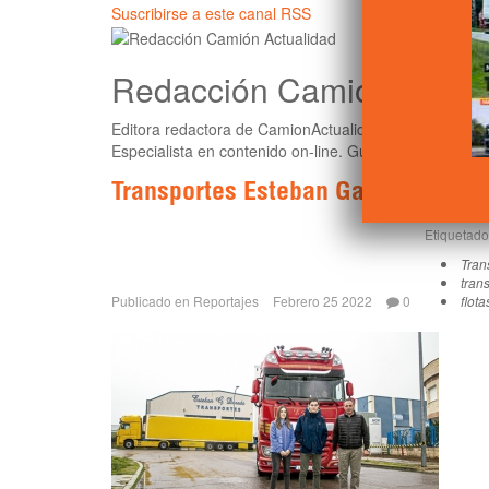
Suscribirse a este canal RSS
Redacción Camión Actua
Editora redactora de CamionActualidad.es
Especialista en contenido on-line. Guionista, marketin
Transportes Esteban García Dorad
Etiquetad
Tran
trans
Publicado en
Reportajes
Febrero 25 2022
0
flota