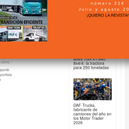
número 214
+ NOTICIAS...
Julio y agosto 2
¡QUIERO LA REVISTA!
lidad
DE CAMIONES...
g y comunicación.
o
MAN TGX 41.640
o como
8x4/4: la tractora
para 250 toneladas
sporte
portista
s
DAF Trucks,
fabricante de
camiones del año en
los Motor Trader
2026