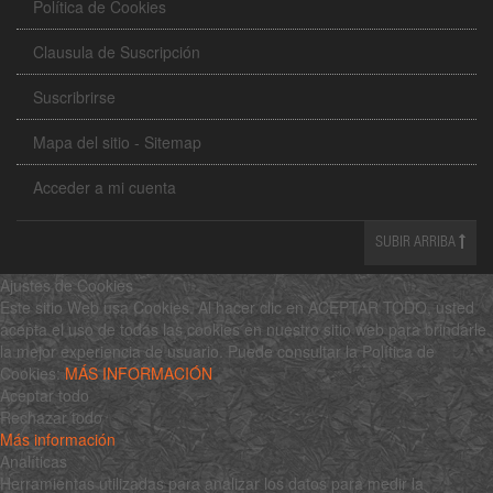
Política de Cookies
Clausula de Suscripción
Suscribrirse
Mapa del sitio - Sitemap
Acceder a mi cuenta
SUBIR ARRIBA
Ajustes de Cookies
Este sitio Web usa Cookies. Al hacer clic en ACEPTAR TODO, usted
acepta el uso de todas las cookies en nuestro sitio web para brindarle
la mejor experiencia de usuario. Puede consultar la Política de
Cookies:
MÁS INFORMACIÓN
Aceptar todo
Rechazar todo
Más información
Analíticas
Herramientas utilizadas para analizar los datos para medir la