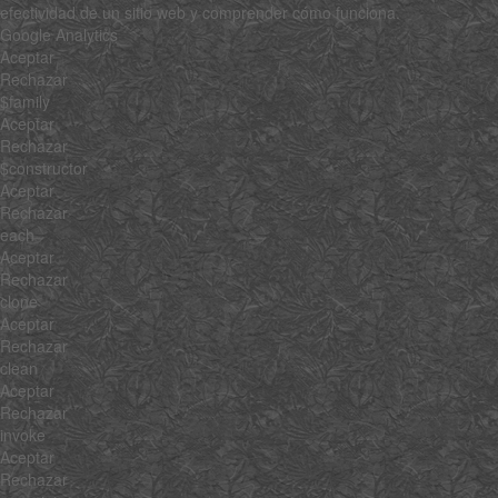
efectividad de un sitio web y comprender cómo funciona.
Google Analytics
Aceptar
Rechazar
$family
Aceptar
Rechazar
$constructor
Aceptar
Rechazar
each
Aceptar
Rechazar
clone
Aceptar
Rechazar
clean
Aceptar
Rechazar
invoke
Aceptar
Rechazar