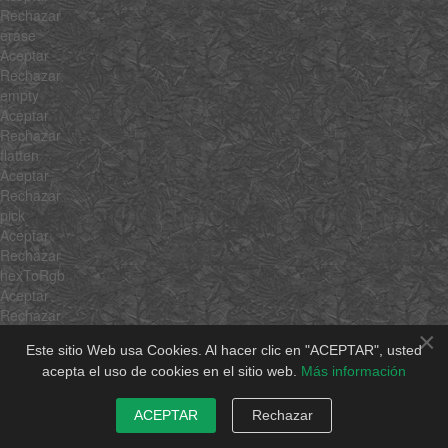
Rechazar
erase
Aceptar
Rechazar
empty
Aceptar
Rechazar
flatten
Aceptar
Rechazar
pick
Aceptar
Rechazar
hexToRgb
Aceptar
Rechazar
rgbToHex
×
Este sitio Web usa Cookies. Al hacer clic en "ACEPTAR", usted
Aceptar
acepta el uso de cookies en el sitio web.
Más información
Rechazar
min
Aceptar
ACEPTAR
Rechazar
Rechazar