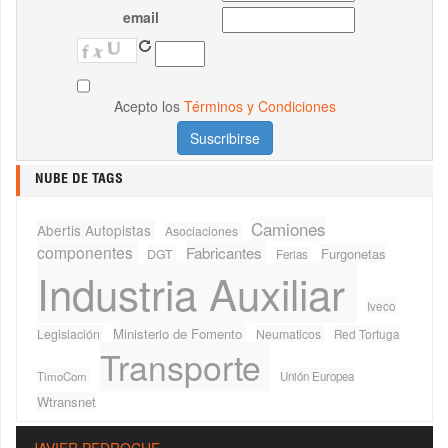
email
Acepto los
Términos y Condiciones
NUBE DE TAGS
Camiones
Abertis Autopistas
Asociaciones
componentes
Fabricantes
Furgonetas
DGT
Ferias
Industria Auxiliar
Iveco
Ministerio de Fomento
Legislación
Neumaticos
Red Tortuga
Transporte
TimoCom
Unión Europea
Wtransnet
JAVIER PEDROCHE