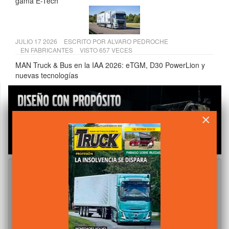
gama E-Tech
JULIO 17 2026
ESCRITO POR
ALVARO PEDROCHE
EN
FABRICANTES
VISTO 657 VECES
MAN Truck & Bus en la IAA 2026: eTGM, D30 PowerLion y
nuevas tecnologías
×