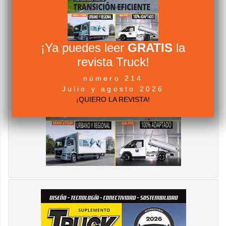
¡Ya puedes leer
GRATIS
la
revista Truck!
número 214
Julio y agosto 2026
¡QUIERO LA REVISTA!