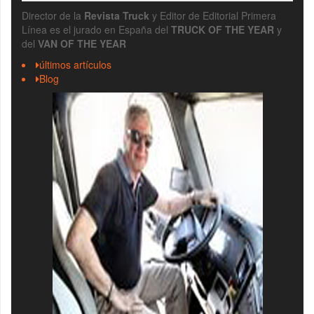
Director de la
Revista Truck
y Editor de Editorial Primera
Línea es el jurado en España del
TRUCK OF THE YEAR
y
del
VAN OF THE YEAR
últimos artículos
Blog