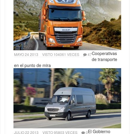
Cooperativas
MAYO 24 2013
VISTO 104061 VECES
47
de transporte
en el punto de mira
El Gobierno
JULIO 22 2013
VISTO 95803 VECES
0