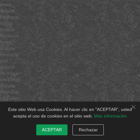
erase
Aceptar
Rechazar
empty
Aceptar
Rechazar
flatten
Aceptar
Rechazar
pick
Aceptar
Rechazar
hexToRgb
Aceptar
Rechazar
rgbToHex
Aceptar
×
Este sitio Web usa Cookies. Al hacer clic en "ACEPTAR", usted
Rechazar
acepta el uso de cookies en el sitio web.
Más información
min
Aceptar
Rechazar
ACEPTAR
Rechazar
max