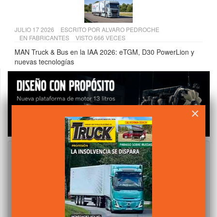
JULIO 17 2026
ESCRITO POR
ALVARO PEDROCHE
EN
FABRICANTES
VISTO 666 VECES
MAN Truck & Bus en la IAA 2026: eTGM, D30 PowerLion y
nuevas tecnologías
×