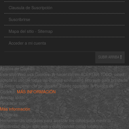
Clausula de Suscripción
Suscribrirse
Mapa del sitio - Sitemap
Acceder a mi cuenta
SUBIR ARRIBA
Ajustes de Cookies
Este sitio Web usa Cookies. Al hacer clic en ACEPTAR TODO, usted
acepta el uso de todas las cookies en nuestro sitio web para brindarle
la mejor experiencia de usuario. Puede consultar la Política de
Cookies:
MÁS INFORMACIÓN
Aceptar todo
Rechazar todo
Más información
Analíticas
Herramientas utilizadas para analizar los datos para medir la
efectividad de un sitio web y comprender cómo funciona.