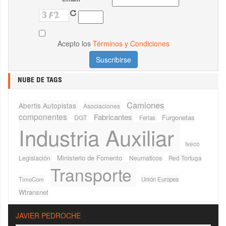
Acepto los
Términos y Condiciones
NUBE DE TAGS
Camiones
Abertis Autopistas
Asociaciones
componentes
Fabricantes
Furgonetas
DGT
Ferias
Industria Auxiliar
Iveco
Ministerio de Fomento
Legislación
Neumaticos
Red Tortuga
Transporte
TimoCom
Unión Europea
Wtransnet
JAVIER PEDROCHE