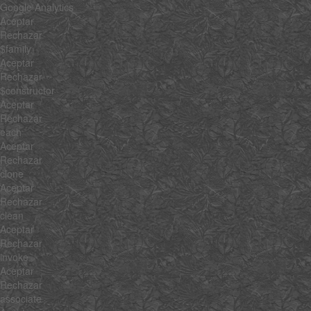
Google Analytics
Aceptar
Rechazar
$family
Aceptar
Rechazar
$constructor
Aceptar
Rechazar
each
Aceptar
Rechazar
clone
Aceptar
Rechazar
clean
Aceptar
Rechazar
invoke
Aceptar
Rechazar
associate