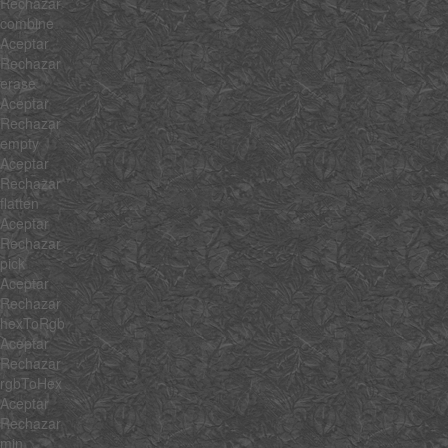
Rechazar
combine
Aceptar
Rechazar
erase
Aceptar
Rechazar
empty
Aceptar
Rechazar
flatten
Aceptar
Rechazar
pick
Aceptar
Rechazar
hexToRgb
Aceptar
Rechazar
rgbToHex
Aceptar
Rechazar
min