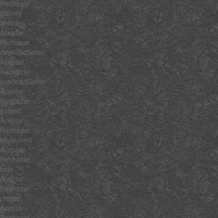
Rechazar
$family
$hidden
Aceptar
Rechazar
overloadSetter
Aceptar
Rechazar
overloadGetter
Aceptar
Rechazar
extend
Aceptar
Rechazar
implement
Aceptar
Rechazar
hide
Aceptar
Rechazar
protect
Aceptar
Rechazar