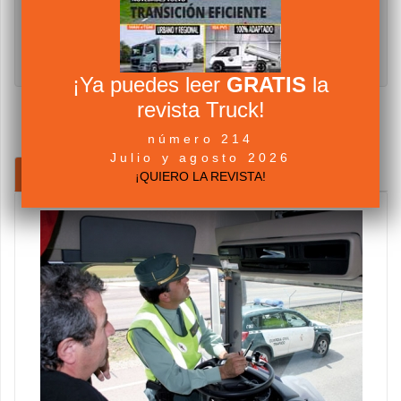
¡Ya puedes leer
GRATIS
la
revista Truck!
número 214
Julio y agosto 2026
MÁS POPULARES
ÚLTIMOS COMENTARIOS
¡QUIERO LA REVISTA!