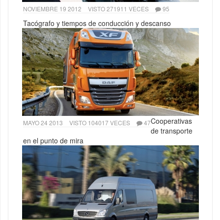
NOVIEMBRE 19 2012
VISTO 271911 VECES
95
Tacógrafo y tiempos de conducción y descanso
Cooperativas
MAYO 24 2013
VISTO 104017 VECES
47
de transporte
en el punto de mira