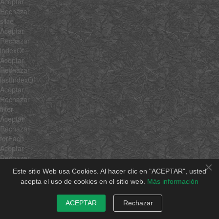
Aceptar
Rechazar
slice
Aceptar
Rechazar
indexOf
Aceptar
Rechazar
lastIndexOf
Aceptar
Rechazar
filter
Aceptar
Rechazar
forEach
Aceptar
Rechazar
×
every
Este sitio Web usa Cookies. Al hacer clic en "ACEPTAR", usted
Aceptar
acepta el uso de cookies en el sitio web.
Más información
Rechazar
map
ACEPTAR
Rechazar
Aceptar
Rechazar