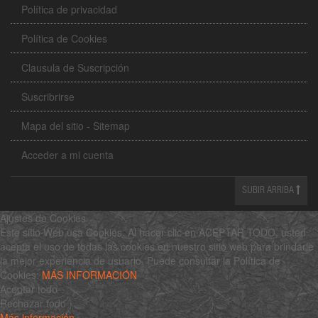
Política de privacidad
Política de Cookies
Clausula de Suscripción
Suscribrirse
Mapa del sitio - Sitemap
Acceder a mi cuenta
SUBIR ARRIBA
Ajustes de Cookies
Este sitio Web usa Cookies. Al hacer clic en ACEPTAR TODO, usted
acepta el uso de todas las cookies en nuestro sitio web para brindarle
la mejor experiencia de usuario. Puede consultar la Política de
Cookies:
MÁS INFORMACIÓN
Aceptar todo
Rechazar todo
Más información