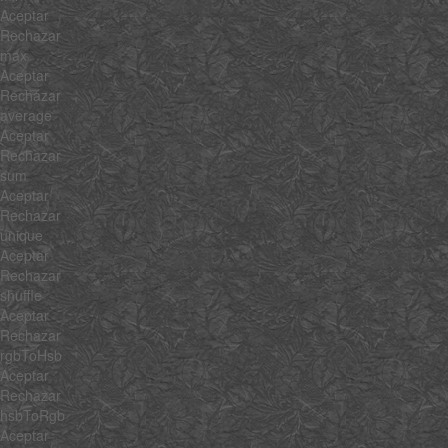
Aceptar
Rechazar
max
Aceptar
Rechazar
average
Aceptar
Rechazar
sum
Aceptar
Rechazar
unique
Aceptar
Rechazar
shuffle
Aceptar
Rechazar
rgbToHsb
Aceptar
Rechazar
hsbToRgb
Aceptar