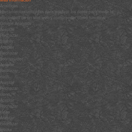
Analíticas
Herramientas utilizadas para analizar los datos para medir la
efectividad de un sitio web y comprender cómo funciona.
Google Analytics
Aceptar
Rechazar
$family
Aceptar
Rechazar
$constructor
Aceptar
Rechazar
each
Aceptar
Rechazar
clone
Aceptar
Rechazar
clean
Aceptar
Rechazar
invoke