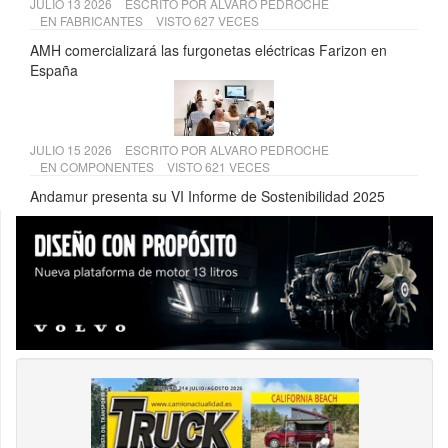
JULIO 13 2026
ESCRITO POR
ALVARO PEDROCHE
EN
FABRICANTES
VISTO 627 VECES
AMH comercializará las furgonetas eléctricas Farizon en
España
JULIO 15 2026
ESCRITO POR
ALVARO PEDROCHE
EN
COMPONENTES
VISTO 621 VECES
Andamur presenta su VI Informe de Sostenibilidad 2025