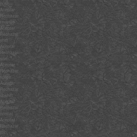
push
Aceptar
Rechazar
reverse
Aceptar
Rechazar
shift
Aceptar
Rechazar
sort
Aceptar
Rechazar
splice
Aceptar
Rechazar
unshift
Aceptar
Rechazar
concat
Aceptar
Rechazar
join