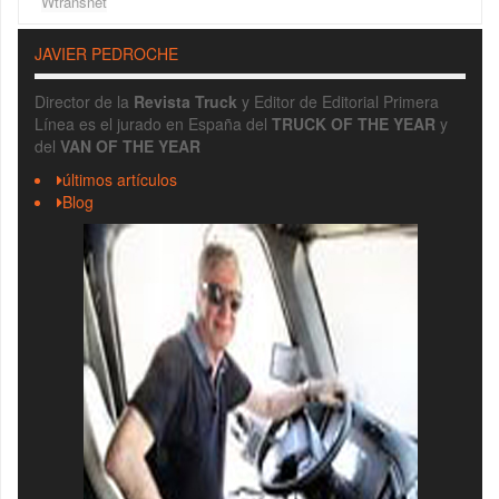
Wtransnet
JAVIER PEDROCHE
Director de la
Revista Truck
y Editor de Editorial Primera
Línea es el jurado en España del
TRUCK OF THE YEAR
y
del
VAN OF THE YEAR
últimos artículos
Blog