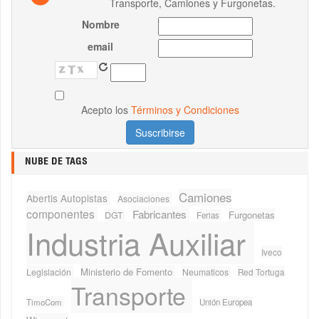
Transporte, Camiones y Furgonetas.
Nombre
email
Acepto los
Términos y Condiciones
NUBE DE TAGS
Camiones
Abertis Autopistas
Asociaciones
componentes
Fabricantes
Furgonetas
DGT
Ferias
Industria Auxiliar
Iveco
Ministerio de Fomento
Legislación
Neumaticos
Red Tortuga
Transporte
TimoCom
Unión Europea