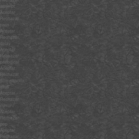
attempt
Aceptar
Rechazar
pass
Aceptar
Rechazar
delay
Aceptar
Rechazar
periodical
Aceptar
Rechazar
$constructor
alias
Aceptar
Rechazar
mirror
Aceptar
Rechazar
pop
Aceptar
Rechazar