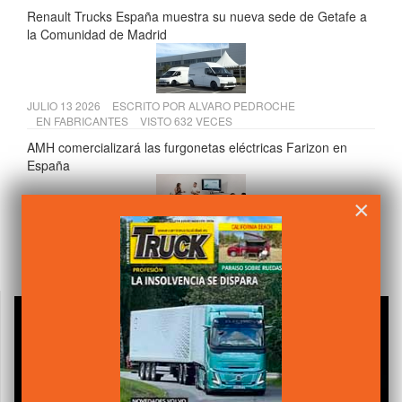
Renault Trucks España muestra su nueva sede de Getafe a
la Comunidad de Madrid
JULIO 13 2026
ESCRITO POR
ALVARO PEDROCHE
EN
FABRICANTES
VISTO 632 VECES
AMH comercializará las furgonetas eléctricas Farizon en
España
×
JULIO 15 2026
ESCRITO POR
ALVARO PEDROCHE
EN
COMPONENTES
VISTO 627 VECES
Andamur presenta su VI Informe de Sostenibilidad 2025