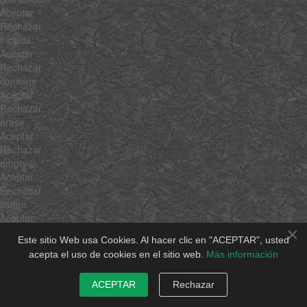
Aceptar
Rechazar
include
Aceptar
Rechazar
combine
Aceptar
Rechazar
erase
Aceptar
Rechazar
empty
Aceptar
Rechazar
flatten
Aceptar
×
Rechazar
Este sitio Web usa Cookies. Al hacer clic en "ACEPTAR", usted
pick
acepta el uso de cookies en el sitio web.
Más información
Aceptar
Rechazar
ACEPTAR
Rechazar
hexToRgb
Aceptar