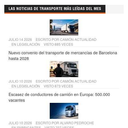
LAS NOTICIAS DE TRANSPORTE MÁS LEÍDAS DEL MES
JULIO 14 2026
ESCRITO POR
CAMIÓN ACTUALIDAD
EN
LEGISLACIÓN
VISTO 885 VECES
Nuevo convenio del transporte de mercancías de Barcelona
hasta 2028
JULIO 10 2026
ESCRITO POR
CAMIÓN ACTUALIDAD
EN
LEGISLACIÓN
VISTO 873 VECES
Escasez de conductores de camión en Europa: 500.000
vacantes
JULIO 10 2026
ESCRITO POR
ALVARO PEDROCHE
EN
FABRICANTES
VISTO 707 VECES