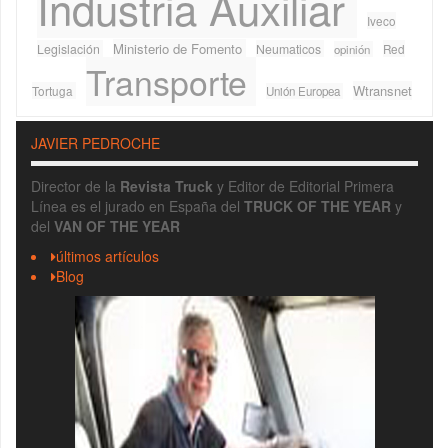
Industria Auxiliar
Iveco
Ministerio de Fomento
Legislación
Neumaticos
Red
opinión
Transporte
Wtransnet
Tortuga
Unión Europea
JAVIER PEDROCHE
Director de la
Revista Truck
y Editor de Editorial Primera
Línea es el jurado en España del
TRUCK OF THE YEAR
y
del
VAN OF THE YEAR
últimos artículos
Blog