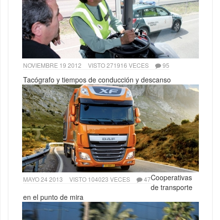
NOVIEMBRE 19 2012
VISTO 271916 VECES
95
Tacógrafo y tiempos de conducción y descanso
Cooperativas
MAYO 24 2013
VISTO 104023 VECES
47
de transporte
en el punto de mira