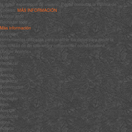
la mejor experiencia de usuario. Puede consultar la Política de
Cookies:
MÁS INFORMACIÓN
Aceptar todo
Rechazar todo
Más información
Analíticas
Herramientas utilizadas para analizar los datos para medir la
efectividad de un sitio web y comprender cómo funciona.
Google Analytics
Aceptar
Rechazar
$family
Aceptar
Rechazar
$constructor
Aceptar
Rechazar
each
Aceptar
Rechazar
clone
Aceptar