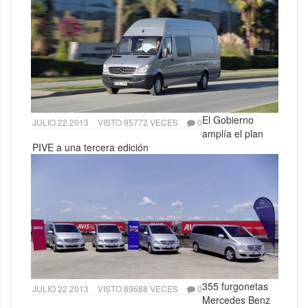
El Gobierno
JULIO 22 2013
VISTO 95772 VECES
0
amplía el plan
PIVE a una tercera edición
355 furgonetas
JULIO 22 2013
VISTO 89688 VECES
0
Mercedes Benz