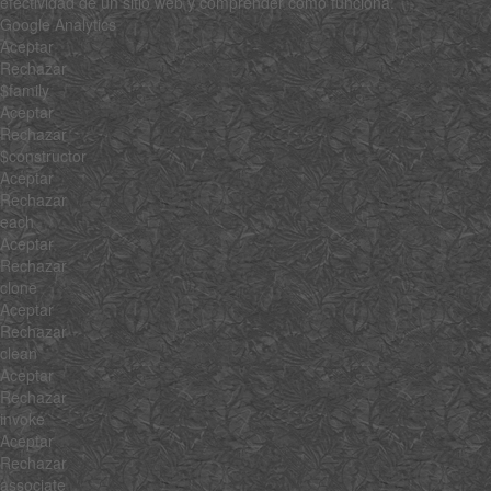
efectividad de un sitio web y comprender cómo funciona.
Google Analytics
Aceptar
Rechazar
$family
Aceptar
Rechazar
$constructor
Aceptar
Rechazar
each
Aceptar
Rechazar
clone
Aceptar
Rechazar
clean
Aceptar
Rechazar
invoke
Aceptar
Rechazar
associate