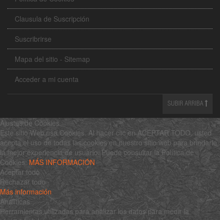
Clausula de Suscripción
Suscribrirse
Mapa del sitio - Sitemap
Acceder a mi cuenta
SUBIR ARRIBA
Ajustes de Cookies
Este sitio Web usa Cookies. Al hacer clic en ACEPTAR TODO, usted
acepta el uso de todas las cookies en nuestro sitio web para brindarle
la mejor experiencia de usuario. Puede consultar la Política de
Cookies:
MÁS INFORMACIÓN
Aceptar todo
Rechazar todo
Más información
Analíticas
Herramientas utilizadas para analizar los datos para medir la