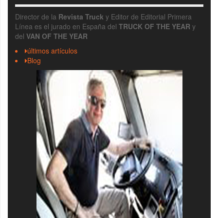
Director de la
Revista Truck
y Editor de Editorial Primera
Línea es el jurado en España del
TRUCK OF THE YEAR
y
del
VAN OF THE YEAR
últimos artículos
Blog