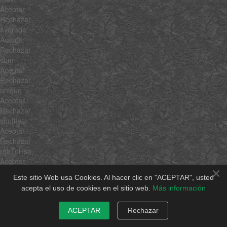
Aceptar
Rechazar
average
Aceptar
Rechazar
sum
Aceptar
Rechazar
unique
Aceptar
Rechazar
shuffle
Aceptar
Rechazar
rgbToHsb
Aceptar
×
Rechazar
Este sitio Web usa Cookies. Al hacer clic en "ACEPTAR", usted
hsbToRgb
acepta el uso de cookies en el sitio web.
Más información
Aceptar
Rechazar
ACEPTAR
Rechazar
$family
$hidden