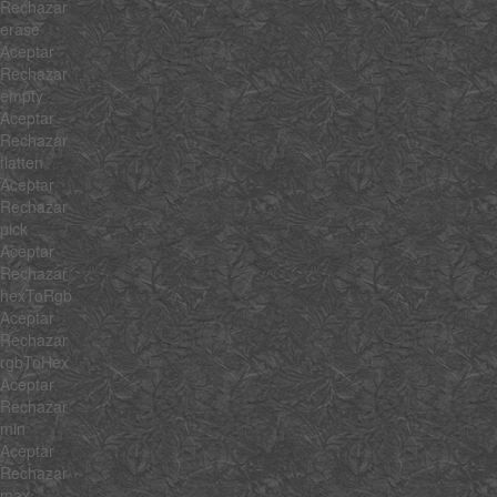
Rechazar
erase
Aceptar
Rechazar
empty
Aceptar
Rechazar
flatten
Aceptar
Rechazar
pick
Aceptar
Rechazar
hexToRgb
Aceptar
Rechazar
rgbToHex
Aceptar
Rechazar
min
Aceptar
Rechazar
max