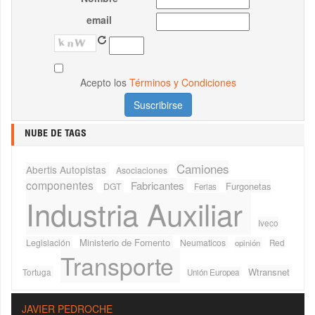
email
Acepto los
Términos y Condiciones
NUBE DE TAGS
Camiones
Abertis Autopistas
Asociaciones
componentes
Fabricantes
Furgonetas
DGT
Ferias
Industria Auxiliar
Iveco
Ministerio de Fomento
Legislación
Neumaticos
Red
opinión
Transporte
Wtransnet
Tortuga
Unión Europea
JAVIER PEDROCHE