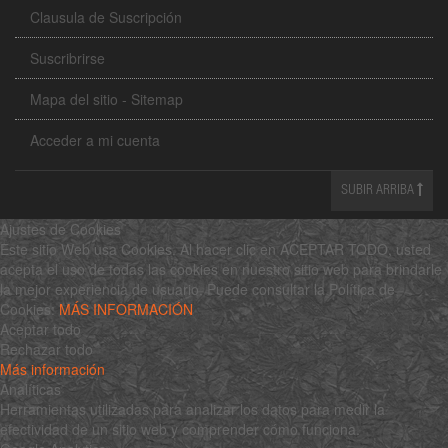
Clausula de Suscripción
Suscribrirse
Mapa del sitio - Sitemap
Acceder a mi cuenta
SUBIR ARRIBA
Ajustes de Cookies
Este sitio Web usa Cookies. Al hacer clic en ACEPTAR TODO, usted
acepta el uso de todas las cookies en nuestro sitio web para brindarle
la mejor experiencia de usuario. Puede consultar la Política de
Cookies:
MÁS INFORMACIÓN
Aceptar todo
Rechazar todo
Más información
Analíticas
Herramientas utilizadas para analizar los datos para medir la
efectividad de un sitio web y comprender cómo funciona.