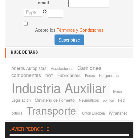
email
Acepto los
Términos y Condiciones
NUBE DE TAGS
Camiones
Abertis Autopistas
Asociaciones
componentes
Fabricantes
Furgonetas
DGT
Ferias
Industria Auxiliar
Iveco
Ministerio de Fomento
Legislación
Neumaticos
Red
opinión
Transporte
Wtransnet
Tortuga
Unión Europea
JAVIER PEDROCHE