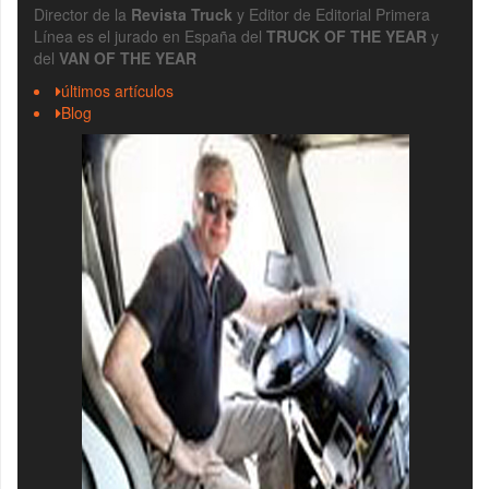
Director de la
Revista Truck
y Editor de Editorial Primera
Línea es el jurado en España del
TRUCK OF THE YEAR
y
del
VAN OF THE YEAR
últimos artículos
Blog