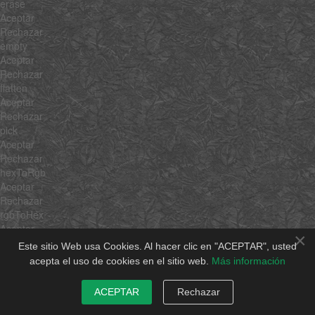
erase
Aceptar
Rechazar
empty
Aceptar
Rechazar
flatten
Aceptar
Rechazar
pick
Aceptar
Rechazar
hexToRgb
Aceptar
Rechazar
rgbToHex
Aceptar
×
Rechazar
Este sitio Web usa Cookies. Al hacer clic en "ACEPTAR", usted
min
acepta el uso de cookies en el sitio web.
Más información
Aceptar
Rechazar
ACEPTAR
Rechazar
max
Aceptar