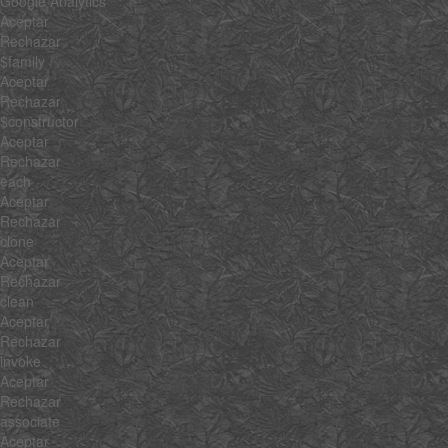
Google Analytics
Aceptar
Rechazar
$family
Aceptar
Rechazar
$constructor
Aceptar
Rechazar
each
Aceptar
Rechazar
clone
Aceptar
Rechazar
clean
Aceptar
Rechazar
invoke
Aceptar
Rechazar
associate
Aceptar