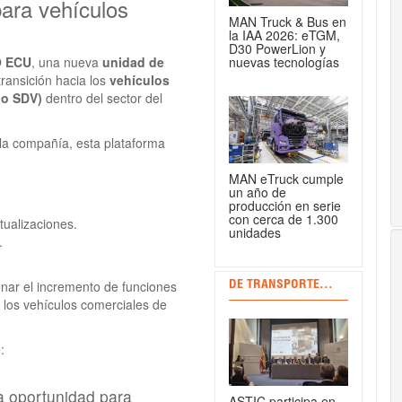
ara vehículos
MAN Truck & Bus en
la IAA 2026: eTGM,
D30 PowerLion y
nuevas tecnologías
 ECU
, una nueva
unidad de
transición hacia los
vehículos
 o SDV)
dentro del sector del
 la compañía, esta plataforma
MAN eTruck cumple
un año de
producción en serie
con cerca de 1.300
tualizaciones.
unidades
.
nar el incremento de funciones
DE TRANSPORTE...
los vehículos comerciales de
:
a oportunidad para
ASTIC participa en