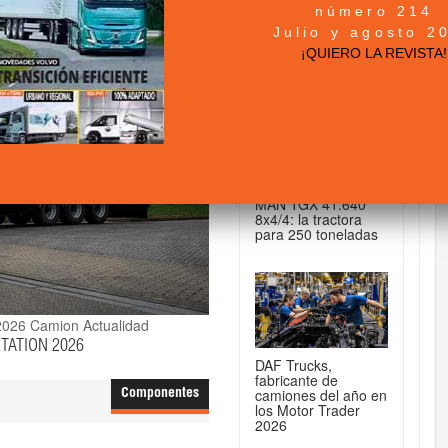
número 214
+ NOTICIAS...
Julio y agosto 2
¡QUIERO LA REVISTA!
DE CAMIONES...
MAN TGX 41.640
8x4/4: la tractora
para 250 toneladas
2026
Camion Actualidad
TATION 2026
DAF Trucks,
fabricante de
camiones del año en
Componentes
los Motor Trader
2026