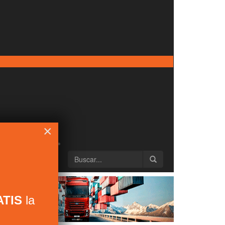
×
TIS
la