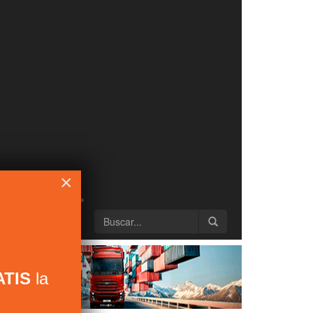
×
TIS
la