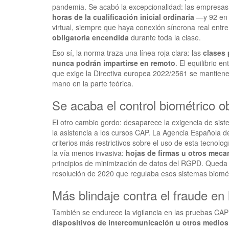
pandemia. Se acabó la excepcionalidad: las empresa
horas de la cualificación inicial ordinaria
—y 92 en 
virtual, siempre que haya conexión síncrona real entr
obligatoria encendida
durante toda la clase.
Eso sí, la norma traza una línea roja clara: las
clases 
nunca podrán impartirse en remoto
. El equilibrio e
que exige la Directiva europea 2022/2561 se mantiene
mano en la parte teórica.
Se acaba el control biométrico ob
El otro cambio gordo: desaparece la exigencia de sist
la asistencia a los cursos CAP. La Agencia Española de
criterios más restrictivos sobre el uso de esta tecnolo
la vía menos invasiva:
hojas de firmas u otros mec
principios de minimización de datos del RGPD. Queda
resolución de 2020 que regulaba esos sistemas biomét
Más blindaje contra el fraude e
También se endurece la vigilancia en las pruebas CA
dispositivos de intercomunicación u otros medios