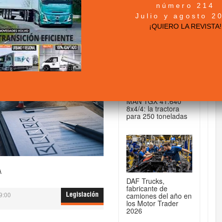
número 214
+ NOTICIAS...
Julio y agosto 2
¡QUIERO LA REVISTA!
DE CAMIONES...
MAN TGX 41.640
8x4/4: la tractora
para 250 toneladas
A
DAF Trucks,
fabricante de
9:00
camiones del año en
Legislación
los Motor Trader
2026