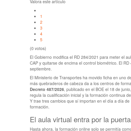
Valora este artículo
1
2
3
4
5
(0 votos)
El Gobierno modifica el RD 284/2021 para meter el aula v
CAP y quitarse de encima el control biométrico. El RD 
septiembre.
El Ministerio de Transportes ha movido ficha en uno d
más quebraderos de cabeza da a los centros de forma
Decreto 487/2026
, publicado en el BOE el 18 de juni
regula la cualificación inicial y la formación continua 
Y trae tres cambios que sí importan en el día a día de
formación.
El aula virtual entra por la puert
Hasta ahora, la formación online solo se permitía com