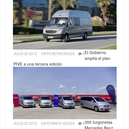
El Gobierno
JULIO 22 2013
VISTO 95759 VECES
0
amplía el plan
PIVE a una tercera edición
355 furgonetas
JULIO 22 2013
VISTO 89675 VECES
0
Mercedes Benz