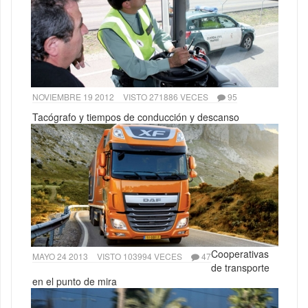
NOVIEMBRE 19 2012
VISTO 271886 VECES
95
Tacógrafo y tiempos de conducción y descanso
Cooperativas
MAYO 24 2013
VISTO 103994 VECES
47
de transporte
en el punto de mira