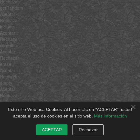
Rechazar
getRandom
Aceptar
Rechazar
include
Aceptar
Rechazar
combine
Aceptar
Rechazar
erase
Aceptar
Rechazar
empty
Aceptar
Rechazar
flatten
×
Aceptar
Este sitio Web usa Cookies. Al hacer clic en "ACEPTAR", usted
Rechazar
acepta el uso de cookies en el sitio web.
Más información
pick
Aceptar
ACEPTAR
Rechazar
Rechazar
hexToRgb