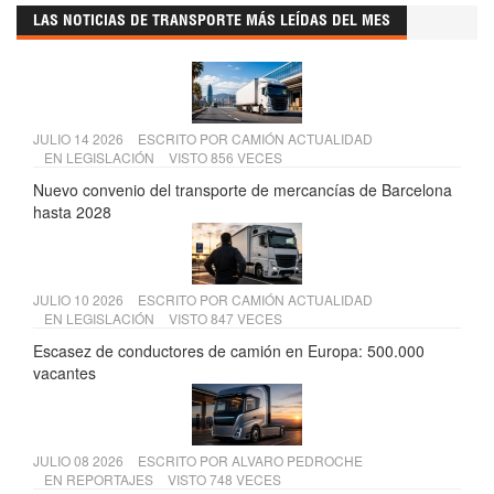
LAS NOTICIAS DE TRANSPORTE MÁS LEÍDAS DEL MES
JULIO 14 2026
ESCRITO POR
CAMIÓN ACTUALIDAD
EN
LEGISLACIÓN
VISTO 856 VECES
Nuevo convenio del transporte de mercancías de Barcelona
hasta 2028
JULIO 10 2026
ESCRITO POR
CAMIÓN ACTUALIDAD
EN
LEGISLACIÓN
VISTO 847 VECES
Escasez de conductores de camión en Europa: 500.000
vacantes
JULIO 08 2026
ESCRITO POR
ALVARO PEDROCHE
EN
REPORTAJES
VISTO 748 VECES