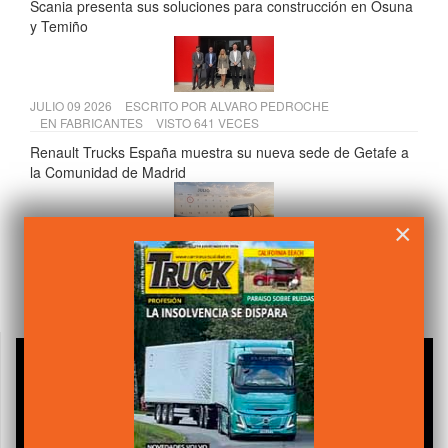
Scania presenta sus soluciones para construcción en Osuna
y Temiño
JULIO 09 2026
ESCRITO POR
ALVARO PEDROCHE
EN
FABRICANTES
VISTO 641 VECES
Renault Trucks España muestra su nueva sede de Getafe a
la Comunidad de Madrid
×
JULIO 20 2026
ESCRITO POR
CAMIÓN ACTUALIDAD
EN
LEGISLACIÓN
VISTO 630 VECES
Tres cambios clave para el transporte de mercancías desde
julio de 2026