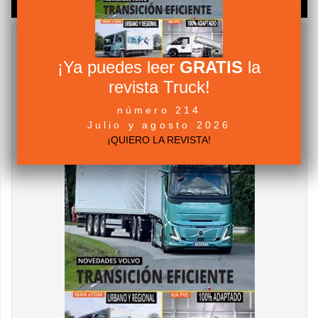
¡Ya puedes leer
GRATIS
la
revista Truck!
número 214
Julio y agosto 2026
¡QUIERO LA REVISTA!