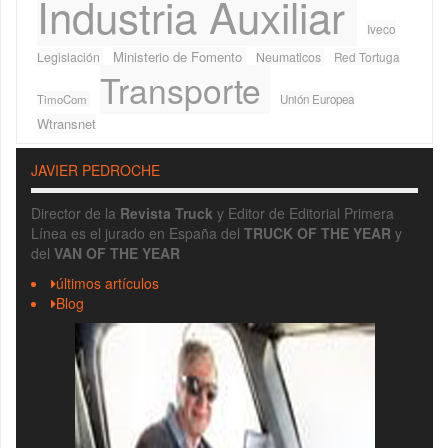
Industria Auxiliar
Iveco
Ministerio de Fomento
Legislación
Neumaticos
Red Tortuga
Transporte
TimoCom
Unión Europea
Wtransnet
JAVIER PEDROCHE
Director de la
Revista Truck
y Editor de Editorial Primera
Línea es el jurado en España del
TRUCK OF THE YEAR
y
del
VAN OF THE YEAR
últimos artículos
Blog