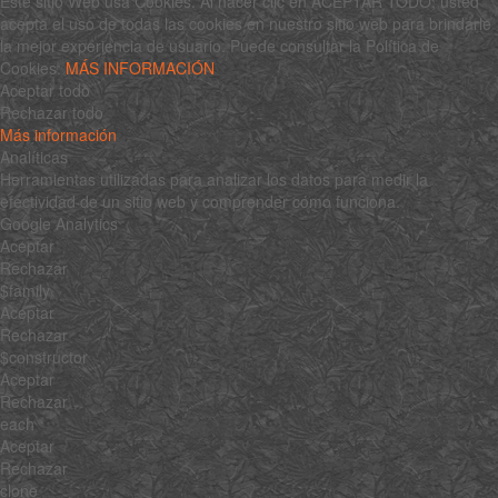
Este sitio Web usa Cookies. Al hacer clic en ACEPTAR TODO, usted
acepta el uso de todas las cookies en nuestro sitio web para brindarle
la mejor experiencia de usuario. Puede consultar la Política de
Cookies:
MÁS INFORMACIÓN
Aceptar todo
Rechazar todo
Más información
Analíticas
Herramientas utilizadas para analizar los datos para medir la
efectividad de un sitio web y comprender cómo funciona.
Google Analytics
Aceptar
Rechazar
$family
Aceptar
Rechazar
$constructor
Aceptar
Rechazar
each
Aceptar
Rechazar
clone