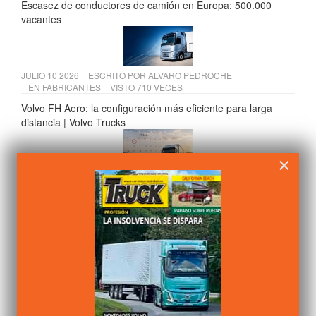
Escasez de conductores de camión en Europa: 500.000
vacantes
JULIO 10 2026
ESCRITO POR
ALVARO PEDROCHE
EN
FABRICANTES
VISTO 710 VECES
Volvo FH Aero: la configuración más eficiente para larga
distancia | Volvo Trucks
×
JULIO 20 2026
ESCRITO POR
CAMIÓN ACTUALIDAD
EN
LEGISLACIÓN
VISTO 665 VECES
Tres cambios clave para el transporte de mercancías desde
julio de 2026
JULIO 15 2026
ESCRITO POR
ALVARO PEDROCHE
EN
FABRICANTES
VISTO 665 VECES
Scania presenta sus soluciones para construcción en Osuna