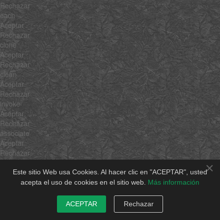
Rechazar
each
Aceptar
Rechazar
clone
Aceptar
Rechazar
clean
Aceptar
Rechazar
invoke
Aceptar
Rechazar
associate
Aceptar
Rechazar
link
×
Aceptar
Este sitio Web usa Cookies. Al hacer clic en "ACEPTAR", usted
Rechazar
acepta el uso de cookies en el sitio web.
Más información
contains
Aceptar
ACEPTAR
Rechazar
Rechazar