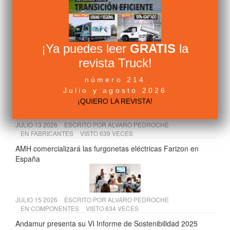
y Temiño
¡Ya puedes leer
GRATIS
la
JULIO 09 2026
ESCRITO POR
ALVARO PEDROCHE
EN
FABRICANTES
VISTO 656 VECES
revista Truck!
Renault Trucks España muestra su nueva sede de Getafe a
número 214
la Comunidad de Madrid
Julio y agosto 2026
¡QUIERO LA REVISTA!
JULIO 13 2026
ESCRITO POR
ALVARO PEDROCHE
EN
FABRICANTES
VISTO 639 VECES
AMH comercializará las furgonetas eléctricas Farizon en
España
JULIO 15 2026
ESCRITO POR
ALVARO PEDROCHE
EN
COMPONENTES
VISTO 634 VECES
Andamur presenta su VI Informe de Sostenibilidad 2025