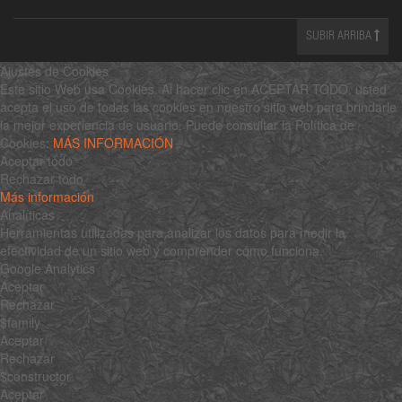
SUBIR ARRIBA
Ajustes de Cookies
Este sitio Web usa Cookies. Al hacer clic en ACEPTAR TODO, usted
acepta el uso de todas las cookies en nuestro sitio web para brindarle
la mejor experiencia de usuario. Puede consultar la Política de
Cookies:
MÁS INFORMACIÓN
Aceptar todo
Rechazar todo
Más información
Analíticas
Herramientas utilizadas para analizar los datos para medir la
efectividad de un sitio web y comprender cómo funciona.
Google Analytics
Aceptar
Rechazar
$family
Aceptar
Rechazar
$constructor
Aceptar