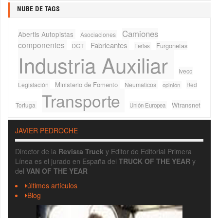
NUBE DE TAGS
Camiones
Abertis Autopistas
Asociaciones
componentes
Fabricantes
Furgonetas
DGT
Ferias
Industria Auxiliar
Iveco
Ministerio de Fomento
Legislación
Neumaticos
Red
opinión
Transporte
Wtransnet
Tortuga
Unión Europea
JAVIER PEDROCHE
Director de la
Revista Truck
y Editor de Editorial Primera
Línea es el jurado en España del
TRUCK OF THE YEAR
y
del
VAN OF THE YEAR
últimos artículos
Blog