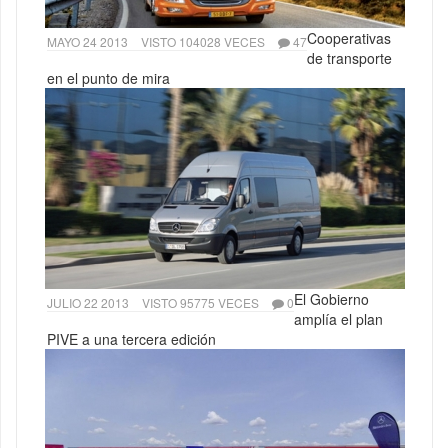
Cooperativas
MAYO 24 2013
VISTO 104028 VECES
47
de transporte
en el punto de mira
El Gobierno
JULIO 22 2013
VISTO 95775 VECES
0
amplía el plan
PIVE a una tercera edición