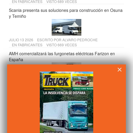
EN
FABRICANTES
VISTO 689 VECES
Scania presenta sus soluciones para construcción en Osuna
y Temiño
JULIO 13 2026
ESCRITO POR
ALVARO PEDROCHE
EN
FABRICANTES
VISTO 669 VECES
AMH comercializará las furgonetas eléctricas Farizon en
España
×
JULIO 15 2026
ESCRITO POR
ALVARO PEDROCHE
EN
COMPONENTES
VISTO 665 VECES
Andamur presenta su VI Informe de Sostenibilidad 2025
JULIO 17 2026
ESCRITO POR
CAMIÓN ACTUALIDAD
EN
LEGISLACIÓN
VISTO 664 VECES