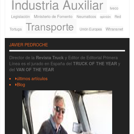
Industria Auxiliar
Iveco
Ministerio de Fomento
Legislación
Neumaticos
Red
opinión
Transporte
Wtransnet
Tortuga
Unión Europea
JAVIER PEDROCHE
Director de la
Revista Truck
y Editor de Editorial Primera
Línea es el jurado en España del
TRUCK OF THE YEAR
y
del
VAN OF THE YEAR
últimos artículos
Blog