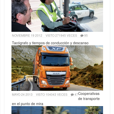
NOVIEMBRE 19 2012
VISTO 271945 VECES
95
Tacógrafo y tiempos de conducción y descanso
Cooperativas
MAYO 24 2013
VISTO 104043 VECES
47
de transporte
en el punto de mira