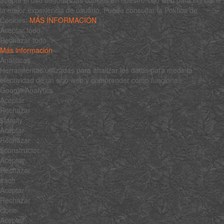
la mejor experiencia de usuario. Puede consultar la Política de
Cookies:
MÁS INFORMACIÓN
Aceptar todo
Rechazar todo
Más información
Analíticas
Herramientas utilizadas para analizar los datos para medir la
efectividad de un sitio web y comprender cómo funciona.
Google Analytics
Aceptar
Rechazar
$family
Aceptar
Rechazar
$constructor
Aceptar
Rechazar
each
Aceptar
Rechazar
clone
Aceptar