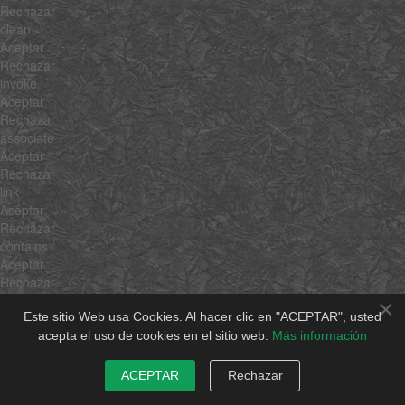
Rechazar
clean
Aceptar
Rechazar
invoke
Aceptar
Rechazar
associate
Aceptar
Rechazar
link
Aceptar
Rechazar
contains
Aceptar
Rechazar
append
×
Aceptar
Este sitio Web usa Cookies. Al hacer clic en "ACEPTAR", usted
Rechazar
acepta el uso de cookies en el sitio web.
Más información
getLast
Aceptar
ACEPTAR
Rechazar
Rechazar