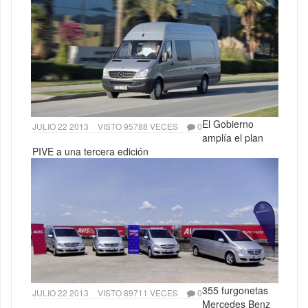
El Gobierno
JULIO 22 2013
VISTO 95788 VECES
0
amplía el plan
PIVE a una tercera edición
355 furgonetas
JULIO 22 2013
VISTO 89711 VECES
0
Mercedes Benz