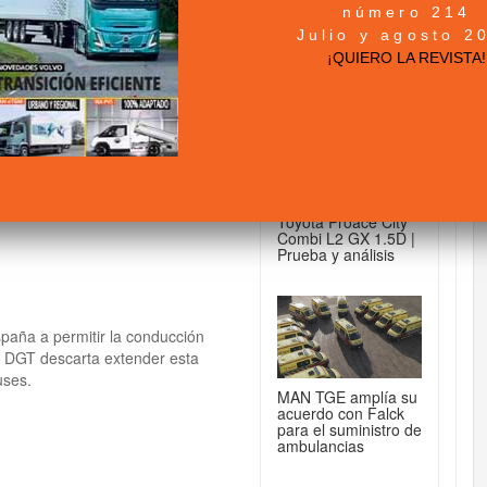
número 214
+ NOTICIAS...
Julio y agosto 2
ara conducir
¡QUIERO LA REVISTA!
DE FURGONETAS...
Toyota Proace City
Combi L2 GX 1.5D |
Prueba y análisis
paña a permitir la conducción
 DGT descarta extender esta
uses.
MAN TGE amplía su
acuerdo con Falck
para el suministro de
ambulancias