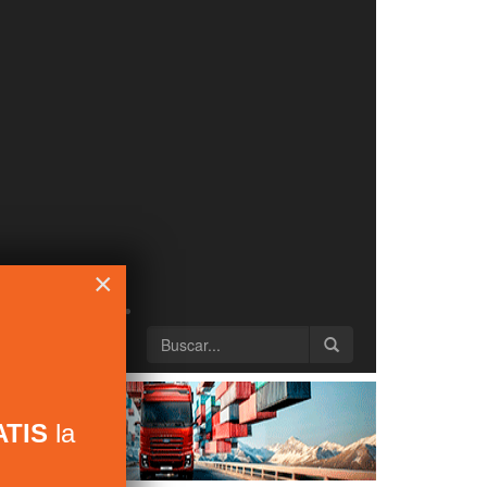
×
TIS
la