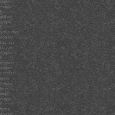
append
Aceptar
Rechazar
getLast
Aceptar
Rechazar
getRandom
Aceptar
Rechazar
include
Aceptar
Rechazar
combine
Aceptar
Rechazar
erase
Aceptar
Rechazar
empty
Aceptar
Rechazar
flatten
Aceptar