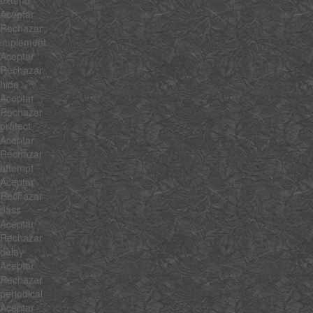
Aceptar
Rechazar
implement
Aceptar
Rechazar
hide
Aceptar
Rechazar
protect
Aceptar
Rechazar
attempt
Aceptar
Rechazar
pass
Aceptar
Rechazar
delay
Aceptar
Rechazar
periodical
Aceptar