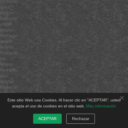
Rechazar
splice
Aceptar
Rechazar
unshift
Aceptar
Rechazar
concat
Aceptar
Rechazar
join
Aceptar
Rechazar
slice
Aceptar
Rechazar
indexOf
×
Aceptar
Este sitio Web usa Cookies. Al hacer clic en "ACEPTAR", usted
Rechazar
acepta el uso de cookies en el sitio web.
Más información
lastIndexOf
Aceptar
ACEPTAR
Rechazar
Rechazar
filter