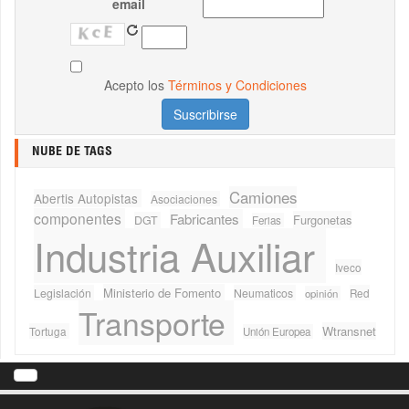
email
Acepto los
Términos y Condiciones
NUBE DE TAGS
Camiones
Abertis Autopistas
Asociaciones
componentes
Fabricantes
Furgonetas
DGT
Ferias
Industria Auxiliar
Iveco
Ministerio de Fomento
Legislación
Neumaticos
Red
opinión
Transporte
Wtransnet
Tortuga
Unión Europea