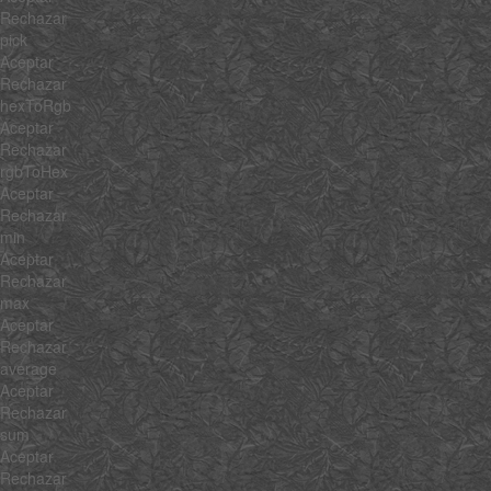
Rechazar
pick
Aceptar
Rechazar
hexToRgb
Aceptar
Rechazar
rgbToHex
Aceptar
Rechazar
min
Aceptar
Rechazar
max
Aceptar
Rechazar
average
Aceptar
Rechazar
sum
Aceptar
Rechazar