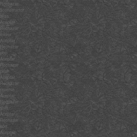
Rechazar
$constructor
alias
Aceptar
Rechazar
mirror
Aceptar
Rechazar
pop
Aceptar
Rechazar
push
Aceptar
Rechazar
reverse
Aceptar
Rechazar
shift
Aceptar
Rechazar
sort
Aceptar