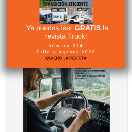
¡Ya puedes leer
GRATIS
la
revista Truck!
número 214
Julio y agosto 2026
¡QUIERO LA REVISTA!