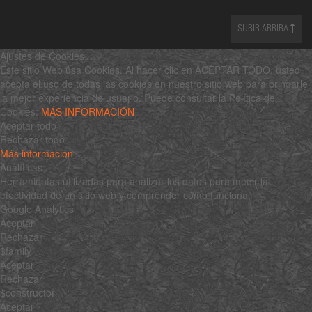
SUBIR ARRIBA
Ajustes de Cookies
Este sitio Web usa Cookies. Al hacer clic en ACEPTAR TODO, usted
acepta el uso de todas las cookies en nuestro sitio web para brindarle
la mejor experiencia de usuario. Puede consultar la Política de
Cookies:
MÁS INFORMACIÓN
Aceptar todo
Rechazar todo
Más información
Analíticas
Herramientas utilizadas para analizar los datos para medir la
efectividad de un sitio web y comprender cómo funciona.
Google Analytics
Aceptar
Rechazar
$family
Aceptar
Rechazar
$constructor
Aceptar