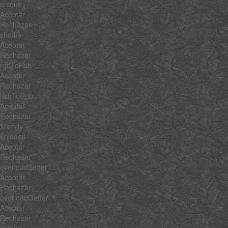
unique
Aceptar
Rechazar
shuffle
Aceptar
Rechazar
rgbToHsb
Aceptar
Rechazar
hsbToRgb
Aceptar
Rechazar
$family
$hidden
Aceptar
Rechazar
overloadSetter
Aceptar
Rechazar
overloadGetter
Aceptar
Rechazar
extend