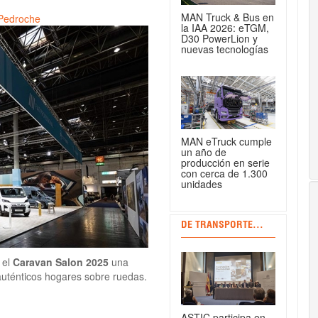
MAN Truck & Bus en
 Pedroche
la IAA 2026: eTGM,
D30 PowerLion y
nuevas tecnologías
MAN eTruck cumple
un año de
producción en serie
con cerca de 1.300
unidades
DE TRANSPORTE...
 el
Caravan Salon 2025
una
 auténticos hogares sobre ruedas.
ASTIC participa en