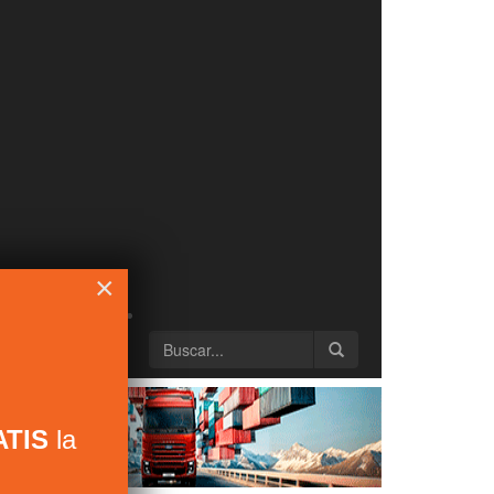
×
TIS
la