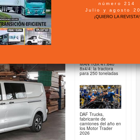
número 214
mión Actualidad-Noticias
+ NOTICIAS...
Julio y agosto 2
¡QUIERO LA REVISTA!
DE CAMIONES...
as versiones y
 Pedroche
MAN TGX 41.640
8x4/4: la tractora
para 250 toneladas
DAF Trucks,
fabricante de
camiones del año en
los Motor Trader
2026