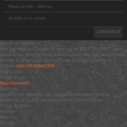
Mapa del sitio - Sitemap
Acceder a mi cuenta
SUBIR ARRIBA
Ajustes de Cookies
Este sitio Web usa Cookies. Al hacer clic en ACEPTAR TODO, usted
acepta el uso de todas las cookies en nuestro sitio web para brindarle
la mejor experiencia de usuario. Puede consultar la Política de
Cookies:
MÁS INFORMACIÓN
Aceptar todo
Rechazar todo
Más información
Analíticas
Herramientas utilizadas para analizar los datos para medir la
efectividad de un sitio web y comprender cómo funciona.
Google Analytics
Aceptar
Rechazar
$family