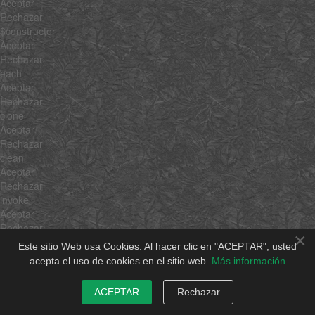
Aceptar
Rechazar
$constructor
Aceptar
Rechazar
each
Aceptar
Rechazar
clone
Aceptar
Rechazar
clean
Aceptar
Rechazar
invoke
Aceptar
Rechazar
×
associate
Este sitio Web usa Cookies. Al hacer clic en "ACEPTAR", usted
Aceptar
acepta el uso de cookies en el sitio web.
Más información
Rechazar
link
ACEPTAR
Rechazar
Aceptar
Rechazar