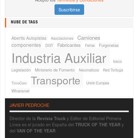
NUBE DE TAGS
Camiones
Abertis Autopistas
Asociaciones
componentes
Fabricantes
Furgonetas
DGT
Ferias
Industria Auxiliar
Iveco
Ministerio de Fomento
Legislación
Neumaticos
Red Tortuga
Transporte
TimoCom
Unión Europea
Wtransnet
JAVIER PEDROCHE
Director de la
Revista Truck
y Editor de Editorial Primera
Línea es el jurado en España del
TRUCK OF THE YEAR
y
del
VAN OF THE YEAR