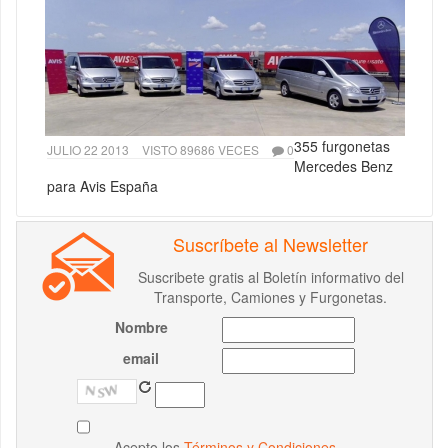
355 furgonetas
JULIO 22 2013
VISTO 89686 VECES
0
Mercedes Benz
para Avis España
Suscríbete al Newsletter
Suscribete gratis al Boletín informativo del
Transporte, Camiones y Furgonetas.
Nombre
email
Acepto los
Términos y Condiciones