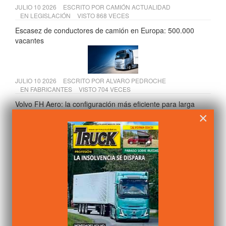
JULIO 10 2026
ESCRITO POR
CAMIÓN ACTUALIDAD
EN
LEGISLACIÓN
VISTO 868 VECES
Escasez de conductores de camión en Europa: 500.000
vacantes
JULIO 10 2026
ESCRITO POR
ALVARO PEDROCHE
EN
FABRICANTES
VISTO 704 VECES
Volvo FH Aero: la configuración más eficiente para larga
distancia | Volvo Trucks
×
JULIO 15 2026
ESCRITO POR
ALVARO PEDROCHE
EN
FABRICANTES
VISTO 657 VECES
Scania presenta sus soluciones para construcción en Osuna
y Temiño