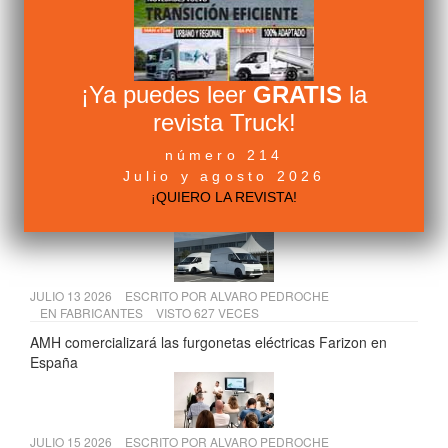
JULIO 20 2026
ESCRITO POR
CAMIÓN ACTUALIDAD
EN
LEGISLACIÓN
VISTO 654 VECES
Tres cambios clave para el transporte de mercancías desde
julio de 2026
¡Ya puedes leer
GRATIS
la
revista Truck!
JULIO 09 2026
ESCRITO POR
ALVARO PEDROCHE
número 214
EN
FABRICANTES
VISTO 650 VECES
Julio y agosto 2026
Renault Trucks España muestra su nueva sede de Getafe a
¡QUIERO LA REVISTA!
la Comunidad de Madrid
JULIO 13 2026
ESCRITO POR
ALVARO PEDROCHE
EN
FABRICANTES
VISTO 627 VECES
AMH comercializará las furgonetas eléctricas Farizon en
España
JULIO 15 2026
ESCRITO POR
ALVARO PEDROCHE