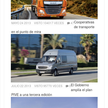
Cooperativas
MAYO 24 2013
VISTO 104017 VECES
47
de transporte
en el punto de mira
El Gobierno
JULIO 22 2013
VISTO 95770 VECES
0
amplía el plan
PIVE a una tercera edición