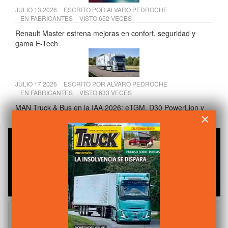
JULIO 13 2026
ESCRITO POR
ALVARO PEDROCHE
EN
FABRICANTES
VISTO 652 VECES
Renault Master estrena mejoras en confort, seguridad y
gama E-Tech
JULIO 17 2026
ESCRITO POR
ALVARO PEDROCHE
EN
FABRICANTES
VISTO 633 VECES
MAN Truck & Bus en la IAA 2026: eTGM, D30 PowerLion y
×
nuevas tecnologías