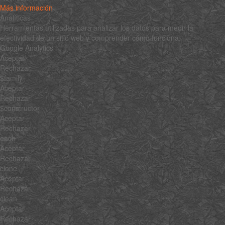
Más información
Analíticas
Herramientas utilizadas para analizar los datos para medir la
efectividad de un sitio web y comprender cómo funciona.
Google Analytics
Aceptar
Rechazar
$family
Aceptar
Rechazar
$constructor
Aceptar
Rechazar
each
Aceptar
Rechazar
clone
Aceptar
Rechazar
clean
Aceptar
Rechazar