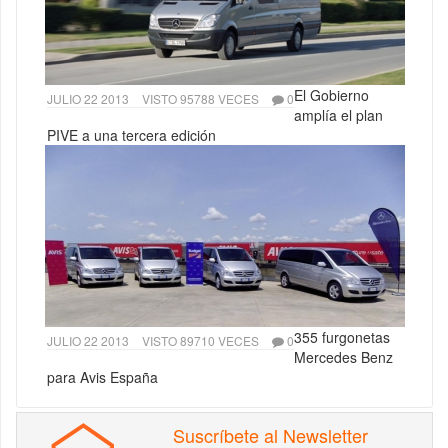
El Gobierno
JULIO 22 2013
VISTO 95788 VECES
0
amplía el plan
PIVE a una tercera edición
355 furgonetas
JULIO 22 2013
VISTO 89710 VECES
0
Mercedes Benz
para Avis España
Suscríbete al Newsletter