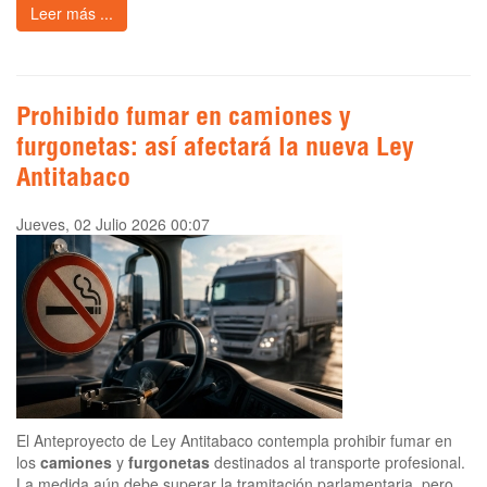
Leer más ...
Prohibido fumar en camiones y
furgonetas: así afectará la nueva Ley
Antitabaco
Jueves, 02 Julio 2026 00:07
El Anteproyecto de Ley Antitabaco contempla prohibir fumar en
los
camiones
y
furgonetas
destinados al transporte profesional.
La medida aún debe superar la tramitación parlamentaria, pero,