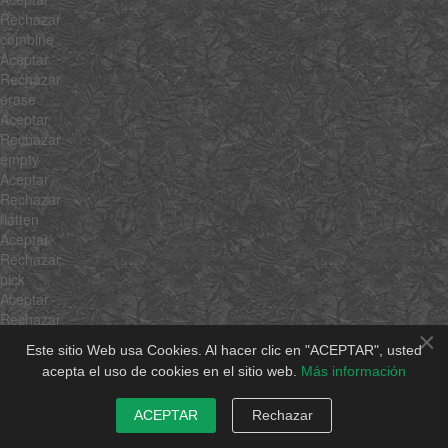
Rechazar
combine
Aceptar
Rechazar
erase
Aceptar
Rechazar
empty
Aceptar
Rechazar
flatten
Aceptar
Rechazar
pick
Aceptar
Rechazar
×
hexToRgb
Este sitio Web usa Cookies. Al hacer clic en "ACEPTAR", usted
Aceptar
acepta el uso de cookies en el sitio web.
Más información
Rechazar
rgbToHex
ACEPTAR
Rechazar
Aceptar
Rechazar