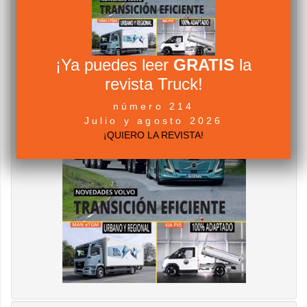
¡Ya puedes leer
GRATIS
la
revista Truck!
número 214
Julio y agosto 2026
¡QUIERO LA REVISTA!