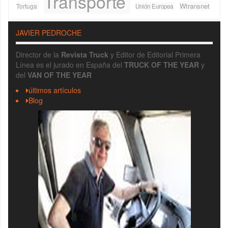
Transporte
Wtransnet
Tortuga
Unión Europea
JAVIER PEDROCHE
Director de la
Revista Truck
y Editor de Editorial Primera
Línea es el jurado en España del
TRUCK OF THE YEAR
y
del
VAN OF THE YEAR
últimos artículos
Blog