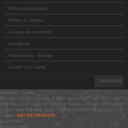
Política de privacidad
Política de Cookies
Clausula de Suscripción
Suscribrirse
Mapa del sitio - Sitemap
Acceder a mi cuenta
SUBIR ARRIBA
Ajustes de Cookies
Este sitio Web usa Cookies. Al hacer clic en ACEPTAR TODO, usted
acepta el uso de todas las cookies en nuestro sitio web para brindarle
la mejor experiencia de usuario. Puede consultar la Política de
Cookies:
MÁS INFORMACIÓN
Aceptar todo
Rechazar todo