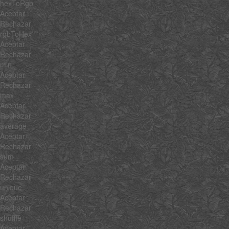
hexToRgb
Aceptar
Rechazar
rgbToHex
Aceptar
Rechazar
min
Aceptar
Rechazar
max
Aceptar
Rechazar
average
Aceptar
Rechazar
sum
Aceptar
Rechazar
unique
Aceptar
Rechazar
shuffle
Aceptar