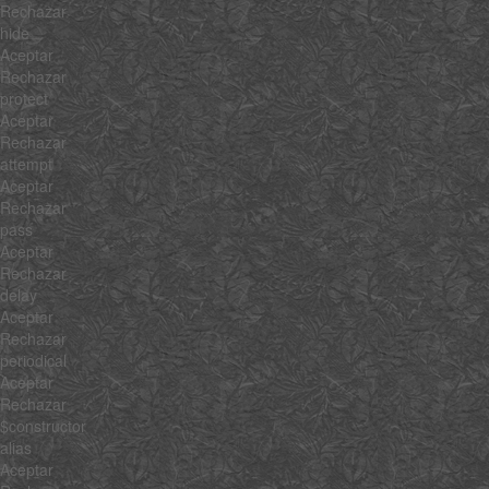
Rechazar
hide
Aceptar
Rechazar
protect
Aceptar
Rechazar
attempt
Aceptar
Rechazar
pass
Aceptar
Rechazar
delay
Aceptar
Rechazar
periodical
Aceptar
Rechazar
$constructor
alias
Aceptar