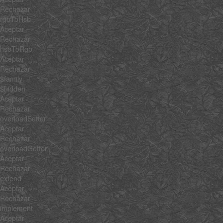
Rechazar
rgbToHsb
Aceptar
Rechazar
hsbToRgb
Aceptar
Rechazar
$family
$hidden
Aceptar
Rechazar
overloadSetter
Aceptar
Rechazar
overloadGetter
Aceptar
Rechazar
extend
Aceptar
Rechazar
implement
Aceptar