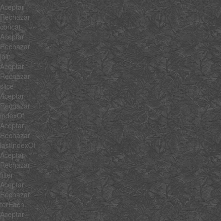
Aceptar
Rechazar
concat
Aceptar
Rechazar
join
Aceptar
Rechazar
slice
Aceptar
Rechazar
indexOf
Aceptar
Rechazar
lastIndexOf
Aceptar
Rechazar
filter
Aceptar
Rechazar
forEach
Aceptar