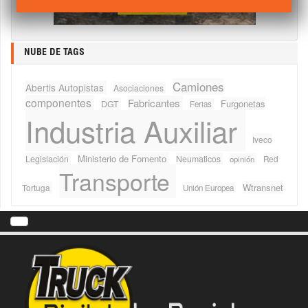
NUBE DE TAGS
Camiones
Abertis Autopistas
Asociaciones
componentes
Fabricantes
Furgonetas
DGT
Ferias
Industria Auxiliar
Iveco
Ministerio de Fomento
Legislación
Neumaticos
Red
opinión
Transporte
Wtransnet
Tortuga
Unión Europea