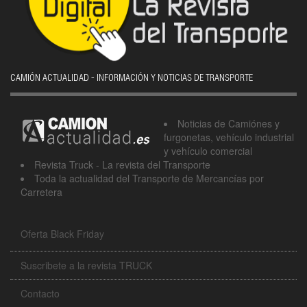
CAMIÓN ACTUALIDAD - INFORMACIÓN Y NOTICIAS DE TRANSPORTE
Noticias de Camiónes y
furgonetas, vehículo industrial
y vehículo comercial
Revista Truck - La revista del Transporte
Toda la actualidad del Transporte de Mercancías por
Carretera
Oferta Black Friday
Suscribete a la revista TRUCK
Contacto