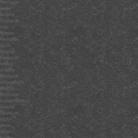
Rechazar
every
Aceptar
Rechazar
map
Aceptar
Rechazar
some
Aceptar
Rechazar
reduce
Aceptar
Rechazar
reduceRight
Aceptar
Rechazar
forEachMethod
Aceptar
Rechazar
each
clone
clean
invoke