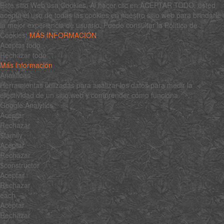
Este sitio Web usa Cookies. Al hacer clic en ACEPTAR TODO, usted
acepta el uso de todas las cookies en nuestro sitio web para brindarle
la mejor experiencia de usuario. Puede consultar la Política de
Cookies:
MÁS INFORMACIÓN
Aceptar todo
Rechazar todo
Más información
Analíticas
Herramientas utilizadas para analizar los datos para medir la
efectividad de un sitio web y comprender cómo funciona.
Google Analytics
Aceptar
Rechazar
$family
Aceptar
Rechazar
$constructor
Aceptar
Rechazar
each
Aceptar
Rechazar