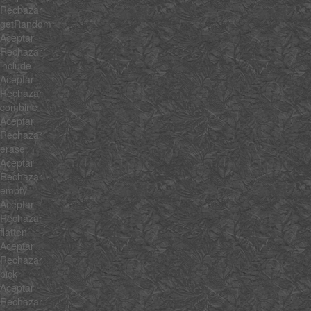
Rechazar
getRandom
Aceptar
Rechazar
include
Aceptar
Rechazar
combine
Aceptar
Rechazar
erase
Aceptar
Rechazar
empty
Aceptar
Rechazar
flatten
Aceptar
Rechazar
pick
Aceptar
Rechazar