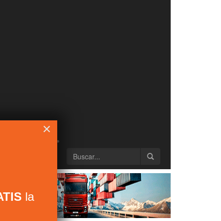
×
TIS
la