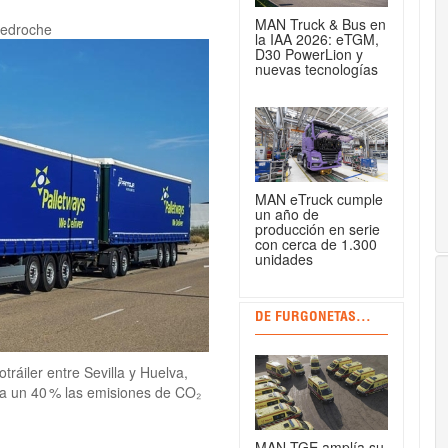
MAN Truck & Bus en
Pedroche
la IAA 2026: eTGM,
D30 PowerLion y
nuevas tecnologías
MAN eTruck cumple
un año de
producción en serie
con cerca de 1.300
unidades
DE FURGONETAS...
ráiler entre Sevilla y Huelva,
sta un 40 % las emisiones de CO₂
MAN TGE amplía su