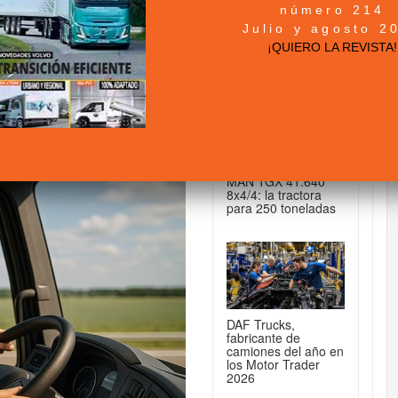
número 214
n Actualidad-Noticias de
+ NOTICIAS...
Julio y agosto 2
¡QUIERO LA REVISTA!
DE CAMIONES...
ara formar a nuevos
Actualidad
MAN TGX 41.640
8x4/4: la tractora
para 250 toneladas
DAF Trucks,
fabricante de
camiones del año en
los Motor Trader
2026