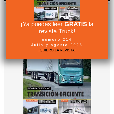
¡Ya puedes leer
GRATIS
la
revista Truck!
número 214
Julio y agosto 2026
¡QUIERO LA REVISTA!