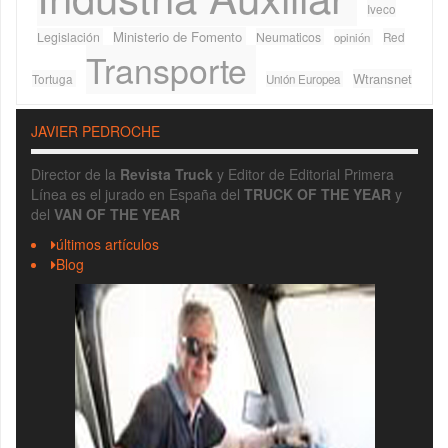
Iveco
Ministerio de Fomento
Legislación
Neumaticos
Red
opinión
Transporte
Wtransnet
Tortuga
Unión Europea
JAVIER PEDROCHE
Director de la
Revista Truck
y Editor de Editorial Primera
Línea es el jurado en España del
TRUCK OF THE YEAR
y
del
VAN OF THE YEAR
últimos artículos
Blog