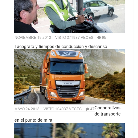
NOVIEMBRE 19 2012
VISTO 271937 VECES
95
Tacógrafo y tiempos de conducción y descanso
Cooperativas
MAYO 24 2013
VISTO 104037 VECES
47
de transporte
en el punto de mira