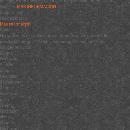
la mejor experiencia de usuario. Puede consultar la Política de
Cookies:
MÁS INFORMACIÓN
Aceptar todo
Rechazar todo
Más información
Analíticas
Herramientas utilizadas para analizar los datos para medir la
efectividad de un sitio web y comprender cómo funciona.
Google Analytics
Aceptar
Rechazar
$family
Aceptar
Rechazar
$constructor
Aceptar
Rechazar
each
Aceptar
Rechazar
clone
Aceptar
Rechazar