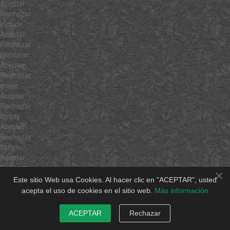
Aceptar
Rechazar
include
Aceptar
Rechazar
combine
Aceptar
Rechazar
erase
Aceptar
Rechazar
empty
Aceptar
Rechazar
flatten
Aceptar
Rechazar
×
pick
Este sitio Web usa Cookies. Al hacer clic en "ACEPTAR", usted
Aceptar
acepta el uso de cookies en el sitio web.
Más información
Rechazar
hexToRgb
ACEPTAR
Rechazar
Aceptar
Rechazar