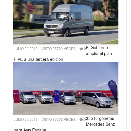
El Gobierno
JULIO 22 2013
VISTO 95782 VECES
0
amplía el plan
PIVE a una tercera edición
355 furgonetas
JULIO 22 2013
VISTO 89702 VECES
0
Mercedes Benz
para Avis España