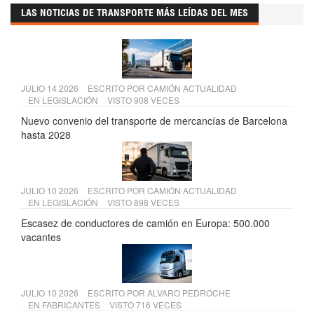
LAS NOTICIAS DE TRANSPORTE MÁS LEÍDAS DEL MES
JULIO 14 2026
ESCRITO POR
CAMIÓN ACTUALIDAD
EN
LEGISLACIÓN
VISTO 908 VECES
Nuevo convenio del transporte de mercancías de Barcelona
hasta 2028
JULIO 10 2026
ESCRITO POR
CAMIÓN ACTUALIDAD
EN
LEGISLACIÓN
VISTO 898 VECES
Escasez de conductores de camión en Europa: 500.000
vacantes
JULIO 10 2026
ESCRITO POR
ALVARO PEDROCHE
EN
FABRICANTES
VISTO 716 VECES