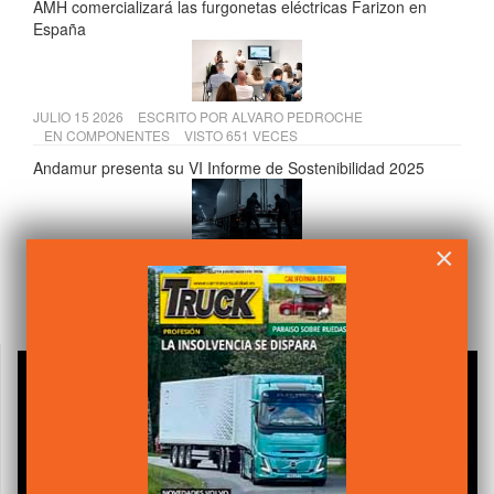
AMH comercializará las furgonetas eléctricas Farizon en
España
JULIO 15 2026
ESCRITO POR
ALVARO PEDROCHE
EN
COMPONENTES
VISTO 651 VECES
Andamur presenta su VI Informe de Sostenibilidad 2025
×
JULIO 17 2026
ESCRITO POR
CAMIÓN ACTUALIDAD
EN
LEGISLACIÓN
VISTO 641 VECES
El Supremo refuerza los derechos de los transportistas
frente a los seguros por robo de mercancías