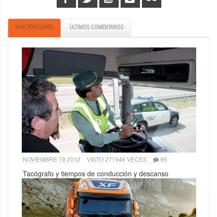
MÁS POPULARES
ÚLTIMOS COMENTARIOS
NOVIEMBRE 19 2012
VISTO 271946 VECES
95
Tacógrafo y tiempos de conducción y descanso