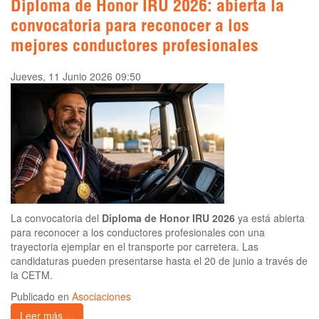
Diploma de Honor IRU 2026: abierta la
convocatoria para reconocer a los
mejores conductores profesionales
Jueves, 11 Junio 2026 09:50
La convocatoria del
Diploma de Honor IRU 2026
ya está abierta
para reconocer a los conductores profesionales con una
trayectoria ejemplar en el transporte por carretera. Las
candidaturas pueden presentarse hasta el 20 de junio a través de
la CETM.
Publicado en
Asociaciones
Leer más ...