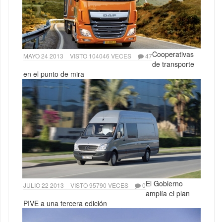
Cooperativas
MAYO 24 2013
VISTO 104046 VECES
47
de transporte
en el punto de mira
El Gobierno
JULIO 22 2013
VISTO 95790 VECES
0
amplía el plan
PIVE a una tercera edición