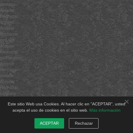
contains
Aceptar
Rechazar
append
Aceptar
Rechazar
getLast
Aceptar
Rechazar
getRandom
Aceptar
Rechazar
include
Aceptar
Rechazar
combine
Aceptar
×
Este sitio Web usa Cookies. Al hacer clic en "ACEPTAR", usted
Rechazar
acepta el uso de cookies en el sitio web.
Más información
erase
Aceptar
Rechazar
ACEPTAR
Rechazar
empty