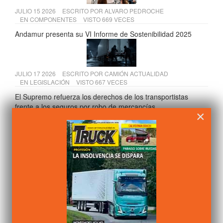
JULIO 15 2026
ESCRITO POR
ALVARO PEDROCHE
EN
COMPONENTES
VISTO 669 VECES
Andamur presenta su VI Informe de Sostenibilidad 2025
JULIO 17 2026
ESCRITO POR
CAMIÓN ACTUALIDAD
EN
LEGISLACIÓN
VISTO 667 VECES
El Supremo refuerza los derechos de los transportistas
frente a los seguros por robo de mercancías
×
JULIO 13 2026
ESCRITO POR
ALVARO PEDROCHE
EN
FABRICANTES
VISTO 655 VECES
Renault Master estrena mejoras en confort, seguridad y
gama E-Tech
JULIO 17 2026
ESCRITO POR
ALVARO PEDROCHE