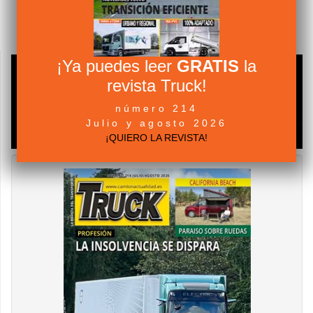
EN
FABRICANTES
VISTO 637 VECES
MAN Truck & Bus en la IAA 2026: eTGM, D30 PowerLion y
nuevas tecnologías
¡Ya puedes leer
GRATIS
la
revista Truck!
número 214
Julio y agosto 2026
¡QUIERO LA REVISTA!