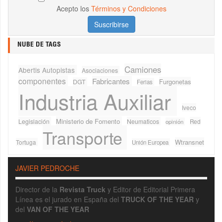
Acepto los
Términos y Condiciones
NUBE DE TAGS
Camiones
Abertis Autopistas
Asociaciones
componentes
Fabricantes
Furgonetas
DGT
Ferias
Industria Auxiliar
Iveco
Ministerio de Fomento
Legislación
Neumaticos
Red
opinión
Transporte
Wtransnet
Tortuga
Unión Europea
JAVIER PEDROCHE
Director de la
Revista Truck
y Editor de Editorial Primera
Línea es el jurado en España del
TRUCK OF THE YEAR
y
del
VAN OF THE YEAR