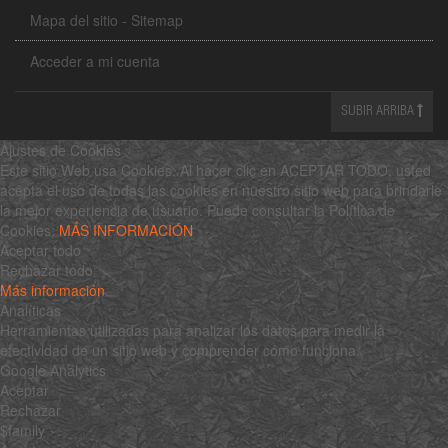
Mapa del sitio - Sitemap
Acceder a mi cuenta
SUBIR ARRIBA
Ajustes de Cookies
Este sitio Web usa Cookies. Al hacer clic en ACEPTAR TODO, usted
acepta el uso de todas las cookies en nuestro sitio web para brindarle
la mejor experiencia de usuario. Puede consultar la Política de
Cookies:
MÁS INFORMACIÓN
Aceptar todo
Rechazar todo
Más información
Analíticas
Herramientas utilizadas para analizar los datos para medir la
efectividad de un sitio web y comprender cómo funciona.
Google Analytics
Aceptar
Rechazar
$family