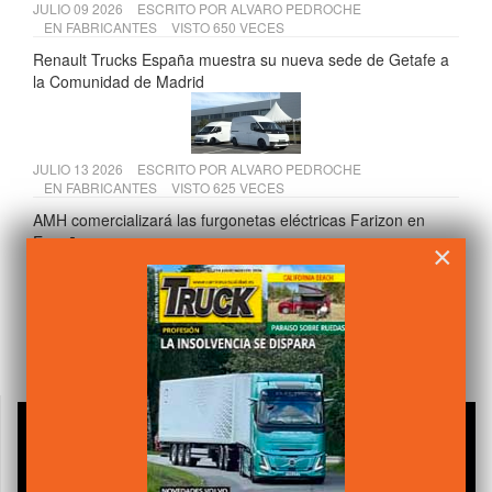
JULIO 09 2026
ESCRITO POR
ALVARO PEDROCHE
EN
FABRICANTES
VISTO 650 VECES
Renault Trucks España muestra su nueva sede de Getafe a
la Comunidad de Madrid
JULIO 13 2026
ESCRITO POR
ALVARO PEDROCHE
EN
FABRICANTES
VISTO 625 VECES
AMH comercializará las furgonetas eléctricas Farizon en
España
×
JULIO 15 2026
ESCRITO POR
ALVARO PEDROCHE
EN
COMPONENTES
VISTO 618 VECES
Andamur presenta su VI Informe de Sostenibilidad 2025