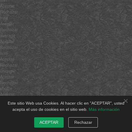
Aceptar
Rechazar
max
Aceptar
Rechazar
average
Aceptar
Rechazar
sum
Aceptar
Rechazar
unique
Aceptar
Rechazar
shuffle
Aceptar
×
Rechazar
Este sitio Web usa Cookies. Al hacer clic en "ACEPTAR", usted
rgbToHsb
acepta el uso de cookies en el sitio web.
Más información
Aceptar
Rechazar
ACEPTAR
Rechazar
hsbToRgb
Aceptar