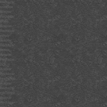
Rechazar
combine
Aceptar
Rechazar
erase
Aceptar
Rechazar
empty
Aceptar
Rechazar
flatten
Aceptar
Rechazar
pick
Aceptar
Rechazar
hexToRgb
Aceptar
Rechazar
rgbToHex
Aceptar
Rechazar
min