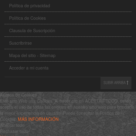
Política de privacidad
Política de Cookies
Clausula de Suscripción
Suscribrirse
Mapa del sitio - Sitemap
Acceder a mi cuenta
SUBIR ARRIBA
Ajustes de Cookies
Este sitio Web usa Cookies. Al hacer clic en ACEPTAR TODO, usted
acepta el uso de todas las cookies en nuestro sitio web para brindarle
la mejor experiencia de usuario. Puede consultar la Política de
Cookies:
MÁS INFORMACIÓN
Aceptar todo
Rechazar todo