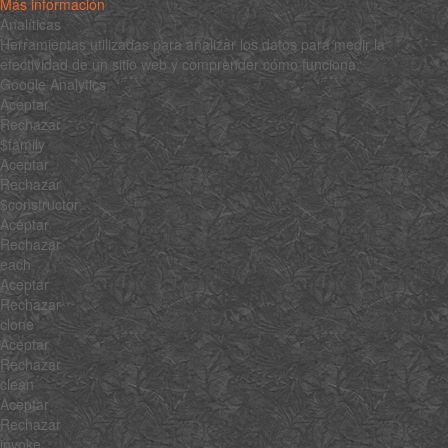
Más información
Analíticas
Herramientas utilizadas para analizar los datos para medir la
efectividad de un sitio web y comprender cómo funciona.
Google Analytics
Aceptar
Rechazar
$family
Aceptar
Rechazar
$constructor
Aceptar
Rechazar
each
Aceptar
Rechazar
clone
Aceptar
Rechazar
clean
Aceptar
Rechazar
invoke