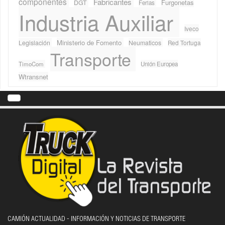
componentes
Fabricantes
Furgonetas
DGT
Ferias
Industria Auxiliar
Iveco
Ministerio de Fomento
Legislación
Neumaticos
Red Tortuga
Transporte
TimoCom
Unión Europea
Wtransnet
CAMIÓN ACTUALIDAD - INFORMACIÓN Y NOTICIAS DE TRANSPORTE