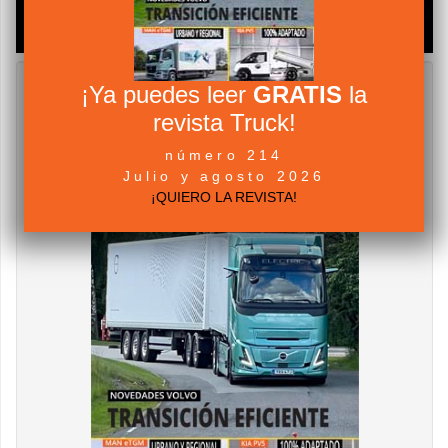
¡Ya puedes leer
GRATIS
la
revista Truck!
número 214
Julio y agosto 2026
¡QUIERO LA REVISTA!