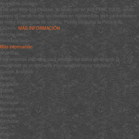
Ajustes de Cookies
Este sitio Web usa Cookies. Al hacer clic en ACEPTAR TODO, usted
acepta el uso de todas las cookies en nuestro sitio web para brindarle
la mejor experiencia de usuario. Puede consultar la Política de
Cookies:
MÁS INFORMACIÓN
Aceptar todo
Rechazar todo
Más información
Analíticas
Herramientas utilizadas para analizar los datos para medir la
efectividad de un sitio web y comprender cómo funciona.
Google Analytics
Aceptar
Rechazar
$family
Aceptar
Rechazar
$constructor
Aceptar
Rechazar
each
Aceptar