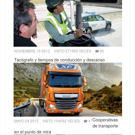
NOVIEMBRE 19 2012
VISTO 271955 VECES
95
Tacógrafo y tiempos de conducción y descanso
Cooperativas
MAYO 24 2013
VISTO 104052 VECES
47
de transporte
en el punto de mira