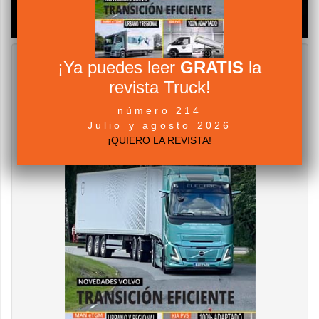
¡Ya puedes leer
GRATIS
la
revista Truck!
número 214
Julio y agosto 2026
¡QUIERO LA REVISTA!