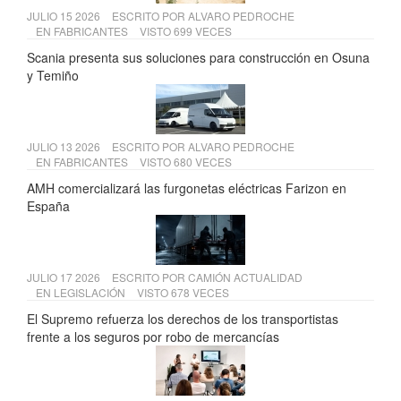
JULIO 15 2026
ESCRITO POR
ALVARO PEDROCHE
EN
FABRICANTES
VISTO 699 VECES
Scania presenta sus soluciones para construcción en Osuna
y Temiño
JULIO 13 2026
ESCRITO POR
ALVARO PEDROCHE
EN
FABRICANTES
VISTO 680 VECES
AMH comercializará las furgonetas eléctricas Farizon en
España
JULIO 17 2026
ESCRITO POR
CAMIÓN ACTUALIDAD
EN
LEGISLACIÓN
VISTO 678 VECES
El Supremo refuerza los derechos de los transportistas
frente a los seguros por robo de mercancías