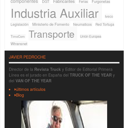
componentes
Fabricantes
Furgonetas
DGT
Ferias
Industria Auxiliar
Iveco
Ministerio de Fomento
Legislación
Neumaticos
Red Tortuga
Transporte
TimoCom
Unión Europea
Wtransnet
JAVIER PEDROCHE
Director de la
Revista Truck
y Editor de Editorial Primera
Línea es el jurado en España del
TRUCK OF THE YEAR
y
del
VAN OF THE YEAR
últimos artículos
Blog