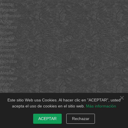
Aceptar
Rechazar
getRandom
Aceptar
Rechazar
include
Aceptar
Rechazar
combine
Aceptar
Rechazar
erase
Aceptar
Rechazar
empty
Aceptar
Rechazar
×
Este sitio Web usa Cookies. Al hacer clic en "ACEPTAR", usted
flatten
acepta el uso de cookies en el sitio web.
Más información
Aceptar
Rechazar
pick
ACEPTAR
Rechazar
Aceptar