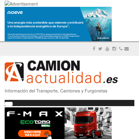
Información del Transporte, Camiones y Furgonetas