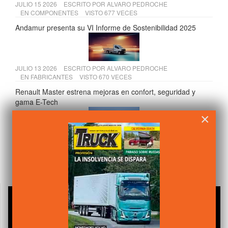
JULIO 15 2026
ESCRITO POR
ALVARO PEDROCHE
EN
COMPONENTES
VISTO 677 VECES
Andamur presenta su VI Informe de Sostenibilidad 2025
JULIO 13 2026
ESCRITO POR
ALVARO PEDROCHE
EN
FABRICANTES
VISTO 670 VECES
Renault Master estrena mejoras en confort, seguridad y
gama E-Tech
×
JULIO 17 2026
ESCRITO POR
ALVARO PEDROCHE
EN
FABRICANTES
VISTO 651 VECES
MAN Truck & Bus en la IAA 2026: eTGM, D30 PowerLion y
nuevas tecnologías