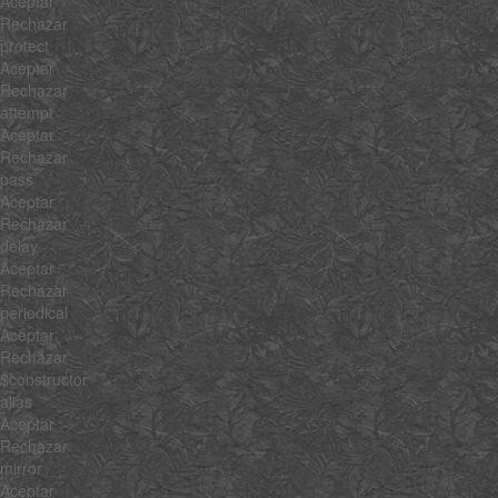
Aceptar
Rechazar
protect
Aceptar
Rechazar
attempt
Aceptar
Rechazar
pass
Aceptar
Rechazar
delay
Aceptar
Rechazar
periodical
Aceptar
Rechazar
$constructor
alias
Aceptar
Rechazar
mirror
Aceptar