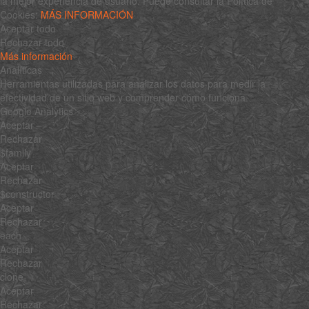
la mejor experiencia de usuario. Puede consultar la Política de
Cookies:
MÁS INFORMACIÓN
Aceptar todo
Rechazar todo
Más información
Analíticas
Herramientas utilizadas para analizar los datos para medir la
efectividad de un sitio web y comprender cómo funciona.
Google Analytics
Aceptar
Rechazar
$family
Aceptar
Rechazar
$constructor
Aceptar
Rechazar
each
Aceptar
Rechazar
clone
Aceptar
Rechazar