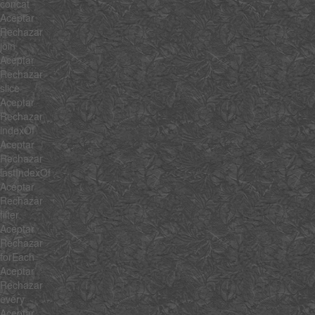
concat
Aceptar
Rechazar
join
Aceptar
Rechazar
slice
Aceptar
Rechazar
indexOf
Aceptar
Rechazar
lastIndexOf
Aceptar
Rechazar
filter
Aceptar
Rechazar
forEach
Aceptar
Rechazar
every
Aceptar