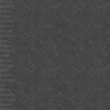
Aceptar
Rechazar
include
Aceptar
Rechazar
combine
Aceptar
Rechazar
erase
Aceptar
Rechazar
empty
Aceptar
Rechazar
flatten
Aceptar
Rechazar
pick
Aceptar
Rechazar
hexToRgb
Aceptar
Rechazar