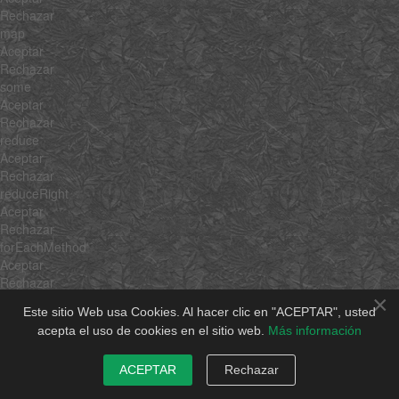
Rechazar
map
Aceptar
Rechazar
some
Aceptar
Rechazar
reduce
Aceptar
Rechazar
reduceRight
Aceptar
Rechazar
forEachMethod
Aceptar
Rechazar
×
each
Este sitio Web usa Cookies. Al hacer clic en "ACEPTAR", usted
clone
acepta el uso de cookies en el sitio web.
Más información
clean
invoke
associate
ACEPTAR
Rechazar
link