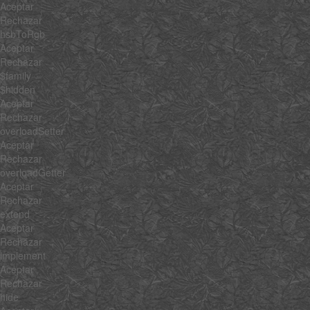
Aceptar
Rechazar
hsbToRgb
Aceptar
Rechazar
$family
$hidden
Aceptar
Rechazar
overloadSetter
Aceptar
Rechazar
overloadGetter
Aceptar
Rechazar
extend
Aceptar
Rechazar
implement
Aceptar
Rechazar
hide