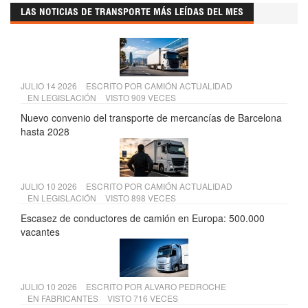
LAS NOTICIAS DE TRANSPORTE MÁS LEÍDAS DEL MES
JULIO 14 2026
ESCRITO POR
CAMIÓN ACTUALIDAD
EN
LEGISLACIÓN
VISTO 909 VECES
Nuevo convenio del transporte de mercancías de Barcelona
hasta 2028
JULIO 10 2026
ESCRITO POR
CAMIÓN ACTUALIDAD
EN
LEGISLACIÓN
VISTO 898 VECES
Escasez de conductores de camión en Europa: 500.000
vacantes
JULIO 10 2026
ESCRITO POR
ALVARO PEDROCHE
EN
FABRICANTES
VISTO 716 VECES