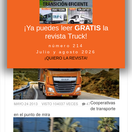
¡Ya puedes leer
GRATIS
la
revista Truck!
NOVIEMBRE 19 2012
VISTO 271937 VECES
95
Tacógrafo y tiempos de conducción y descanso
número 214
Julio y agosto 2026
¡QUIERO LA REVISTA!
Cooperativas
MAYO 24 2013
VISTO 104037 VECES
47
de transporte
en el punto de mira