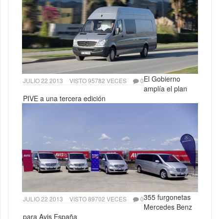
El Gobierno
JULIO 22 2013
VISTO 95782 VECES
0
amplía el plan
PIVE a una tercera edición
355 furgonetas
JULIO 22 2013
VISTO 89702 VECES
0
Mercedes Benz
para Avis España