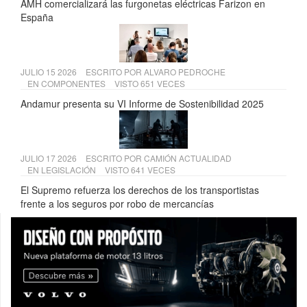
AMH comercializará las furgonetas eléctricas Farizon en
España
JULIO 15 2026
ESCRITO POR
ALVARO PEDROCHE
EN
COMPONENTES
VISTO 651 VECES
Andamur presenta su VI Informe de Sostenibilidad 2025
JULIO 17 2026
ESCRITO POR
CAMIÓN ACTUALIDAD
EN
LEGISLACIÓN
VISTO 641 VECES
El Supremo refuerza los derechos de los transportistas
frente a los seguros por robo de mercancías