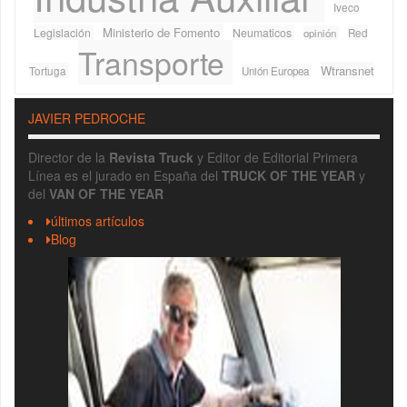
Iveco
Ministerio de Fomento
Legislación
Neumaticos
Red
opinión
Transporte
Wtransnet
Tortuga
Unión Europea
JAVIER PEDROCHE
Director de la
Revista Truck
y Editor de Editorial Primera
Línea es el jurado en España del
TRUCK OF THE YEAR
y
del
VAN OF THE YEAR
últimos artículos
Blog