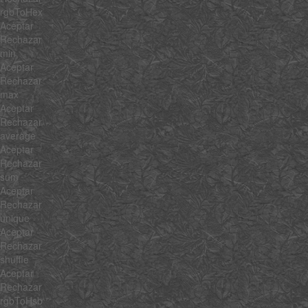
rgbToHex
Aceptar
Rechazar
min
Aceptar
Rechazar
max
Aceptar
Rechazar
average
Aceptar
Rechazar
sum
Aceptar
Rechazar
unique
Aceptar
Rechazar
shuffle
Aceptar
Rechazar
rgbToHsb