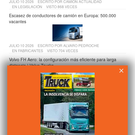
JULIO 10 2026
ESCRITO POR
CAMIÓN ACTUALIDAD
EN
LEGISLACIÓN
VISTO 868 VECES
Escasez de conductores de camión en Europa: 500.000
vacantes
JULIO 10 2026
ESCRITO POR
ALVARO PEDROCHE
EN
FABRICANTES
VISTO 704 VECES
Volvo FH Aero: la configuración más eficiente para larga
distancia | Volvo Trucks
×
JULIO 15 2026
ESCRITO POR
ALVARO PEDROCHE
EN
FABRICANTES
VISTO 657 VECES
Scania presenta sus soluciones para construcción en Osuna
y Temiño
JULIO 20 2026
ESCRITO POR
CAMIÓN ACTUALIDAD