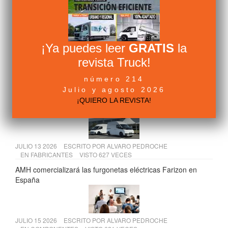
EN
LEGISLACIÓN
VISTO 654 VECES
Tres cambios clave para el transporte de mercancías desde
julio de 2026
¡Ya puedes leer
GRATIS
la
revista Truck!
JULIO 09 2026
ESCRITO POR
ALVARO PEDROCHE
número 214
EN
FABRICANTES
VISTO 650 VECES
Julio y agosto 2026
Renault Trucks España muestra su nueva sede de Getafe a
¡QUIERO LA REVISTA!
la Comunidad de Madrid
JULIO 13 2026
ESCRITO POR
ALVARO PEDROCHE
EN
FABRICANTES
VISTO 627 VECES
AMH comercializará las furgonetas eléctricas Farizon en
España
JULIO 15 2026
ESCRITO POR
ALVARO PEDROCHE