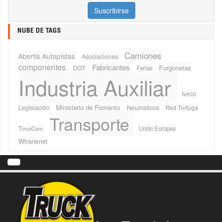
NUBE DE TAGS
Camiones
Abertis Autopistas
Asociaciones
componentes
Fabricantes
Furgonetas
DGT
Ferias
Industria Auxiliar
Iveco
Ministerio de Fomento
Legislación
Neumaticos
Red Tortuga
Transporte
TimoCom
Unión Europea
Wtransnet