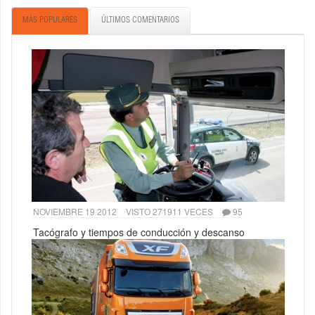
MÁS POPULARES
ÚLTIMOS COMENTARIOS
NOVIEMBRE 19 2012
VISTO 271911 VECES
95
Tacógrafo y tiempos de conducción y descanso