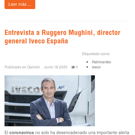
Leer más ...
Entrevista a Ruggero Mughini, director
general Iveco España
Etiquetado como
Fabricantes
Publicado en
Opinión
Junio 18 2020
0
Iveco
El
coronavirus
no solo ha desencadenado una importante alerta