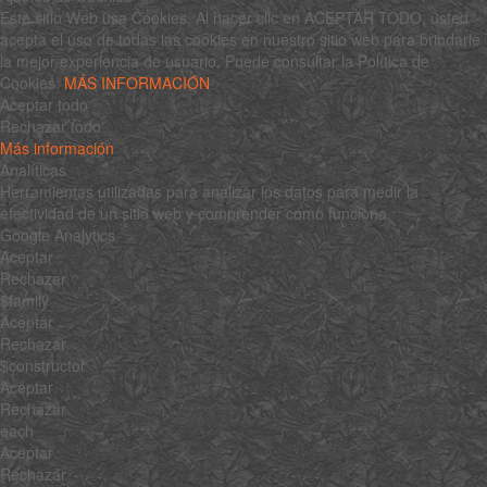
Este sitio Web usa Cookies. Al hacer clic en ACEPTAR TODO, usted
acepta el uso de todas las cookies en nuestro sitio web para brindarle
la mejor experiencia de usuario. Puede consultar la Política de
Cookies:
MÁS INFORMACIÓN
Aceptar todo
Rechazar todo
Más información
Analíticas
Herramientas utilizadas para analizar los datos para medir la
efectividad de un sitio web y comprender cómo funciona.
Google Analytics
Aceptar
Rechazar
$family
Aceptar
Rechazar
$constructor
Aceptar
Rechazar
each
Aceptar
Rechazar