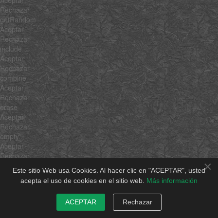
Aceptar
Rechazar
getRandom
Aceptar
Rechazar
include
Aceptar
Rechazar
combine
Aceptar
Rechazar
erase
Aceptar
Rechazar
empty
Aceptar
Rechazar
×
flatten
Este sitio Web usa Cookies. Al hacer clic en "ACEPTAR", usted
Aceptar
acepta el uso de cookies en el sitio web.
Más información
Rechazar
pick
ACEPTAR
Rechazar
Aceptar
Rechazar