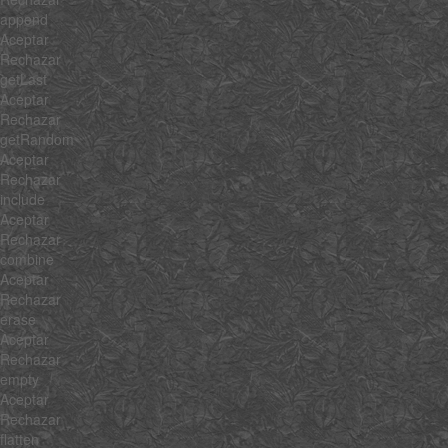
append
Aceptar
Rechazar
getLast
Aceptar
Rechazar
getRandom
Aceptar
Rechazar
include
Aceptar
Rechazar
combine
Aceptar
Rechazar
erase
Aceptar
Rechazar
empty
Aceptar
Rechazar
flatten