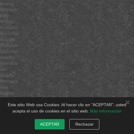
Aceptar
Rechazar
pick
Aceptar
Rechazar
hexToRgb
Aceptar
Rechazar
rgbToHex
Aceptar
Rechazar
min
Aceptar
Rechazar
max
Aceptar
Rechazar
×
average
Este sitio Web usa Cookies. Al hacer clic en "ACEPTAR", usted
Aceptar
acepta el uso de cookies en el sitio web.
Más información
Rechazar
sum
ACEPTAR
Rechazar
Aceptar