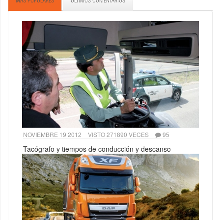
MÁS POPULARES
ÚLTIMOS COMENTARIOS
NOVIEMBRE 19 2012
VISTO 271890 VECES
95
Tacógrafo y tiempos de conducción y descanso