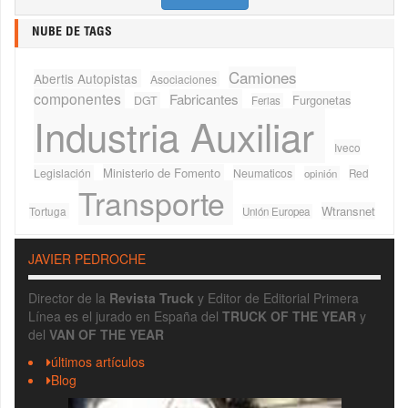
NUBE DE TAGS
Camiones
Abertis Autopistas
Asociaciones
componentes
Fabricantes
Furgonetas
DGT
Ferias
Industria Auxiliar
Iveco
Ministerio de Fomento
Legislación
Neumaticos
Red
opinión
Transporte
Wtransnet
Tortuga
Unión Europea
JAVIER PEDROCHE
Director de la
Revista Truck
y Editor de Editorial Primera
Línea es el jurado en España del
TRUCK OF THE YEAR
y
del
VAN OF THE YEAR
últimos artículos
Blog