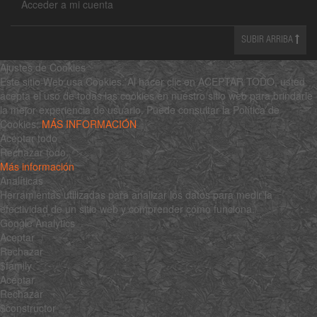
Acceder a mi cuenta
SUBIR ARRIBA
Ajustes de Cookies
Este sitio Web usa Cookies. Al hacer clic en ACEPTAR TODO, usted
acepta el uso de todas las cookies en nuestro sitio web para brindarle
la mejor experiencia de usuario. Puede consultar la Política de
Cookies:
MÁS INFORMACIÓN
Aceptar todo
Rechazar todo
Más información
Analíticas
Herramientas utilizadas para analizar los datos para medir la
efectividad de un sitio web y comprender cómo funciona.
Google Analytics
Aceptar
Rechazar
$family
Aceptar
Rechazar
$constructor