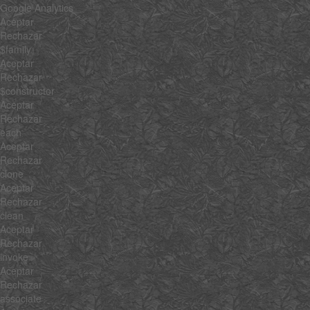
Google Analytics
Aceptar
Rechazar
$family
Aceptar
Rechazar
$constructor
Aceptar
Rechazar
each
Aceptar
Rechazar
clone
Aceptar
Rechazar
clean
Aceptar
Rechazar
invoke
Aceptar
Rechazar
associate