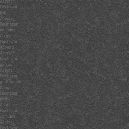
Aceptar
Rechazar
link
Aceptar
Rechazar
contains
Aceptar
Rechazar
append
Aceptar
Rechazar
getLast
Aceptar
Rechazar
getRandom
Aceptar
Rechazar
include
Aceptar
Rechazar
combine
Aceptar
Rechazar