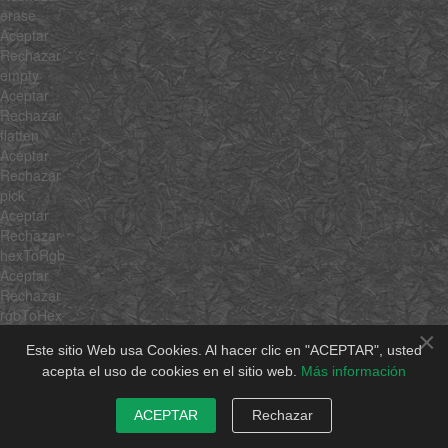
erase
Aceptar
Rechazar
empty
Aceptar
Rechazar
flatten
Aceptar
Rechazar
pick
Aceptar
Rechazar
hexToRgb
Aceptar
Rechazar
rgbToHex
Aceptar
×
Este sitio Web usa Cookies. Al hacer clic en "ACEPTAR", usted
Rechazar
acepta el uso de cookies en el sitio web.
Más información
min
Aceptar
Rechazar
ACEPTAR
Rechazar
max