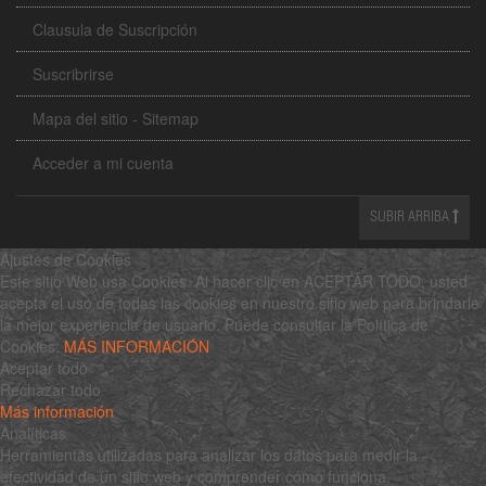
Clausula de Suscripción
Suscribrirse
Mapa del sitio - Sitemap
Acceder a mi cuenta
SUBIR ARRIBA
Ajustes de Cookies
Este sitio Web usa Cookies. Al hacer clic en ACEPTAR TODO, usted
acepta el uso de todas las cookies en nuestro sitio web para brindarle
la mejor experiencia de usuario. Puede consultar la Política de
Cookies:
MÁS INFORMACIÓN
Aceptar todo
Rechazar todo
Más información
Analíticas
Herramientas utilizadas para analizar los datos para medir la
efectividad de un sitio web y comprender cómo funciona.