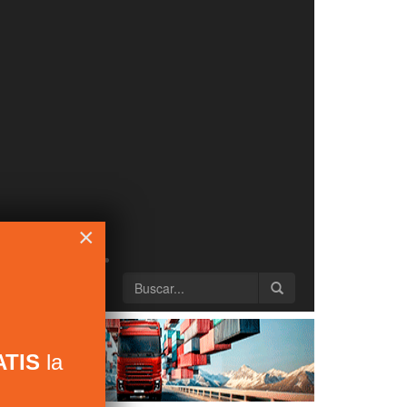
×
TIS
la