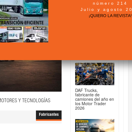
número 214
DE CAMIONES...
Julio y agosto 2
¡QUIERO LA REVISTA!
MAN TGX 41.640
8x4/4: la tractora
para 250 toneladas
DAF Trucks,
fabricante de
camiones del año en
 MOTORES Y TECNOLOGÍAS
los Motor Trader
2026
Fabricantes