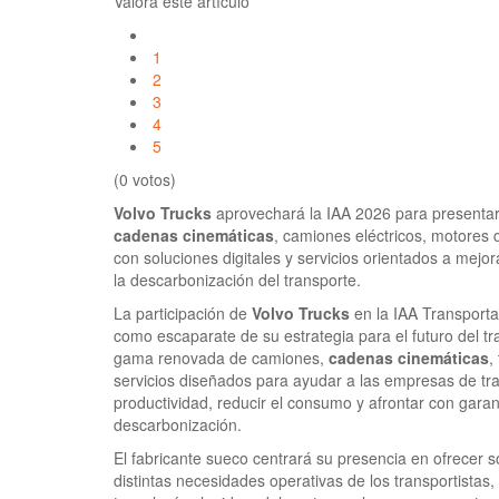
Valora este artículo
1
2
3
4
5
(0 votos)
Volvo Trucks
aprovechará la IAA 2026 para presenta
cadenas cinemáticas
, camiones eléctricos, motores d
con soluciones digitales y servicios orientados a mejorar
la descarbonización del transporte.
La participación de
Volvo Trucks
en la IAA Transporta
como escaparate de su estrategia para el futuro del t
gama renovada de camiones,
cadenas cinemáticas
,
servicios diseñados para ayudar a las empresas de tra
productividad, reducir el consumo y afrontar con garan
descarbonización.
El fabricante sueco centrará su presencia en ofrecer 
distintas necesidades operativas de los transportistas