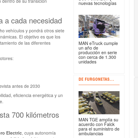
 dentro de su transición
nuevas tecnologías
 a cada necesidad
ho vehículos y pondrá otros siete
inámicas. El objetivo es que los
amiento de las diferentes
MAN eTruck cumple
un año de
producción en serie
con cerca de 1.300
otores:
unidades
DE FURGONETAS...
revista antes de 2030
idad, eficiencia energética y un
e.
sta 700 kilómetros
MAN TGE amplía su
acuerdo con Falck
para el suministro de
ro Electric
, cuya autonomía
ambulancias