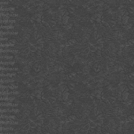
max
Aceptar
Rechazar
average
Aceptar
Rechazar
sum
Aceptar
Rechazar
unique
Aceptar
Rechazar
shuffle
Aceptar
Rechazar
rgbToHsb
Aceptar
Rechazar
hsbToRgb
Aceptar
Rechazar
$family