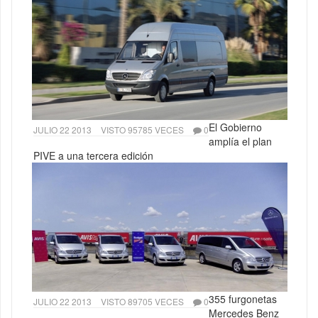
El Gobierno
JULIO 22 2013
VISTO 95785 VECES
0
amplía el plan
PIVE a una tercera edición
355 furgonetas
JULIO 22 2013
VISTO 89705 VECES
0
Mercedes Benz