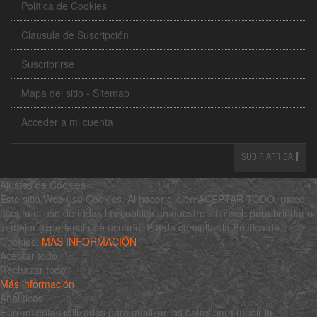
Política de Cookies
Clausula de Suscripción
Suscribrirse
Mapa del sitio - Sitemap
Acceder a mi cuenta
SUBIR ARRIBA
Ajustes de Cookies
Este sitio Web usa Cookies. Al hacer clic en ACEPTAR TODO, usted
acepta el uso de todas las cookies en nuestro sitio web para brindarle
la mejor experiencia de usuario. Puede consultar la Política de
Cookies:
MÁS INFORMACIÓN
Aceptar todo
Rechazar todo
Más información
Analíticas
Herramientas utilizadas para analizar los datos para medir la