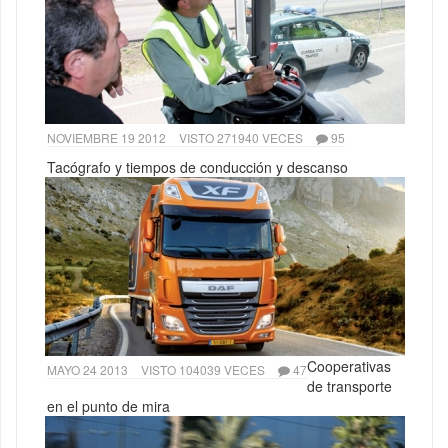
NOVIEMBRE 19 2012
VISTO 271940 VECES
95
Tacógrafo y tiempos de conducción y descanso
Cooperativas
MAYO 24 2013
VISTO 104039 VECES
47
de transporte
en el punto de mira