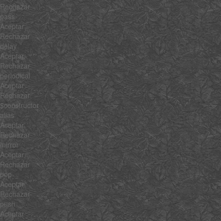
Rechazar
pass
Aceptar
Rechazar
delay
Aceptar
Rechazar
periodical
Aceptar
Rechazar
$constructor
alias
Aceptar
Rechazar
mirror
Aceptar
Rechazar
pop
Aceptar
Rechazar
push
Aceptar