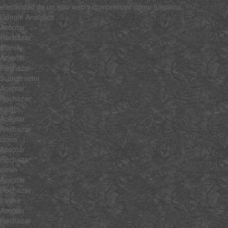
efectividad de un sitio web y comprender cómo funciona.
Google Analytics
Aceptar
Rechazar
$family
Aceptar
Rechazar
$constructor
Aceptar
Rechazar
each
Aceptar
Rechazar
clone
Aceptar
Rechazar
clean
Aceptar
Rechazar
invoke
Aceptar
Rechazar