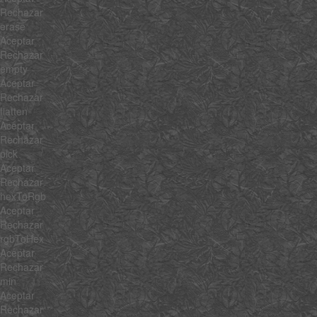
Rechazar
erase
Aceptar
Rechazar
empty
Aceptar
Rechazar
flatten
Aceptar
Rechazar
pick
Aceptar
Rechazar
hexToRgb
Aceptar
Rechazar
rgbToHex
Aceptar
Rechazar
min
Aceptar
Rechazar