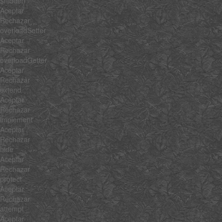
$hidden
Aceptar
Rechazar
overloadSetter
Aceptar
Rechazar
overloadGetter
Aceptar
Rechazar
extend
Aceptar
Rechazar
implement
Aceptar
Rechazar
hide
Aceptar
Rechazar
protect
Aceptar
Rechazar
attempt
Aceptar