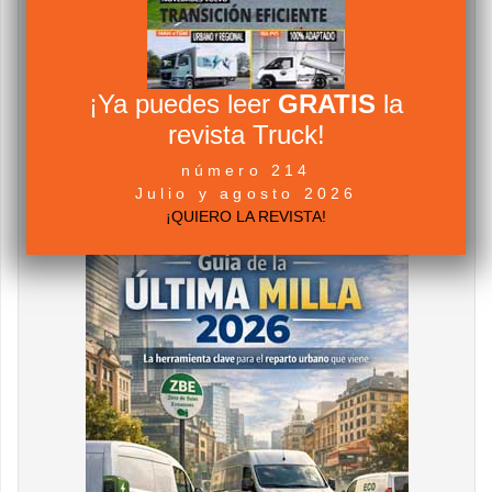
¡Ya puedes leer
GRATIS
la
revista Truck!
número 214
Julio y agosto 2026
¡QUIERO LA REVISTA!