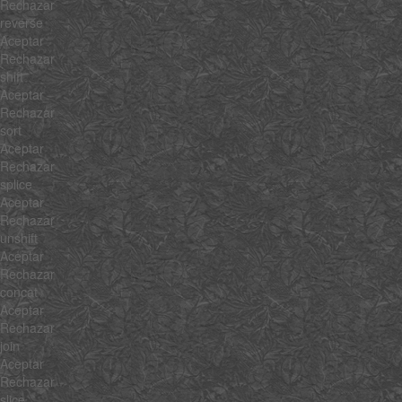
Rechazar
reverse
Aceptar
Rechazar
shift
Aceptar
Rechazar
sort
Aceptar
Rechazar
splice
Aceptar
Rechazar
unshift
Aceptar
Rechazar
concat
Aceptar
Rechazar
join
Aceptar
Rechazar
slice