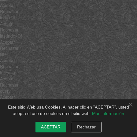
Aceptar
Rechazar
indexOf
Aceptar
Rechazar
lastIndexOf
Aceptar
Rechazar
filter
Aceptar
Rechazar
forEach
Aceptar
Rechazar
every
Aceptar
×
Rechazar
Este sitio Web usa Cookies. Al hacer clic en "ACEPTAR", usted
map
acepta el uso de cookies en el sitio web.
Más información
Aceptar
Rechazar
ACEPTAR
Rechazar
some
Aceptar