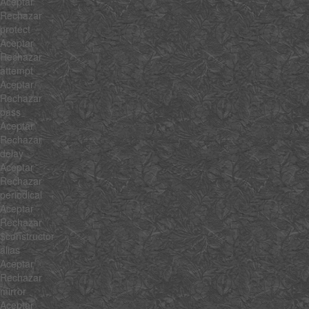
Aceptar
Rechazar
protect
Aceptar
Rechazar
attempt
Aceptar
Rechazar
pass
Aceptar
Rechazar
delay
Aceptar
Rechazar
periodical
Aceptar
Rechazar
$constructor
alias
Aceptar
Rechazar
mirror
Aceptar