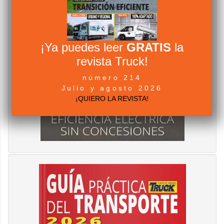
¡Ya puedes leer
GRATIS
la
revista Truck!
número 214
Julio y agosto 2026
¡QUIERO LA REVISTA!