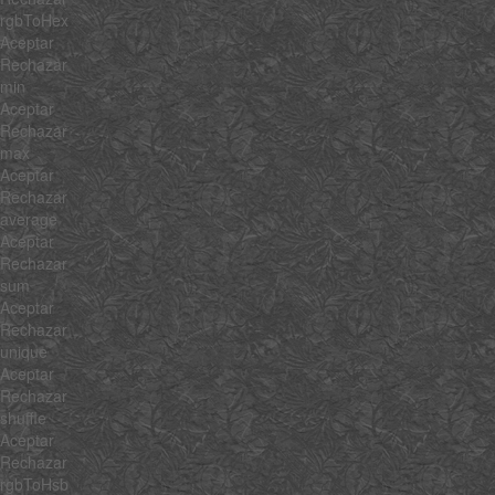
rgbToHex
Aceptar
Rechazar
min
Aceptar
Rechazar
max
Aceptar
Rechazar
average
Aceptar
Rechazar
sum
Aceptar
Rechazar
unique
Aceptar
Rechazar
shuffle
Aceptar
Rechazar
rgbToHsb