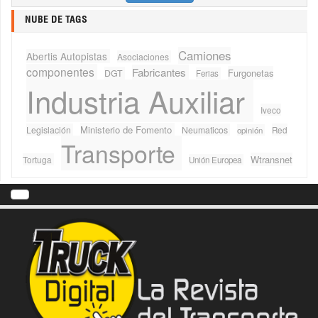
NUBE DE TAGS
Camiones
Abertis Autopistas
Asociaciones
componentes
Fabricantes
Furgonetas
DGT
Ferias
Industria Auxiliar
Iveco
Ministerio de Fomento
Legislación
Neumaticos
Red
opinión
Transporte
Wtransnet
Tortuga
Unión Europea