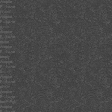
Aceptar
Rechazar
include
Aceptar
Rechazar
combine
Aceptar
Rechazar
erase
Aceptar
Rechazar
empty
Aceptar
Rechazar
flatten
Aceptar
Rechazar
pick
Aceptar
Rechazar
hexToRgb
Aceptar
Rechazar