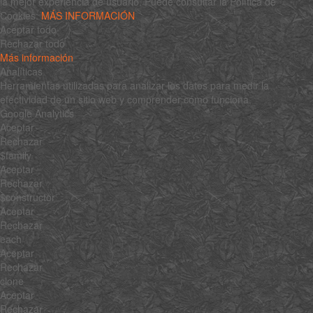
la mejor experiencia de usuario. Puede consultar la Política de
Cookies:
MÁS INFORMACIÓN
Aceptar todo
Rechazar todo
Más información
Analíticas
Herramientas utilizadas para analizar los datos para medir la
efectividad de un sitio web y comprender cómo funciona.
Google Analytics
Aceptar
Rechazar
$family
Aceptar
Rechazar
$constructor
Aceptar
Rechazar
each
Aceptar
Rechazar
clone
Aceptar
Rechazar