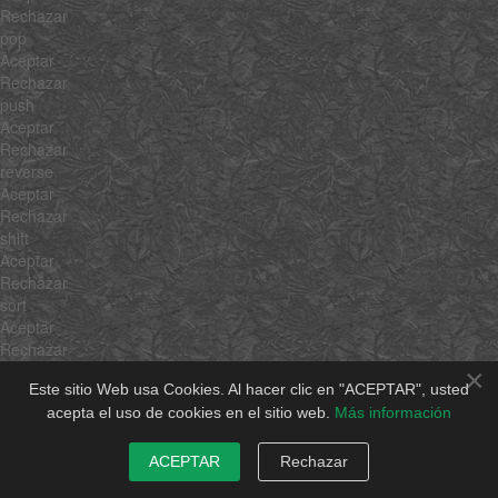
Rechazar
pop
Aceptar
Rechazar
push
Aceptar
Rechazar
reverse
Aceptar
Rechazar
shift
Aceptar
Rechazar
sort
Aceptar
Rechazar
splice
×
Este sitio Web usa Cookies. Al hacer clic en "ACEPTAR", usted
Aceptar
acepta el uso de cookies en el sitio web.
Más información
Rechazar
unshift
Aceptar
ACEPTAR
Rechazar
Rechazar