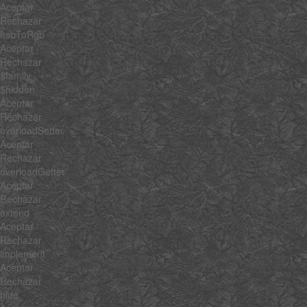
Aceptar
Rechazar
hsbToRgb
Aceptar
Rechazar
$family
$hidden
Aceptar
Rechazar
overloadSetter
Aceptar
Rechazar
overloadGetter
Aceptar
Rechazar
extend
Aceptar
Rechazar
implement
Aceptar
Rechazar
hide