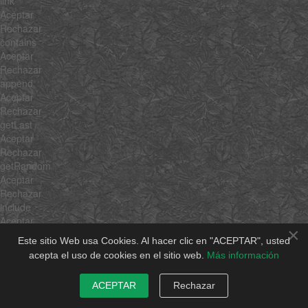
link
Aceptar
Rechazar
contains
Aceptar
Rechazar
append
Aceptar
Rechazar
getLast
Aceptar
Rechazar
getRandom
Aceptar
Rechazar
include
Aceptar
×
Rechazar
Este sitio Web usa Cookies. Al hacer clic en "ACEPTAR", usted
combine
acepta el uso de cookies en el sitio web.
Más información
Aceptar
Rechazar
ACEPTAR
Rechazar
erase
Aceptar