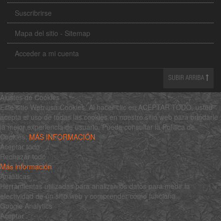
Suscribrirse
Mapa del sitio - Sitemap
Acceder a mi cuenta
SUBIR ARRIBA
Ajustes de Cookies
Este sitio Web usa Cookies. Al hacer clic en ACEPTAR TODO, usted
acepta el uso de todas las cookies en nuestro sitio web para brindarle
la mejor experiencia de usuario. Puede consultar la Política de
Cookies:
MÁS INFORMACIÓN
Aceptar todo
Rechazar todo
Más información
Analíticas
Herramientas utilizadas para analizar los datos para medir la
efectividad de un sitio web y comprender cómo funciona.
Google Analytics
Aceptar