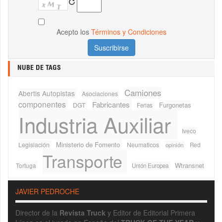
Acepto los
Términos y Condiciones
NUBE DE TAGS
Camiones
Abertis Autopistas
Asociaciones
componentes
Fabricantes
Furgonetas
DGT
Ferias
Industria Auxiliar
Iveco
Ministerio de Fomento
Legislación
Neumaticos
Red
opinión
Transporte
Wtransnet
Tortuga
Unión Europea
JAVIER PEDROCHE
Director de la
Revista Truck
y Editor de Editorial Primera