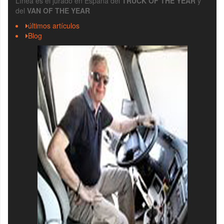
Línea es el jurado en España del
TRUCK OF THE YEAR
y
del
VAN OF THE YEAR
últimos artículos
Blog