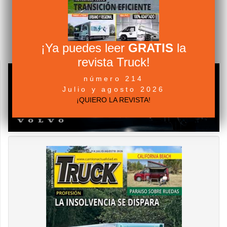
JULIO 20 2026
ESCRITO POR
CAMIÓN ACTUALIDAD
EN
LEGISLACIÓN
VISTO 642 VECES
Tres cambios clave para el transporte de mercancías desde
¡Ya puedes leer
GRATIS
la
julio de 2026
revista Truck!
número 214
Julio y agosto 2026
¡QUIERO LA REVISTA!