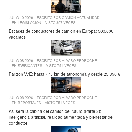
JULIO 10 2026
ESCRITO POR
CAMIÓN ACTUALIDAD
EN
LEGISLACIÓN
VISTO 857 VECES
Escasez de conductores de camión en Europa: 500.000
vacantes
JULIO 08 2026
ESCRITO POR
ALVARO PEDROCHE
EN
FABRICANTES
VISTO 751 VECES
Farizon V7E: hasta 475 km de autonomía y desde 25.350 €
JULIO 08 2026
ESCRITO POR
ALVARO PEDROCHE
EN
REPORTAJES
VISTO 751 VECES
Así será la cabina del camión del futuro (Parte 2):
inteligencia artificial, realidad aumentada y bienestar del
conductor