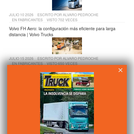
JULIO 10 2026
ESCRITO POR
ALVARO PEDROCHE
EN
FABRICANTES
VISTO 702 VECES
Volvo FH Aero: la configuración más eficiente para larga
distancia | Volvo Trucks
JULIO 15 2026
ESCRITO POR
ALVARO PEDROCHE
EN
FABRICANTES
VISTO 650 VECES
×
Scania presenta sus soluciones para construcción en Osuna
y Temiño
JULIO 09 2026
ESCRITO POR
ALVARO PEDROCHE
EN
FABRICANTES
VISTO 643 VECES
Renault Trucks España muestra su nueva sede de Getafe a
la Comunidad de Madrid