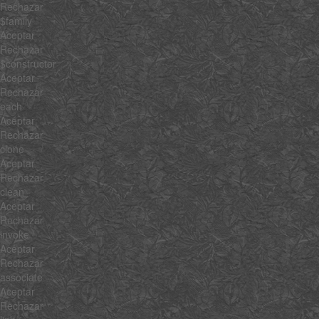
Rechazar
$family
Aceptar
Rechazar
$constructor
Aceptar
Rechazar
each
Aceptar
Rechazar
clone
Aceptar
Rechazar
clean
Aceptar
Rechazar
invoke
Aceptar
Rechazar
associate
Aceptar
Rechazar