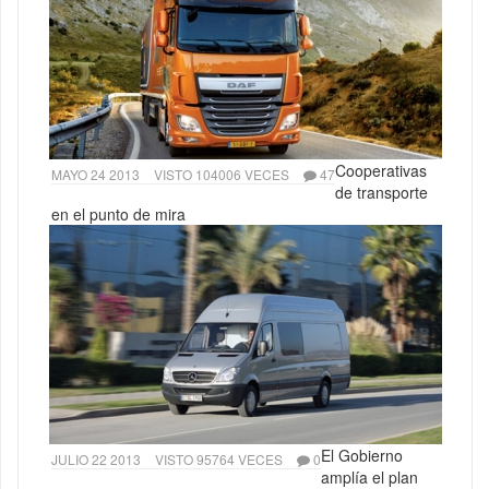
Cooperativas
MAYO 24 2013
VISTO 104006 VECES
47
de transporte
en el punto de mira
El Gobierno
JULIO 22 2013
VISTO 95764 VECES
0
amplía el plan