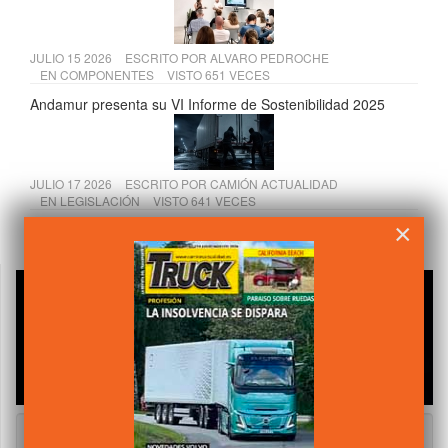
JULIO 15 2026
ESCRITO POR
ALVARO PEDROCHE
EN
COMPONENTES
VISTO 651 VECES
Andamur presenta su VI Informe de Sostenibilidad 2025
JULIO 17 2026
ESCRITO POR
CAMIÓN ACTUALIDAD
EN
LEGISLACIÓN
VISTO 641 VECES
×
El Supremo refuerza los derechos de los transportistas
frente a los seguros por robo de mercancías