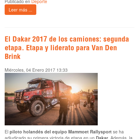
Publicado en
Deporte
Leer más ...
El Dakar 2017 de los camiones: segunda
etapa. Etapa y liderato para Van Den
Brink
Miércoles, 04 Enero 2017 13:33
El
piloto holandés del equipo Mammoet Rallysport
se ha
adjudicado su primera victoria de etapa en un
Dakar
. Además, la