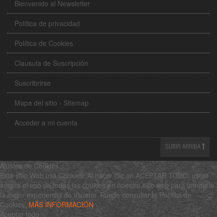
Bienvenido al Newsletter
Política de privacidad
Política de Cookies
Clausula de Suscripción
Suscribrirse
Mapa del sitio - Sitemap
Acceder a mi cuenta
SUBIR ARRIBA
Ajustes de Cookies
Este sitio Web usa Cookies. Al hacer clic en ACEPTAR TODO, usted
acepta el uso de todas las cookies en nuestro sitio web para brindarle
la mejor experiencia de usuario. Puede consultar la Política de
Cookies:
MÁS INFORMACIÓN
Aceptar todo