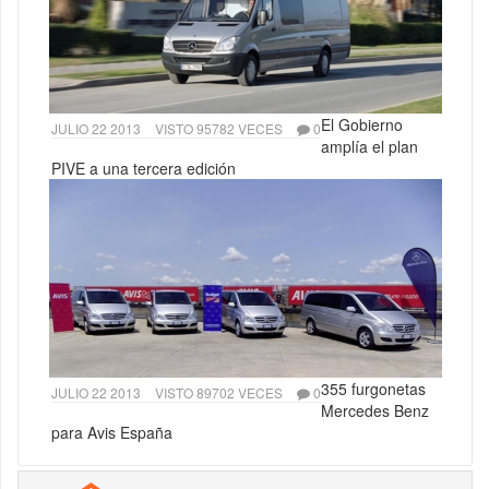
El Gobierno
JULIO 22 2013
VISTO 95782 VECES
0
amplía el plan
PIVE a una tercera edición
355 furgonetas
JULIO 22 2013
VISTO 89702 VECES
0
Mercedes Benz
para Avis España