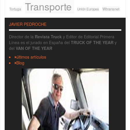
Transporte
Wtransnet
Tortuga
Unión Europea
JAVIER PEDROCHE
Director de la
Revista Truck
y Editor de Editorial Primera
Línea es el jurado en España del
TRUCK OF THE YEAR
y
del
VAN OF THE YEAR
últimos artículos
Blog