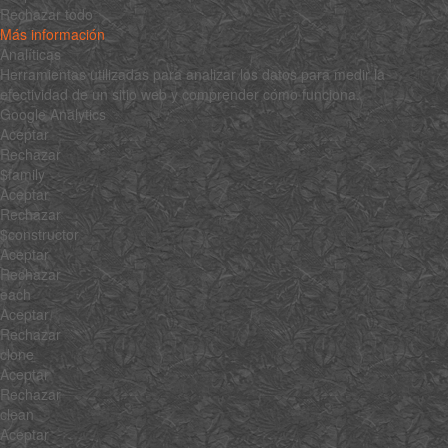
Rechazar todo
Más información
Analíticas
Herramientas utilizadas para analizar los datos para medir la
efectividad de un sitio web y comprender cómo funciona.
Google Analytics
Aceptar
Rechazar
$family
Aceptar
Rechazar
$constructor
Aceptar
Rechazar
each
Aceptar
Rechazar
clone
Aceptar
Rechazar
clean
Aceptar