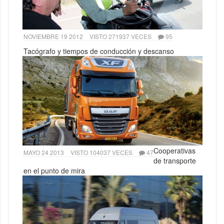
NOVIEMBRE 19 2012
VISTO 271937 VECES
95
Tacógrafo y tiempos de conducción y descanso
Cooperativas
MAYO 24 2013
VISTO 104037 VECES
47
de transporte
en el punto de mira