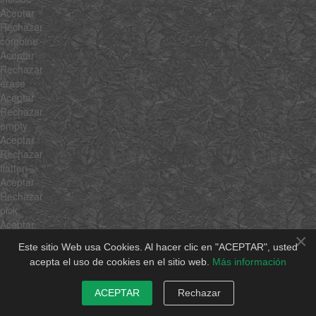
Aceptar
Rechazar
combine
Aceptar
Rechazar
erase
Aceptar
Rechazar
empty
Aceptar
Rechazar
flatten
Aceptar
Rechazar
pick
Aceptar
×
Rechazar
Este sitio Web usa Cookies. Al hacer clic en "ACEPTAR", usted
hexToRgb
acepta el uso de cookies en el sitio web.
Más información
Aceptar
Rechazar
ACEPTAR
Rechazar
rgbToHex
Aceptar