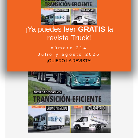
¡Ya puedes leer
GRATIS
la
revista Truck!
número 214
Julio y agosto 2026
¡QUIERO LA REVISTA!