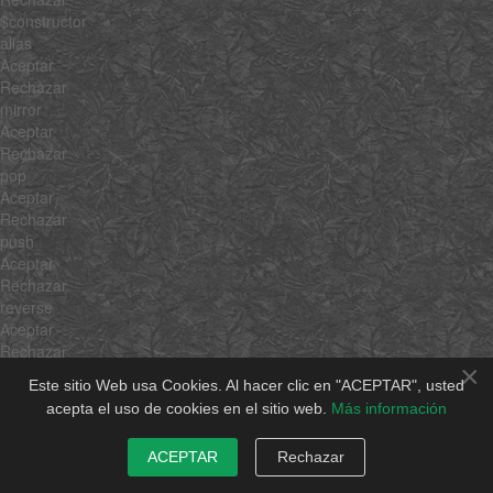
$constructor
alias
Aceptar
Rechazar
mirror
Aceptar
Rechazar
pop
Aceptar
Rechazar
push
Aceptar
Rechazar
reverse
Aceptar
Rechazar
×
shift
Este sitio Web usa Cookies. Al hacer clic en "ACEPTAR", usted
Aceptar
acepta el uso de cookies en el sitio web.
Más información
Rechazar
sort
ACEPTAR
Rechazar
Aceptar
Rechazar