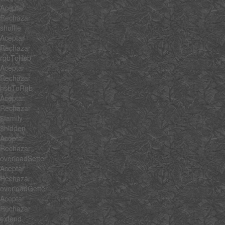
Aceptar
Rechazar
shuffle
Aceptar
Rechazar
rgbToHsb
Aceptar
Rechazar
hsbToRgb
Aceptar
Rechazar
$family
$hidden
Aceptar
Rechazar
overloadSetter
Aceptar
Rechazar
overloadGetter
Aceptar
Rechazar
extend