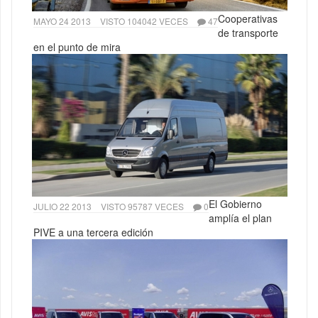
Cooperativas
MAYO 24 2013
VISTO 104042 VECES
47
de transporte
en el punto de mira
El Gobierno
JULIO 22 2013
VISTO 95787 VECES
0
amplía el plan
PIVE a una tercera edición