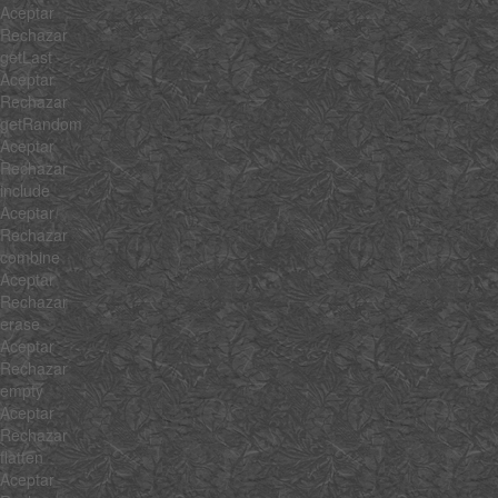
Aceptar
Rechazar
getLast
Aceptar
Rechazar
getRandom
Aceptar
Rechazar
include
Aceptar
Rechazar
combine
Aceptar
Rechazar
erase
Aceptar
Rechazar
empty
Aceptar
Rechazar
flatten
Aceptar