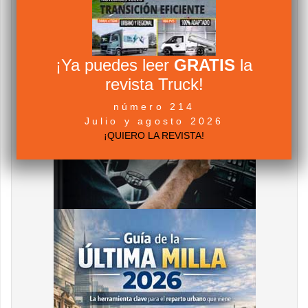
¡Ya puedes leer
GRATIS
la
revista Truck!
número 214
Julio y agosto 2026
¡QUIERO LA REVISTA!