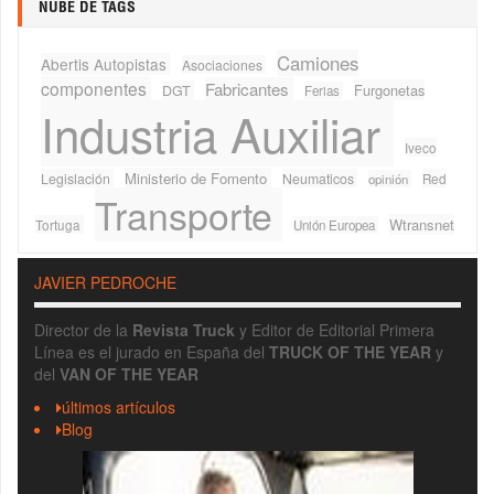
NUBE DE TAGS
Camiones
Abertis Autopistas
Asociaciones
componentes
Fabricantes
Furgonetas
DGT
Ferias
Industria Auxiliar
Iveco
Ministerio de Fomento
Legislación
Neumaticos
Red
opinión
Transporte
Wtransnet
Tortuga
Unión Europea
JAVIER PEDROCHE
Director de la
Revista Truck
y Editor de Editorial Primera
Línea es el jurado en España del
TRUCK OF THE YEAR
y
del
VAN OF THE YEAR
últimos artículos
Blog