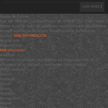
SUBIR ARRIBA
Ajustes de Cookies
Este sitio Web usa Cookies. Al hacer clic en ACEPTAR TODO, usted
acepta el uso de todas las cookies en nuestro sitio web para brindarle
la mejor experiencia de usuario. Puede consultar la Política de
Cookies:
MÁS INFORMACIÓN
Aceptar todo
Rechazar todo
Más información
Analíticas
Herramientas utilizadas para analizar los datos para medir la
efectividad de un sitio web y comprender cómo funciona.
Google Analytics
Aceptar
Rechazar
$family
Aceptar
Rechazar
$constructor
Aceptar
Rechazar