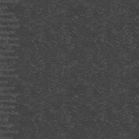
Rechazar
pick
Aceptar
Rechazar
hexToRgb
Aceptar
Rechazar
rgbToHex
Aceptar
Rechazar
min
Aceptar
Rechazar
max
Aceptar
Rechazar
average
Aceptar
Rechazar
sum
Aceptar
Rechazar
unique