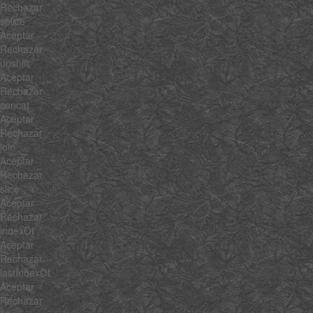
Rechazar
splice
Aceptar
Rechazar
unshift
Aceptar
Rechazar
concat
Aceptar
Rechazar
join
Aceptar
Rechazar
slice
Aceptar
Rechazar
indexOf
Aceptar
Rechazar
lastIndexOf
Aceptar
Rechazar