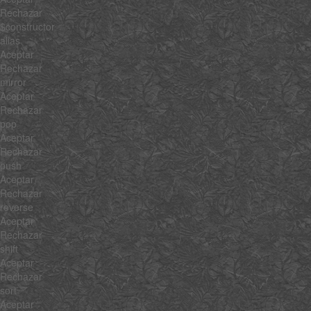
Rechazar
$constructor
alias
Aceptar
Rechazar
mirror
Aceptar
Rechazar
pop
Aceptar
Rechazar
push
Aceptar
Rechazar
reverse
Aceptar
Rechazar
shift
Aceptar
Rechazar
sort
Aceptar