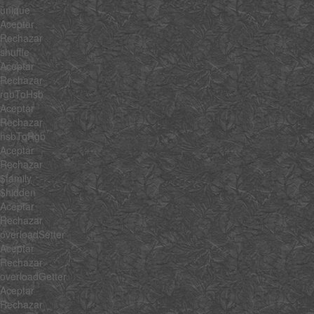
unique
Aceptar
Rechazar
shuffle
Aceptar
Rechazar
rgbToHsb
Aceptar
Rechazar
hsbToRgb
Aceptar
Rechazar
$family
$hidden
Aceptar
Rechazar
overloadSetter
Aceptar
Rechazar
overloadGetter
Aceptar
Rechazar