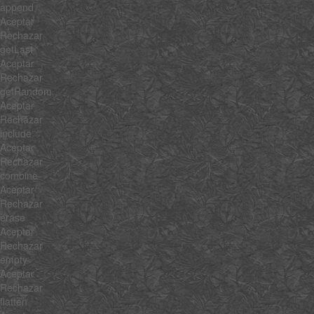
append
Aceptar
Rechazar
getLast
Aceptar
Rechazar
getRandom
Aceptar
Rechazar
include
Aceptar
Rechazar
combine
Aceptar
Rechazar
erase
Aceptar
Rechazar
empty
Aceptar
Rechazar
flatten