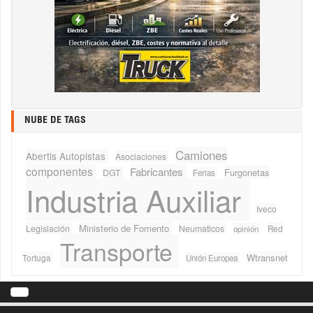
NUBE DE TAGS
Camiones
Abertis Autopistas
Asociaciones
componentes
Fabricantes
Furgonetas
DGT
Ferias
Industria Auxiliar
Iveco
Ministerio de Fomento
Legislación
Neumaticos
Red
opinión
Transporte
Wtransnet
Tortuga
Unión Europea