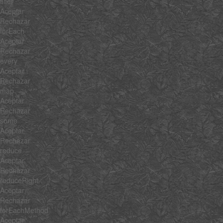
filter
Aceptar
Rechazar
forEach
Aceptar
Rechazar
every
Aceptar
Rechazar
map
Aceptar
Rechazar
some
Aceptar
Rechazar
reduce
Aceptar
Rechazar
reduceRight
Aceptar
Rechazar
forEachMethod
Aceptar