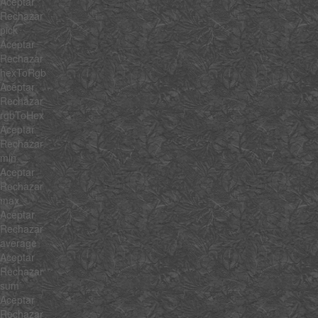
Aceptar
Rechazar
pick
Aceptar
Rechazar
hexToRgb
Aceptar
Rechazar
rgbToHex
Aceptar
Rechazar
min
Aceptar
Rechazar
max
Aceptar
Rechazar
average
Aceptar
Rechazar
sum
Aceptar
Rechazar