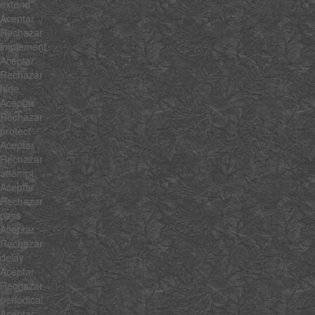
extend
Aceptar
Rechazar
implement
Aceptar
Rechazar
hide
Aceptar
Rechazar
protect
Aceptar
Rechazar
attempt
Aceptar
Rechazar
pass
Aceptar
Rechazar
delay
Aceptar
Rechazar
periodical
Aceptar