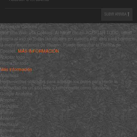
SUBIR ARRIBA
Ajustes de Cookies
Este sitio Web usa Cookies. Al hacer clic en ACEPTAR TODO, usted
acepta el uso de todas las cookies en nuestro sitio web para brindarle
la mejor experiencia de usuario. Puede consultar la Política de
Cookies:
MÁS INFORMACIÓN
Aceptar todo
Rechazar todo
Más información
Analíticas
Herramientas utilizadas para analizar los datos para medir la
efectividad de un sitio web y comprender cómo funciona.
Google Analytics
Aceptar
Rechazar
$family
Aceptar
Rechazar
$constructor
Aceptar