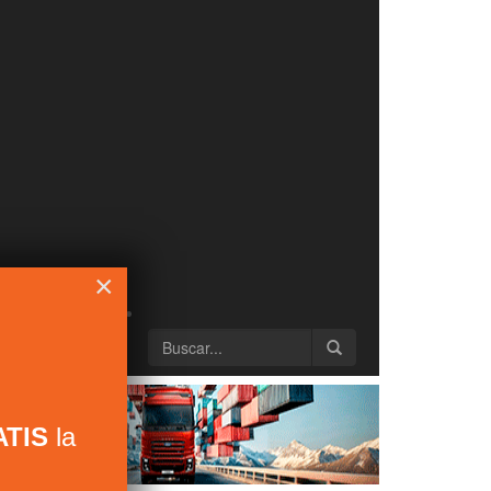
×
TIS
la