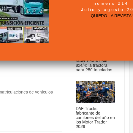
número 214
+ NOTICIAS...
Julio y agosto 2
les aumentan en el
¡QUIERO LA REVISTA!
DE CAMIONES...
MAN TGX 41.640
8x4/4: la tractora
para 250 toneladas
matriculaciones de vehículos
DAF Trucks,
fabricante de
camiones del año en
los Motor Trader
2026