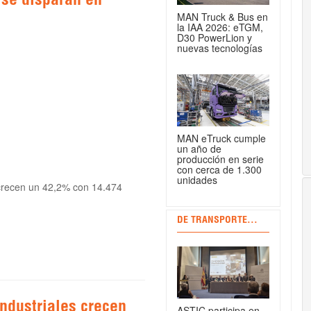
 se disparan en
MAN Truck & Bus en
la IAA 2026: eTGM,
D30 PowerLion y
nuevas tecnologías
MAN eTruck cumple
un año de
producción en serie
con cerca de 1.300
unidades
 crecen un 42,2% con 14.474
DE TRANSPORTE...
ndustriales crecen
ASTIC participa en