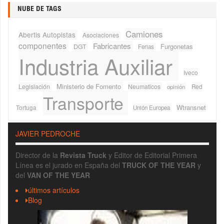
NUBE DE TAGS
Camiones
Abertis Autopistas
Asociaciones
componentes
Fabricantes
Furgonetas
DGT
Ferias
Industria Auxiliar
Iveco
Ministerio de Fomento
Legislación
Neumaticos
Red
opinión
Transporte
Wtransnet
Tortuga
Unión Europea
JAVIER PEDROCHE
Director de la
Revista Truck
y Editor de Editorial Primera
Línea es el jurado en España del
TRUCK OF THE YEAR
y
del
VAN OF THE YEAR
últimos artículos
Blog