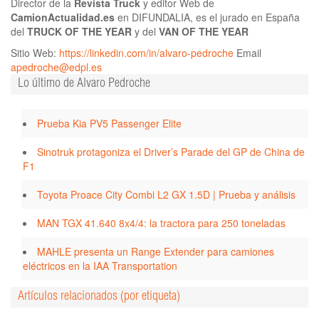
Director de la
Revista Truck
y editor Web de
CamionActualidad.es
en DIFUNDALIA, es el jurado en España
del
TRUCK OF THE YEAR
y del
VAN OF THE YEAR
Sitio Web:
https://linkedin.com/in/alvaro-pedroche
Email
apedroche@edpl.es
Lo último de Alvaro Pedroche
Prueba Kia PV5 Passenger Elite
Sinotruk protagoniza el Driver’s Parade del GP de China de
F1
Toyota Proace City Combi L2 GX 1.5D | Prueba y análisis
MAN TGX 41.640 8x4/4: la tractora para 250 toneladas
MAHLE presenta un Range Extender para camiones
eléctricos en la IAA Transportation
Artículos relacionados (por etiqueta)