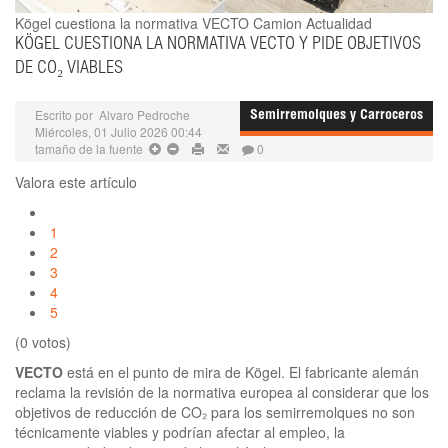
Kögel cuestiona la normativa VECTO
Camion Actualidad
KÖGEL CUESTIONA LA NORMATIVA VECTO Y PIDE OBJETIVOS
DE CO₂ VIABLES
Escrito por
Alvaro Pedroche
Semirremolques y Carroceros
Miércoles, 01 Julio 2026 00:44
tamaño de la fuente
0
Valora este artículo
1
2
3
4
5
(0 votos)
VECTO
está en el punto de mira de Kögel. El fabricante alemán
reclama la revisión de la normativa europea al considerar que los
objetivos de reducción de CO₂ para los semirremolques no son
técnicamente viables y podrían afectar al empleo, la