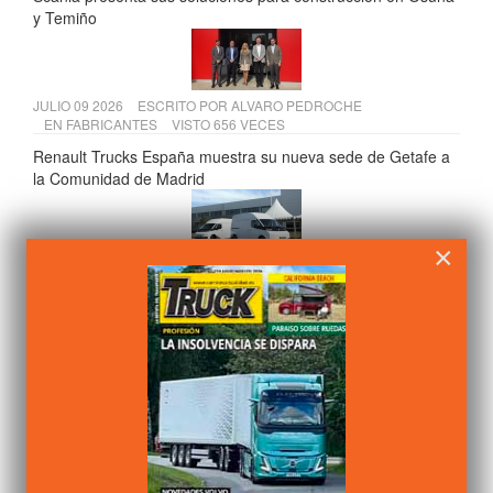
y Temiño
JULIO 09 2026
ESCRITO POR
ALVARO PEDROCHE
EN
FABRICANTES
VISTO 656 VECES
Renault Trucks España muestra su nueva sede de Getafe a
la Comunidad de Madrid
×
JULIO 13 2026
ESCRITO POR
ALVARO PEDROCHE
EN
FABRICANTES
VISTO 637 VECES
AMH comercializará las furgonetas eléctricas Farizon en
España
JULIO 15 2026
ESCRITO POR
ALVARO PEDROCHE
EN
COMPONENTES
VISTO 632 VECES
Andamur presenta su VI Informe de Sostenibilidad 2025