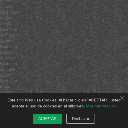
append
Aceptar
Rechazar
getLast
Aceptar
Rechazar
getRandom
Aceptar
Rechazar
include
Aceptar
Rechazar
combine
Aceptar
Rechazar
erase
Aceptar
×
Rechazar
Este sitio Web usa Cookies. Al hacer clic en "ACEPTAR", usted
empty
acepta el uso de cookies en el sitio web.
Más información
Aceptar
Rechazar
ACEPTAR
Rechazar
flatten
Aceptar