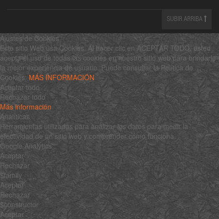
SUBIR ARRIBA
Ajustes de Cookies
Este sitio Web usa Cookies. Al hacer clic en ACEPTAR TODO, usted
acepta el uso de todas las cookies en nuestro sitio web para brindarle
la mejor experiencia de usuario. Puede consultar la Política de
Cookies:
MÁS INFORMACIÓN
Aceptar todo
Rechazar todo
Más información
Analíticas
Herramientas utilizadas para analizar los datos para medir la
efectividad de un sitio web y comprender cómo funciona.
Google Analytics
Aceptar
Rechazar
$family
Aceptar
Rechazar
$constructor
Aceptar