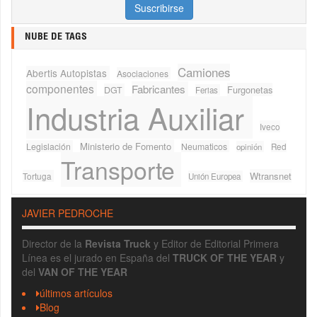
NUBE DE TAGS
Camiones
Abertis Autopistas
Asociaciones
componentes
Fabricantes
Furgonetas
DGT
Ferias
Industria Auxiliar
Iveco
Ministerio de Fomento
Legislación
Neumaticos
Red
opinión
Transporte
Wtransnet
Tortuga
Unión Europea
JAVIER PEDROCHE
Director de la
Revista Truck
y Editor de Editorial Primera
Línea es el jurado en España del
TRUCK OF THE YEAR
y
del
VAN OF THE YEAR
últimos artículos
Blog