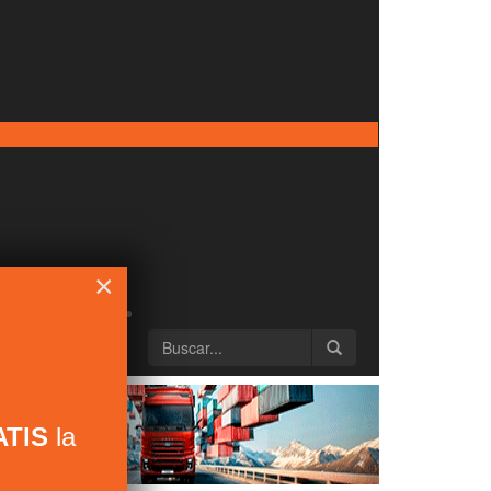
×
TIS
la