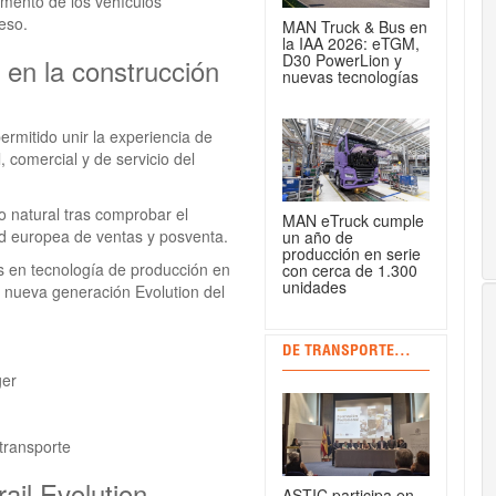
gmento de los vehículos
eso.
MAN Truck & Bus en
la IAA 2026: eTGM,
D30 PowerLion y
 en la construcción
nuevas tecnologías
rmitido unir la experiencia de
, comercial y de servicio del
 natural tras comprobar el
MAN eTruck cumple
ed europea de ventas y posventa.
un año de
producción en serie
s en tecnología de producción en
con cerca de 1.300
unidades
a nueva generación Evolution del
DE TRANSPORTE...
ger
 transporte
il Evolution
ASTIC participa en