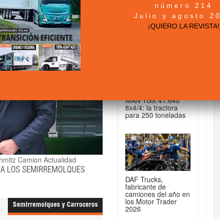
número 214
+ NOTICIAS...
Julio y agosto 2
¡QUIERO LA REVISTA!
DE CAMIONES...
MAN TGX 41.640
8x4/4: la tractora
para 250 toneladas
hmitz
Camion Actualidad
ZA LOS SEMIRREMOLQUES
DAF Trucks,
fabricante de
camiones del año en
los Motor Trader
Semirremolques y Carroceros
2026