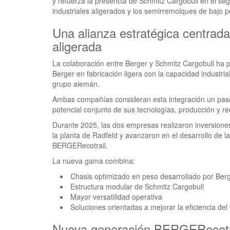
y refuerza la presencia de Schmitz Cargobull en el se
industriales aligerados y los semirremolques de bajo p
Una alianza estratégica centrada
aligerada
La colaboración entre Berger y Schmitz Cargobull ha pe
Berger en fabricación ligera con la capacidad industrial
grupo alemán.
Ambas compañías consideran esta integración un paso
potencial conjunto de sus tecnologías, producción y r
Durante 2025, las dos empresas realizaron inversione
la planta de Radfeld y avanzaron en el desarrollo de l
BERGERecotrail.
La nueva gama combina:
Chasis optimizado en peso desarrollado por Ber
Estructura modular de Schmitz Cargobull
Mayor versatilidad operativa
Soluciones orientadas a mejorar la eficiencia del
Nueva generación BERGERecotra