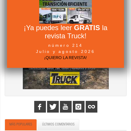
¡Ya puedes leer
GRATIS
la
revista Truck!
número 214
Julio y agosto 2026
¡QUIERO LA REVISTA!
MÁS POPULARES
ÚLTIMOS COMENTARIOS