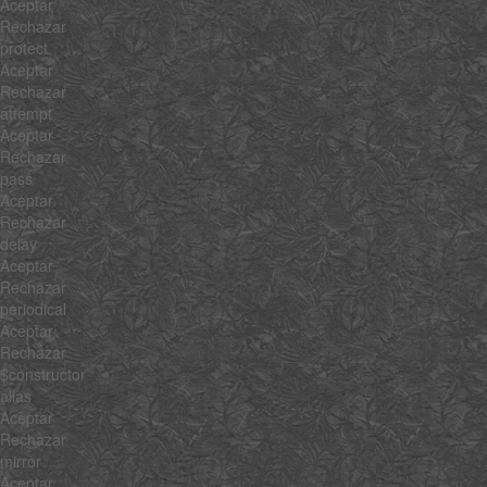
Aceptar
Rechazar
protect
Aceptar
Rechazar
attempt
Aceptar
Rechazar
pass
Aceptar
Rechazar
delay
Aceptar
Rechazar
periodical
Aceptar
Rechazar
$constructor
alias
Aceptar
Rechazar
mirror
Aceptar