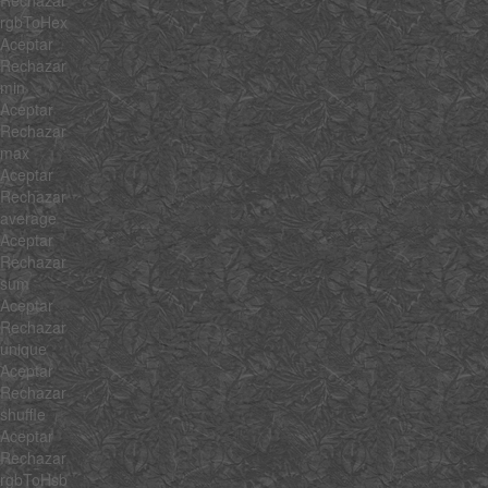
rgbToHex
Aceptar
Rechazar
min
Aceptar
Rechazar
max
Aceptar
Rechazar
average
Aceptar
Rechazar
sum
Aceptar
Rechazar
unique
Aceptar
Rechazar
shuffle
Aceptar
Rechazar
rgbToHsb