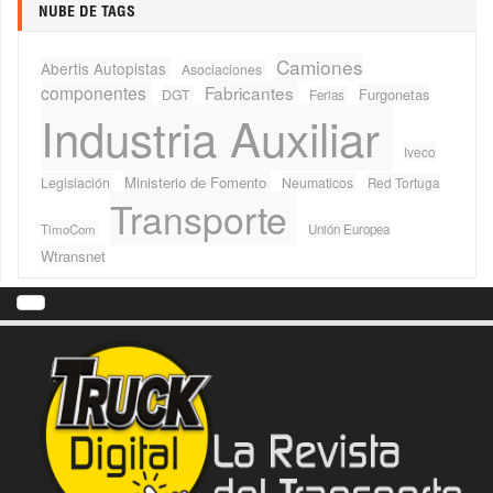
NUBE DE TAGS
Camiones
Abertis Autopistas
Asociaciones
componentes
Fabricantes
Furgonetas
DGT
Ferias
Industria Auxiliar
Iveco
Ministerio de Fomento
Legislación
Neumaticos
Red Tortuga
Transporte
TimoCom
Unión Europea
Wtransnet