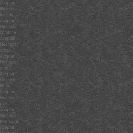
Aceptar
Rechazar
include
Aceptar
Rechazar
combine
Aceptar
Rechazar
erase
Aceptar
Rechazar
empty
Aceptar
Rechazar
flatten
Aceptar
Rechazar
pick
Aceptar
Rechazar
hexToRgb
Aceptar
Rechazar