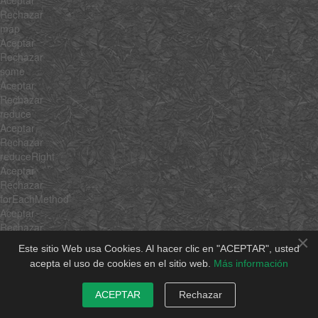
Rechazar
map
Aceptar
Rechazar
some
Aceptar
Rechazar
reduce
Aceptar
Rechazar
reduceRight
Aceptar
Rechazar
forEachMethod
Aceptar
Rechazar
×
each
Este sitio Web usa Cookies. Al hacer clic en "ACEPTAR", usted
clone
acepta el uso de cookies en el sitio web.
Más información
clean
invoke
ACEPTAR
Rechazar
associate
link