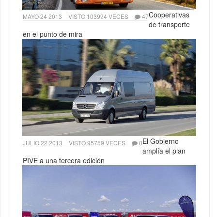
Cooperativas
MAYO 24 2013
VISTO 103994 VECES
47
de transporte
en el punto de mira
El Gobierno
JULIO 22 2013
VISTO 95759 VECES
0
amplía el plan
PIVE a una tercera edición