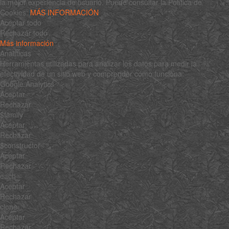
la mejor experiencia de usuario. Puede consultar la Política de
Cookies:
MÁS INFORMACIÓN
Aceptar todo
Rechazar todo
Más información
Analíticas
Herramientas utilizadas para analizar los datos para medir la
efectividad de un sitio web y comprender cómo funciona.
Google Analytics
Aceptar
Rechazar
$family
Aceptar
Rechazar
$constructor
Aceptar
Rechazar
each
Aceptar
Rechazar
clone
Aceptar
Rechazar