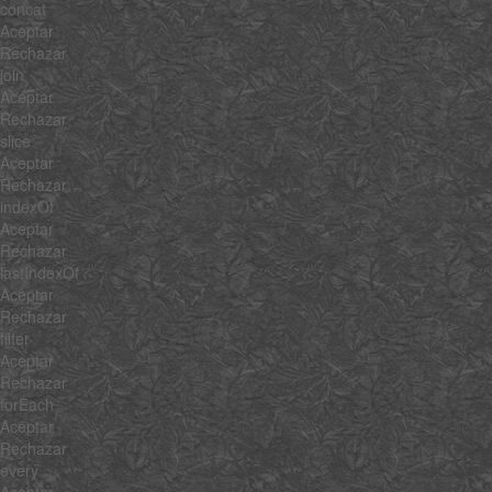
concat
Aceptar
Rechazar
join
Aceptar
Rechazar
slice
Aceptar
Rechazar
indexOf
Aceptar
Rechazar
lastIndexOf
Aceptar
Rechazar
filter
Aceptar
Rechazar
forEach
Aceptar
Rechazar
every
Aceptar