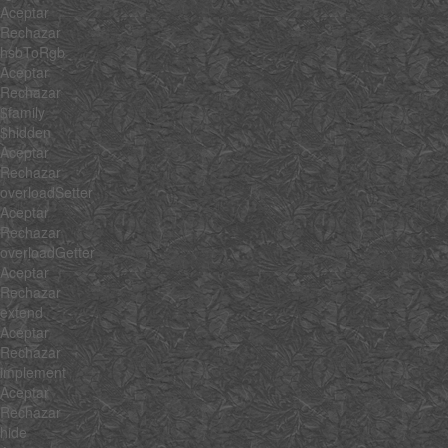
Aceptar
Rechazar
hsbToRgb
Aceptar
Rechazar
$family
$hidden
Aceptar
Rechazar
overloadSetter
Aceptar
Rechazar
overloadGetter
Aceptar
Rechazar
extend
Aceptar
Rechazar
implement
Aceptar
Rechazar
hide