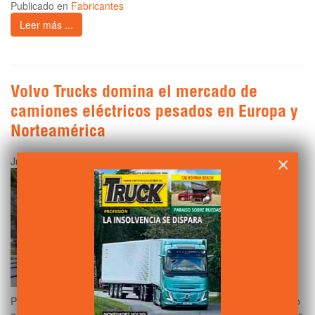
Publicado en
Fabricantes
Leer más ...
Volvo Trucks domina el mercado de
camiones eléctricos pesados en Europa y
Norteamérica
×
Jueves, 06 Marzo 2025 00:01
Por quinto año consecutivo,
Volvo Trucks
mantiene su liderazgo