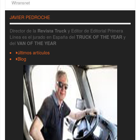
Wtransnet
JAVIER PEDROCHE
Director de la
Revista Truck
y Editor de Editorial Primera
Línea es el jurado en España del
TRUCK OF THE YEAR
y
del
VAN OF THE YEAR
últimos artículos
Blog