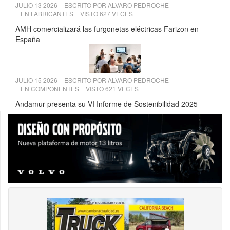
JULIO 13 2026
ESCRITO POR
ALVARO PEDROCHE
EN
FABRICANTES
VISTO 627 VECES
AMH comercializará las furgonetas eléctricas Farizon en
España
JULIO 15 2026
ESCRITO POR
ALVARO PEDROCHE
EN
COMPONENTES
VISTO 621 VECES
Andamur presenta su VI Informe de Sostenibilidad 2025