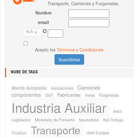
Transporte, Camiones y Furgonetas.
Nombre
email
Acepto los
Términos y Condiciones
NUBE DE TAGS
Camiones
Abertis Autopistas
Asociaciones
componentes
Fabricantes
Furgonetas
DGT
Ferias
Industria Auxiliar
Iveco
Ministerio de Fomento
Legislación
Neumaticos
Red Tortuga
Transporte
TimoCom
Unión Europea