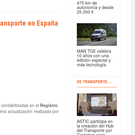
475 km de
autonomía y desde
25.350 €
ransporte en España
MAN TGE celebra
10 años con una
edición especial y
más tecnología
DE TRANSPORTE...
a
contabilizadas en el
Registro
ltima actualización realizada por
ASTIC participa en
la creación del Hub
del Transporte por
Carretera para