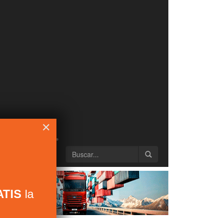
×
TIS
la