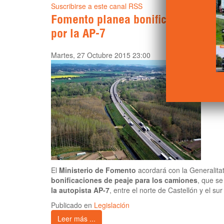
Suscribirse a este canal RSS
Fomento planea bonificar a los ca
por la AP-7
Martes, 27 Octubre 2015 23:00
El
Ministerio de Fomento
acordará con la Generalitat
bonificaciones de peaje para los camiones
, que se
la autopista AP-7
, entre el norte de Castellón y el su
Publicado en
Legislación
Leer más ...