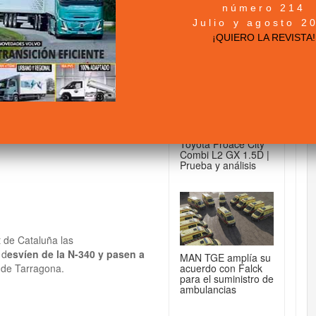
número 214
+ NOTICIAS...
Julio y agosto 2
miones que circulen
¡QUIERO LA REVISTA!
DE FURGONETAS...
Toyota Proace City
Combi L2 GX 1.5D |
Prueba y análisis
 de Cataluña las
 d
esvíen de la N-340 y pasen a
MAN TGE amplía su
acuerdo con Falck
r de Tarragona.
para el suministro de
ambulancias