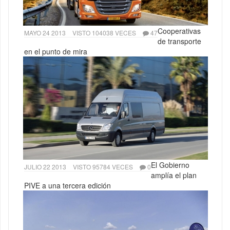
Cooperativas
MAYO 24 2013
VISTO 104038 VECES
47
de transporte
en el punto de mira
El Gobierno
JULIO 22 2013
VISTO 95784 VECES
0
amplía el plan
PIVE a una tercera edición