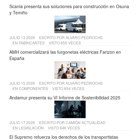
Scania presenta sus soluciones para construcción en Osuna
y Temiño
JULIO 13 2026
ESCRITO POR
ALVARO PEDROCHE
EN
FABRICANTES
VISTO 655 VECES
AMH comercializará las furgonetas eléctricas Farizon en
España
JULIO 15 2026
ESCRITO POR
ALVARO PEDROCHE
EN
COMPONENTES
VISTO 654 VECES
Andamur presenta su VI Informe de Sostenibilidad 2025
JULIO 17 2026
ESCRITO POR
CAMIÓN ACTUALIDAD
EN
LEGISLACIÓN
VISTO 646 VECES
El Supremo refuerza los derechos de los transportistas