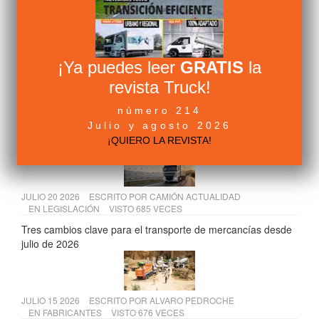
EN
LEGISLACIÓN
VISTO 903 VECES
Escasez de conductores de camión en Europa: 500.000
vacantes
¡Ya puedes leer
GRATIS
la
revista Truck!
JULIO 10 2026
ESCRITO POR
ALVARO PEDROCHE
EN
FABRICANTES
VISTO 717 VECES
número 214
Volvo FH Aero: la configuración más eficiente para larga
Julio y agosto 2026
distancia | Volvo Trucks
¡QUIERO LA REVISTA!
JULIO 20 2026
ESCRITO POR
CAMIÓN ACTUALIDAD
EN
LEGISLACIÓN
VISTO 685 VECES
Tres cambios clave para el transporte de mercancías desde
julio de 2026
JULIO 15 2026
ESCRITO POR
ALVARO PEDROCHE
EN
FABRICANTES
VISTO 676 VECES