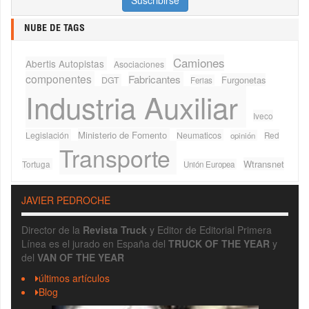
NUBE DE TAGS
Camiones
Abertis Autopistas
Asociaciones
componentes
Fabricantes
Furgonetas
DGT
Ferias
Industria Auxiliar
Iveco
Ministerio de Fomento
Legislación
Neumaticos
Red
opinión
Transporte
Wtransnet
Tortuga
Unión Europea
JAVIER PEDROCHE
Director de la
Revista Truck
y Editor de Editorial Primera
Línea es el jurado en España del
TRUCK OF THE YEAR
y
del
VAN OF THE YEAR
últimos artículos
Blog