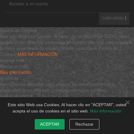
Acceder a mi cuenta
SUBIR ARRIBA
Ajustes de Cookies
Este sitio Web usa Cookies. Al hacer clic en ACEPTAR TODO, usted
acepta el uso de todas las cookies en nuestro sitio web para brindarle
la mejor experiencia de usuario. Puede consultar la Política de
Cookies:
MÁS INFORMACIÓN
Aceptar todo
Rechazar todo
Más información
Analíticas
Herramientas utilizadas para analizar los datos para medir la
efectividad de un sitio web y comprender cómo funciona.
Google Analytics
×
Aceptar
Este sitio Web usa Cookies. Al hacer clic en "ACEPTAR", usted
Rechazar
acepta el uso de cookies en el sitio web.
Más información
$family
Aceptar
ACEPTAR
Rechazar
Rechazar
$constructor