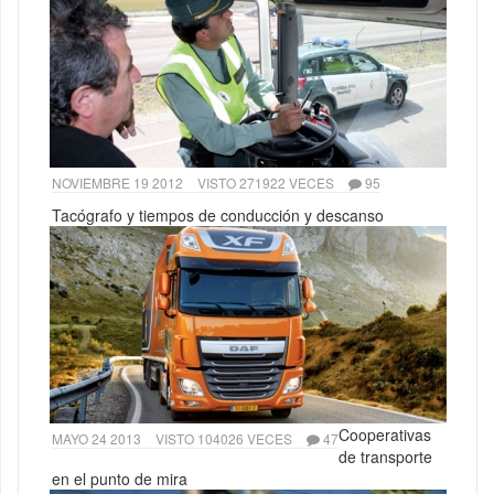
NOVIEMBRE 19 2012
VISTO 271922 VECES
95
Tacógrafo y tiempos de conducción y descanso
Cooperativas
MAYO 24 2013
VISTO 104026 VECES
47
de transporte
en el punto de mira