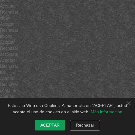
Aceptar
Rechazar
clean
Aceptar
Rechazar
invoke
Aceptar
Rechazar
associate
Aceptar
Rechazar
link
Aceptar
Rechazar
contains
Aceptar
×
Rechazar
Este sitio Web usa Cookies. Al hacer clic en "ACEPTAR", usted
append
acepta el uso de cookies en el sitio web.
Más información
Aceptar
Rechazar
ACEPTAR
Rechazar
getLast
Aceptar