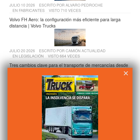
JULIO 10 2026
ESCRITO POR
ALVARO PEDROCHE
EN
FABRICANTES
VISTO 710 VECES
Volvo FH Aero: la configuración más eficiente para larga
distancia | Volvo Trucks
JULIO 20 2026
ESCRITO POR
CAMIÓN ACTUALIDAD
EN
LEGISLACIÓN
VISTO 664 VECES
Tres cambios clave para el transporte de mercancías desde
×
julio de 2026
JULIO 15 2026
ESCRITO POR
ALVARO PEDROCHE
EN
FABRICANTES
VISTO 664 VECES
Scania presenta sus soluciones para construcción en Osuna
y Temiño