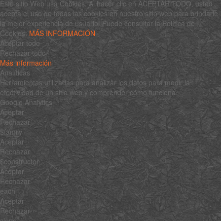
Este sitio Web usa Cookies. Al hacer clic en ACEPTAR TODO, usted
acepta el uso de todas las cookies en nuestro sitio web para brindarle
la mejor experiencia de usuario. Puede consultar la Política de
Cookies:
MÁS INFORMACIÓN
Aceptar todo
Rechazar todo
Más información
Analíticas
Herramientas utilizadas para analizar los datos para medir la
efectividad de un sitio web y comprender cómo funciona.
Google Analytics
Aceptar
Rechazar
$family
Aceptar
Rechazar
$constructor
Aceptar
Rechazar
each
Aceptar
Rechazar
clone