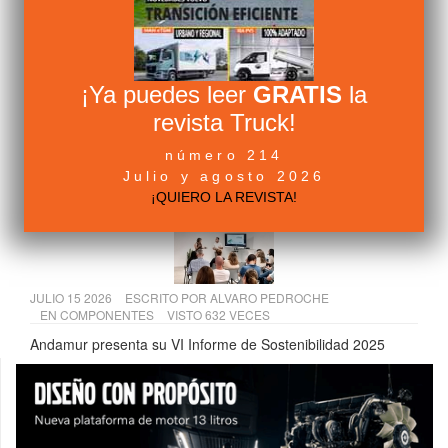
JULIO 09 2026
ESCRITO POR
ALVARO PEDROCHE
EN
FABRICANTES
VISTO 656 VECES
Renault Trucks España muestra su nueva sede de Getafe a
la Comunidad de Madrid
¡Ya puedes leer
GRATIS
la
revista Truck!
JULIO 13 2026
ESCRITO POR
ALVARO PEDROCHE
número 214
EN
FABRICANTES
VISTO 637 VECES
Julio y agosto 2026
AMH comercializará las furgonetas eléctricas Farizon en
¡QUIERO LA REVISTA!
España
JULIO 15 2026
ESCRITO POR
ALVARO PEDROCHE
EN
COMPONENTES
VISTO 632 VECES
Andamur presenta su VI Informe de Sostenibilidad 2025