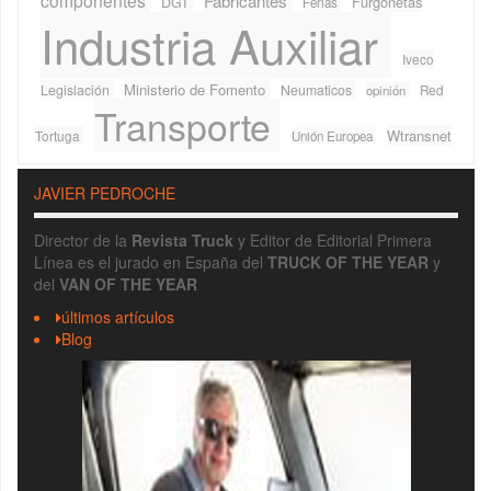
componentes
Fabricantes
Furgonetas
DGT
Ferias
Industria Auxiliar
Iveco
Ministerio de Fomento
Legislación
Neumaticos
Red
opinión
Transporte
Wtransnet
Tortuga
Unión Europea
JAVIER PEDROCHE
Director de la
Revista Truck
y Editor de Editorial Primera
Línea es el jurado en España del
TRUCK OF THE YEAR
y
del
VAN OF THE YEAR
últimos artículos
Blog