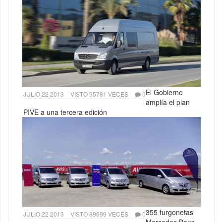
El Gobierno
JULIO 22 2013
VISTO 95781 VECES
0
amplía el plan
PIVE a una tercera edición
355 furgonetas
JULIO 22 2013
VISTO 89699 VECES
0
Mercedes Benz