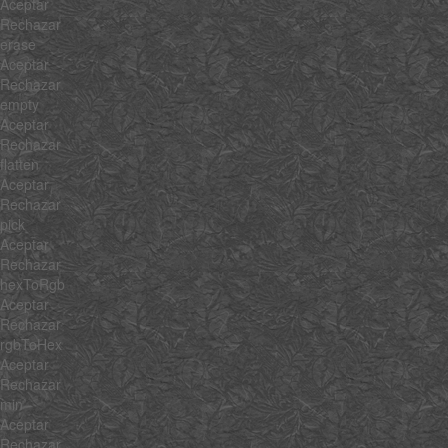
Aceptar
Rechazar
erase
Aceptar
Rechazar
empty
Aceptar
Rechazar
flatten
Aceptar
Rechazar
pick
Aceptar
Rechazar
hexToRgb
Aceptar
Rechazar
rgbToHex
Aceptar
Rechazar
min
Aceptar
Rechazar