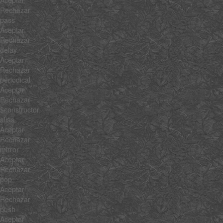
Rechazar
pass
Aceptar
Rechazar
delay
Aceptar
Rechazar
periodical
Aceptar
Rechazar
$constructor
alias
Aceptar
Rechazar
mirror
Aceptar
Rechazar
pop
Aceptar
Rechazar
push
Aceptar