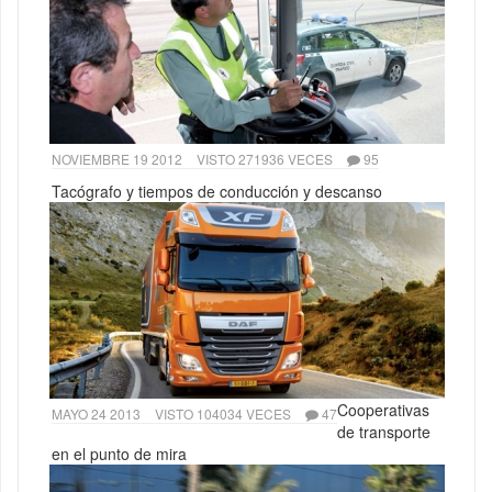
NOVIEMBRE 19 2012
VISTO 271936 VECES
95
Tacógrafo y tiempos de conducción y descanso
Cooperativas
MAYO 24 2013
VISTO 104034 VECES
47
de transporte
en el punto de mira