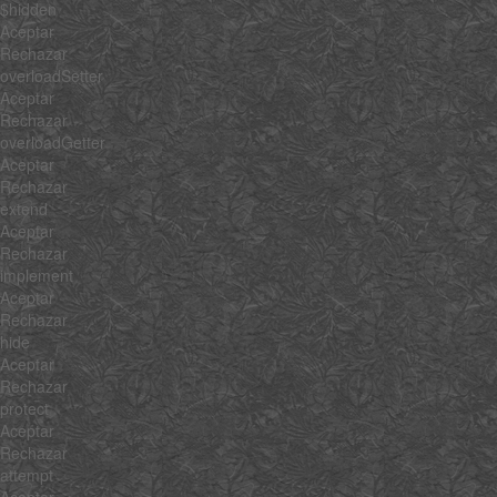
$hidden
Aceptar
Rechazar
overloadSetter
Aceptar
Rechazar
overloadGetter
Aceptar
Rechazar
extend
Aceptar
Rechazar
implement
Aceptar
Rechazar
hide
Aceptar
Rechazar
protect
Aceptar
Rechazar
attempt
Aceptar