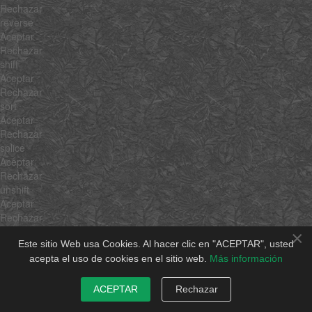
Rechazar
reverse
Aceptar
Rechazar
shift
Aceptar
Rechazar
sort
Aceptar
Rechazar
splice
Aceptar
Rechazar
unshift
Aceptar
Rechazar
concat
×
Aceptar
Este sitio Web usa Cookies. Al hacer clic en "ACEPTAR", usted
Rechazar
acepta el uso de cookies en el sitio web.
Más información
join
Aceptar
ACEPTAR
Rechazar
Rechazar