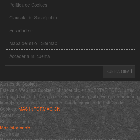
Política de Cookies
Clausula de Suscripción
Suscribrirse
Mapa del sitio - Sitemap
Acceder a mi cuenta
SUBIR ARRIBA
Ajustes de Cookies
Este sitio Web usa Cookies. Al hacer clic en ACEPTAR TODO, usted
acepta el uso de todas las cookies en nuestro sitio web para brindarle
la mejor experiencia de usuario. Puede consultar la Política de
Cookies:
MÁS INFORMACIÓN
Aceptar todo
Rechazar todo
Más información
Analíticas
Herramientas utilizadas para analizar los datos para medir la