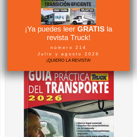
¡Ya puedes leer
GRATIS
la
revista Truck!
número 214
Julio y agosto 2026
¡QUIERO LA REVISTA!