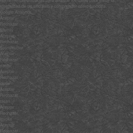
efectividad de un sitio web y comprender cómo funciona.
Google Analytics
Aceptar
Rechazar
$family
Aceptar
Rechazar
$constructor
Aceptar
Rechazar
each
Aceptar
Rechazar
clone
Aceptar
Rechazar
clean
Aceptar
Rechazar
invoke
Aceptar
Rechazar