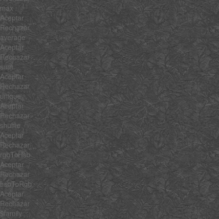
max
Aceptar
Rechazar
average
Aceptar
Rechazar
sum
Aceptar
Rechazar
unique
Aceptar
Rechazar
shuffle
Aceptar
Rechazar
rgbToHsb
Aceptar
Rechazar
hsbToRgb
Aceptar
Rechazar
$family